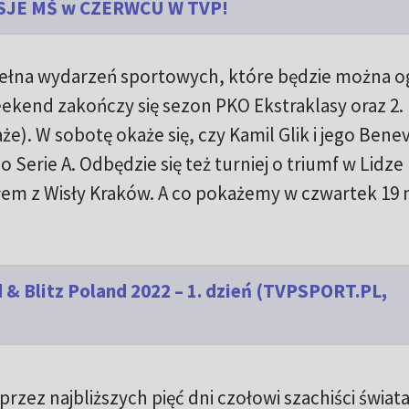
SJE MŚ w CZERWCU W TVP!
pełna wydarzeń sportowych, które będzie można o
eekend zakończy się sezon PKO Ekstraklasy oraz 2. l
że). W sobotę okaże się, czy Kamil Glik i jego Ben
o Serie A. Odbędzie się też turniej o triumf w Lidze
łem z Wisły Kraków. A co pokażemy w czwartek 19 
 & Blitz Poland 2022 – 1. dzień (TVPSPORT.PL,
ez najbliższych pięć dni czołowi szachiści świat