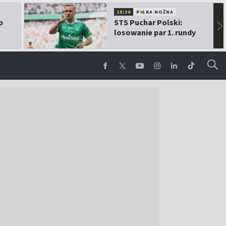
15:30
PIŁKA NOŻNA
p
STS Puchar Polski:
▶
losowanie par 1. rundy