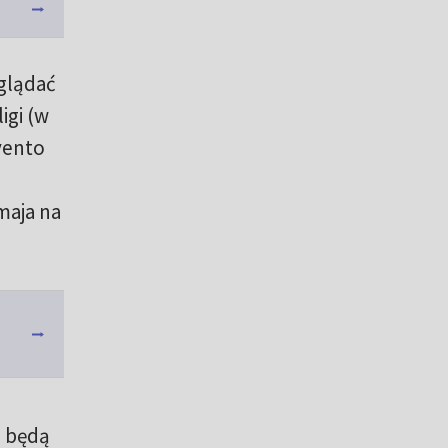
glądać
igi (w
evento
maja na
a będą