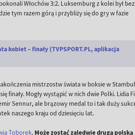
okonali Włochów 3:2. Luksemburg z kolei był bez
ędzie tym razem górą i przybliży się do gry w fazie
ta kobiet – finały (TVPSPORT.PL, aplikacja
 zakończenia mistrzostw świata w boksie w Stambu
ę finały. Mogły wystąpić w nich dwie Polki. Lidia F
emir Sennur, ale brązowy medal to i tak duży sukc
ek naszego kraju od dziesięciu lat.
wia Toborek
.
Może zostać zaledwie drugą polską