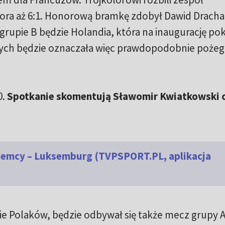
ora aż 6:1. Honorową bramkę zdobył Dawid Dracha
rupie B będzie Holandia, która na inaugurację po
nych będzie oznaczała więc prawdopodobnie pożeg
0.
Spotkanie skomentują Sławomir Kwiatkowski 
Niemcy – Luksemburg (TVPSPORT.PL, aplikacja
e Polaków, będzie odbywał się także mecz grupy A