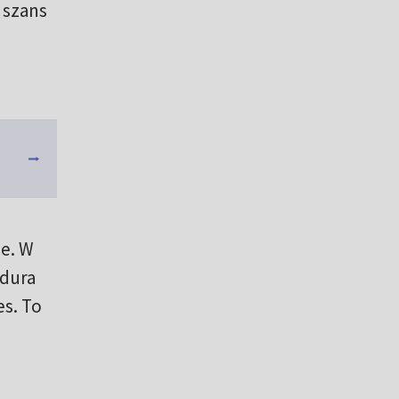
 szans
le. W
idura
es. To