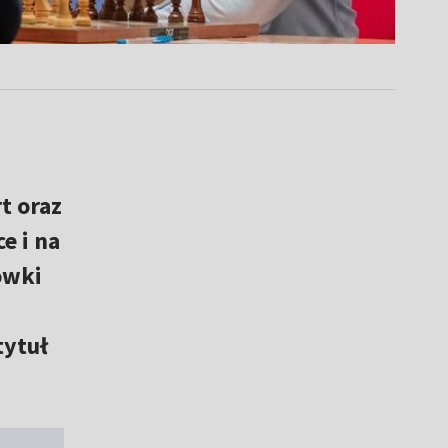
t oraz
e i na
ówki
tytuł