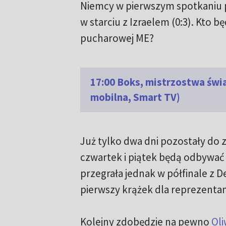
Niemcy w pierwszym spotkaniu p
w starciu z Izraelem (0:3). Kto b
pucharowej ME?
17:00 Boks, mistrzostwa świa
mobilna, Smart TV)
Już tylko dwa dni pozostały do
czwartek i piątek będą odbywać si
przegrała jednak w półfinale z D
pierwszy krążek dla reprezentant
Kolejny zdobędzie na pewno
Oli