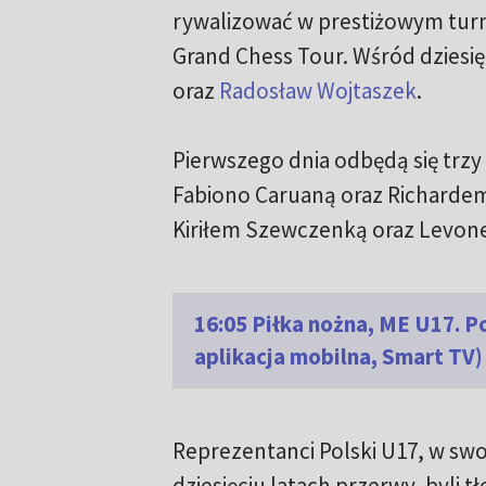
rywalizować w prestiżowym turn
Grand Chess Tour. Wśród dziesi
oraz
Radosław Wojtaszek
.
Pierwszego dnia odbędą się trzy
Fabiono Caruaną oraz Richarde
Kiriłem Szewczenką oraz Levon
16:05 Piłka nożna, ME U17. 
aplikacja mobilna, Smart TV)
Reprezentanci Polski U17, w sw
dziesięciu latach przerwy, byli 