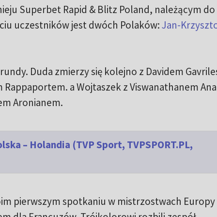
ieju Superbet Rapid & Blitz Poland, należącym do
ęciu uczestników jest dwóch Polaków:
Jan-Krzyszt
 rundy. Duda zmierzy się kolejno z Davidem Gavrile
m Rappaportem. a Wojtaszek z Viswanathanem An
em Aronianem.
Polska – Holandia (TVP Sport, TVPSPORT.PL,
oim pierwszym spotkaniu w mistrzostwach Europy
tłem dla Francuzów. Trójkolorowi rozbili zespół