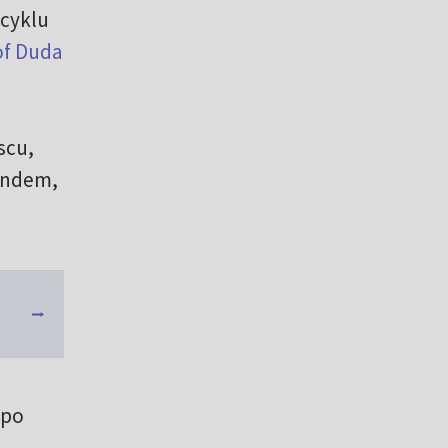
 cyklu
of Duda
scu,
andem,
 po