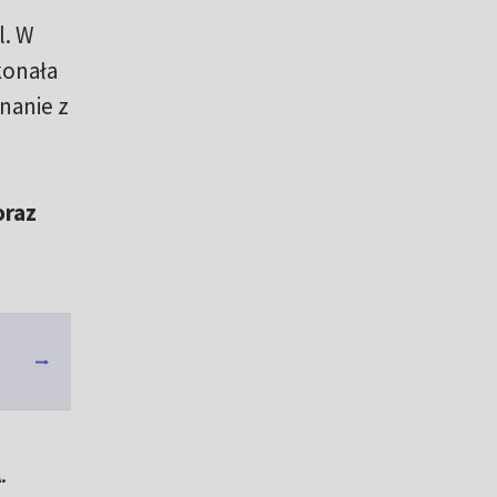
l. W
konała
nanie z
oraz
.