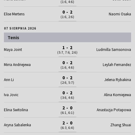
(1:6, 4:6)
0 - 2
Elise Mertens
Naomi Osaka
(1:6, 2:6)
07 SIERPNIA 2026
Tenis
1 - 2
Maya Joint
Ludmilla Samsonova
(5:7, 7:6, 2:6)
0 - 2
Mirra Andriejewa
Leylah Fernandez
(1:6, 4:6)
0 - 2
Ann Li
Jelena Rybakina
(2:6, 5:7)
0 - 2
Iva Jovic
Alina Korniejewa
(3:6, 4:6)
2 - 0
Elina Switolina
Anastazja Potapowa
(6:1, 6:1)
2 - 0
Aryna Sabalenka
Zhang Shuai
(6:3, 6:4)