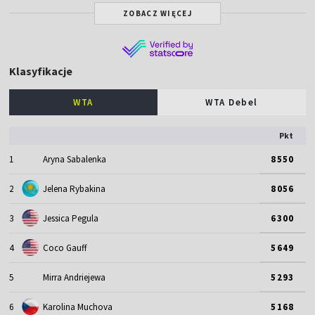
ZOBACZ WIĘCEJ
Klasyfikacje
WTA
WTA Debel
Pkt
1
Aryna Sabalenka
8550
2
Jelena Rybakina
8056
3
Jessica Pegula
6300
4
Coco Gauff
5649
5
Mirra Andriejewa
5293
6
Karolina Muchova
5168