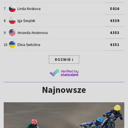
7
Linda Noskova
5016
8
Iga Świątek
4539
9
Amanda Anisimova
4353
10
Elina Switolina
4351
ROZWIŃ
Najnowsze