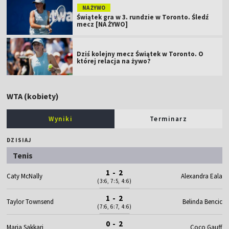
NA ŻYWO
Świątek gra w 3. rundzie w Toronto. Śledź
mecz [NA ŻYWO]
Dziś kolejny mecz Świątek w Toronto. O
której relacja na żywo?
WTA (kobiety)
Wyniki
Terminarz
DZISIAJ
Tenis
1 - 2
Caty McNally
Alexandra Eala
(3:6, 7:5, 4:6)
1 - 2
Taylor Townsend
Belinda Bencic
(7:6, 6:7, 4:6)
0 - 2
Maria Sakkari
Coco Gauff