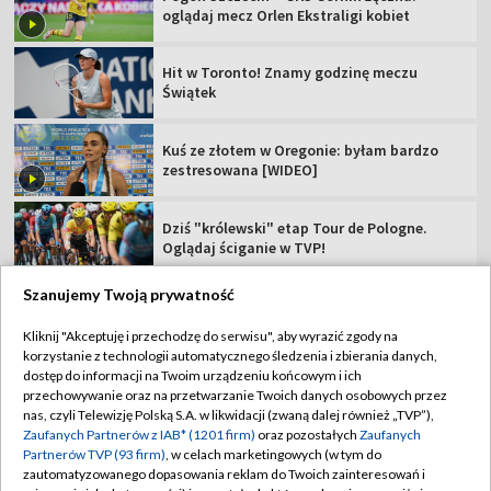
oglądaj mecz Orlen Ekstraligi kobiet
Hit w Toronto! Znamy godzinę meczu
Świątek
Kuś ze złotem w Oregonie: byłam bardzo
zestresowana [WIDEO]
Dziś "królewski" etap Tour de Pologne.
Oglądaj ściganie w TVP!
Szanujemy Twoją prywatność
Kliknij "Akceptuję i przechodzę do serwisu", aby wyrazić zgody na
korzystanie z technologii automatycznego śledzenia i zbierania danych,
TVP
dostęp do informacji na Twoim urządzeniu końcowym i ich
przechowywanie oraz na przetwarzanie Twoich danych osobowych przez
Abonament TVP
Regulamin TVP
nas, czyli Telewizję Polską S.A. w likwidacji (zwaną dalej również „TVP”),
Polityka prywatności
Sklep TVP
Zaufanych Partnerów z IAB* (1201 firm)
oraz pozostałych
Zaufanych
Partnerów TVP (93 firm)
, w celach marketingowych (w tym do
Biuro Reklamy
Moje zgody
zautomatyzowanego dopasowania reklam do Twoich zainteresowań i