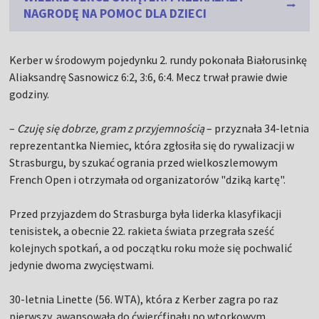
NAGRODĘ NA POMOC DLA DZIECI
Kerber w środowym pojedynku 2. rundy pokonała Białorusinkę
Aliaksandrę Sasnowicz 6:2, 3:6, 6:4. Mecz trwał prawie dwie
godziny.
–
Czuję się dobrze, gram z przyjemnością
– przyznała 34-letnia
reprezentantka Niemiec, która zgłosiła się do rywalizacji w
Strasburgu, by szukać ogrania przed wielkoszlemowym
French Open i otrzymała od organizatorów "dziką kartę".
Przed przyjazdem do Strasburga była liderka klasyfikacji
tenisistek, a obecnie 22. rakieta świata przegrała sześć
kolejnych spotkań, a od początku roku może się pochwalić
jedynie dwoma zwycięstwami.
30-letnia Linette (56. WTA), która z Kerber zagra po raz
pierwszy, awansowała do ćwierćfinału po wtorkowym