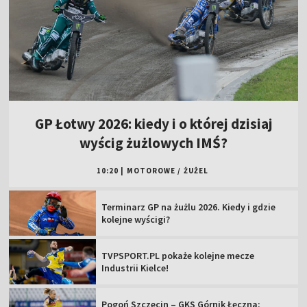
GP Łotwy 2026: kiedy i o której dzisiaj
wyścig żużlowych IMŚ?
10:20
|
MOTOROWE
/
ŻUŻEL
Terminarz GP na żużlu 2026. Kiedy i gdzie
kolejne wyścigi?
TVPSPORT.PL pokaże kolejne mecze
Industrii Kielce!
Pogoń Szczecin – GKS Górnik Łęczna: