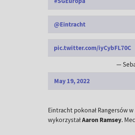
#SGEuropa
@Eintracht
pic.twitter.com/iyCybFL70C
— Seba
May 19, 2022
Eintracht pokonał Rangersów w s
wykorzystał
Aaron Ramsey
. Me