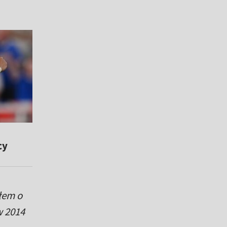
cy
łem o
w 2014