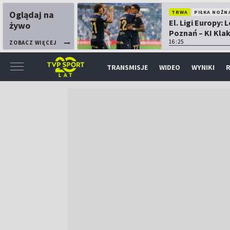
Oglądaj na
TRWA
PIŁKA NOŻN
El. Ligi Europy: 
żywo
Poznań – KI Kla
16:25
ZOBACZ WIĘCEJ
TRANSMISJE
WIDEO
WYNIKI
R