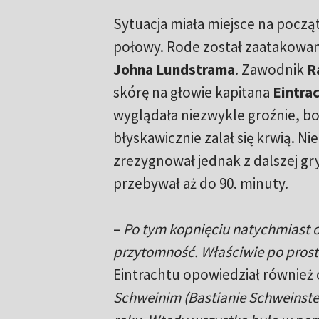
Sytuacja miała miejsce na począ
połowy. Rode został zaatakowa
Johna Lundstrama
. Zawodnik
R
skórę na głowie kapitana
Eintra
wyglądała niezwykle groźnie, 
błyskawicznie zalał się krwią. Ni
zrezygnował jednak z dalszej gry
przebywał aż do 90. minuty.
–
Po tym kopnięciu natychmiast
przytomność. Właściwie po prostu
Eintrachtu opowiedział również o
Schweinim (Bastianie Schweinsteig