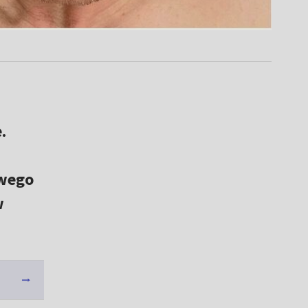
.
owego
w