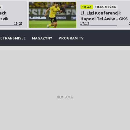
A
TRWA
PIŁKA NOŻNA
Lech
El. Ligi Konferencji:
ksvik
Hapoel Tel Awiw – GKS
19:25
Katowice
17:15
ETRANSMISJE
MAGAZYNY
PROGRAM TV