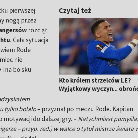
Czytaj też
tku pierwszej
ny nogą przez
angersów
rozciął
chtu
. Cała sytuacja
bowiem Rode
emiec nie
 i na boisku
Kto królem strzelców LE?
Wyjątkowy wyczyn... obroń
 odzyskałem
 tylko bolało
– przyznał po meczu Rode. Kapitan
 motywacji do dalszej gry. –
Natychmiast pomyśla
erze – przyp. red.) w walce o tytuł mistrza świata 