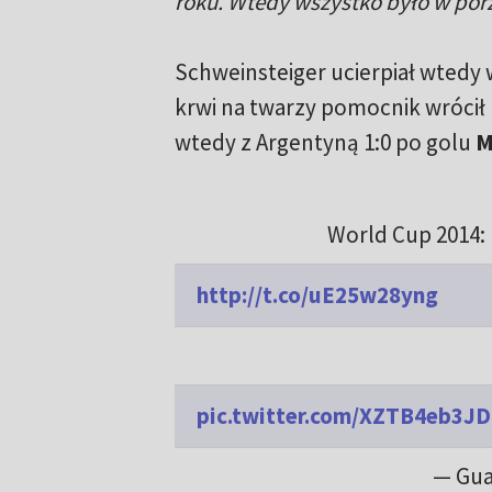
roku. Wtedy wszystko było w po
Schweinsteiger ucierpiał wtedy w
krwi na twarzy pomocnik wrócił 
wtedy z Argentyną 1:0 po golu
M
World Cup 2014: B
http://t.co/uE25w28yng
pic.twitter.com/XZTB4eb3JD
— Gua