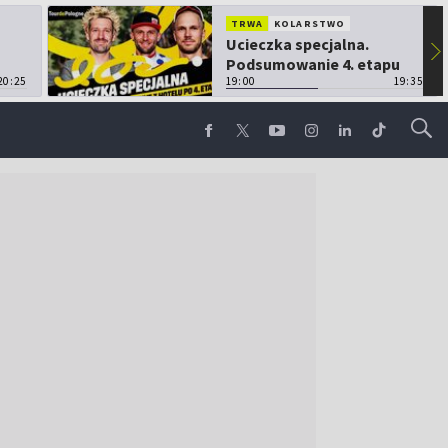
TRWA
KOLARSTWO
Ucieczka specjalna.
▶
Podsumowanie 4. etapu
20:25
TdP
19:00
19:35