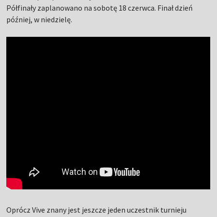
Półfinały zaplanowano na sobotę 18 czerwca. Finał dzień
później, w niedzielę.
Oprócz Vive znany jest jeszcze jeden uczestnik turnieju