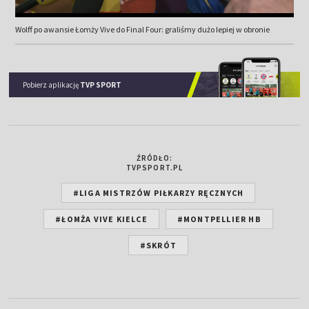
Wolff po awansie Łomży Vive do Final Four: graliśmy dużo lepiej w obronie
Pobierz aplikację
TVP SPORT
ŹRÓDŁO:
TVPSPORT.PL
#LIGA MISTRZÓW PIŁKARZY RĘCZNYCH
#ŁOMŻA VIVE KIELCE
#MONTPELLIER HB
#SKRÓT