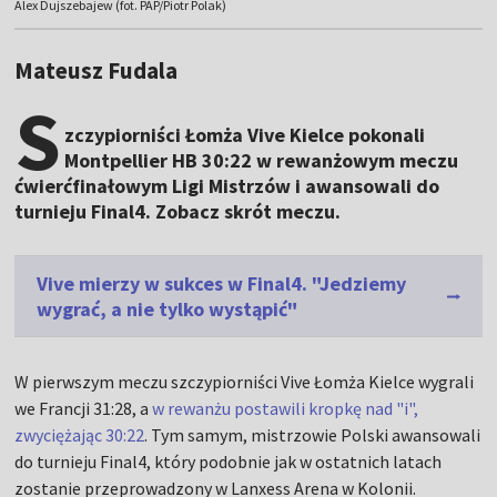
Alex Dujszebajew (fot. PAP/Piotr Polak)
Mateusz Fudala
S
zczypiorniści Łomża Vive Kielce pokonali
Montpellier HB 30:22 w rewanżowym meczu
ćwierćfinałowym Ligi Mistrzów i awansowali do
turnieju Final4. Zobacz skrót meczu.
Vive mierzy w sukces w Final4. "Jedziemy
wygrać, a nie tylko wystąpić"
W pierwszym meczu szczypiorniści Vive Łomża Kielce wygrali
we Francji 31:28, a
w rewanżu postawili kropkę nad "i",
zwyciężając 30:22
. Tym samym, mistrzowie Polski awansowali
do turnieju Final4, który podobnie jak w ostatnich latach
zostanie przeprowadzony w Lanxess Arena w Kolonii.