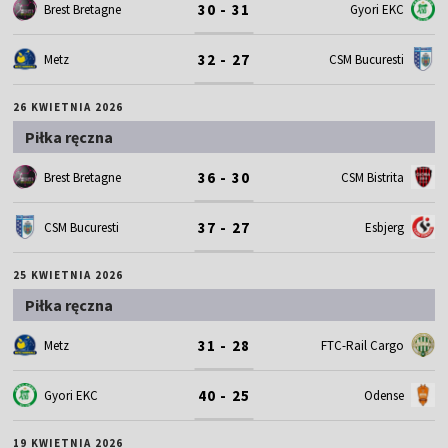
30 - 31
Brest Bretagne
Gyori EKC
32 - 27
Metz
CSM Bucuresti
26 KWIETNIA 2026
Piłka ręczna
36 - 30
Brest Bretagne
CSM Bistrita
37 - 27
CSM Bucuresti
Esbjerg
25 KWIETNIA 2026
Piłka ręczna
31 - 28
Metz
FTC-Rail Cargo
40 - 25
Gyori EKC
Odense
19 KWIETNIA 2026