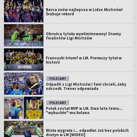
Barca znów najlepsza w Lidze Mistrzów!
Śrubuje rekord
Obrońca tytułu wyeliminowany! Znamy
finalistów Ligi Mistrzów
Francuski triumf w LM. Pierwszy tytuł w
historii
POLECAMY
Odpadli z Ligi Mistrzów i fani chcieli, żeby
odszedł. Trener odpowiada
POLECAMY
Polak został MVP w LM. Dwa lata temu...
"wybuchło" mu kolano
Wisła wygrała i... odpadła! Już bez polskich
drużyn w LM [WIDEO]