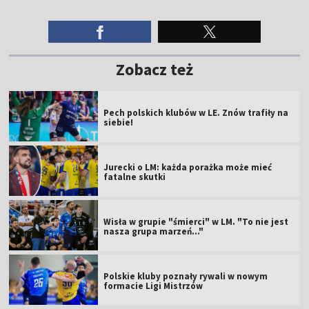
Zobacz też
Pech polskich klubów w LE. Znów trafiły na
siebie!
Jurecki o LM: każda porażka może mieć
fatalne skutki
Wisła w grupie "śmierci" w LM. "To nie jest
nasza grupa marzeń..."
Polskie kluby poznały rywali w nowym
formacie Ligi Mistrzów