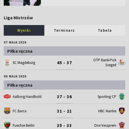
Liga Mistrzów
Wyniki
Terminarz
Tabela
07 MAJA 2026
Piłka ręczna
OTP Bank-Pick
45 - 37
SC Magdeburg
Szeged
06 MAJA 2026
Piłka ręczna
37 - 36
Aalborg Handbold
Sporting CP
31 - 21
FC Barca
HBC Nantes
35 - 33
Fuechse Berlin
One Veszprem