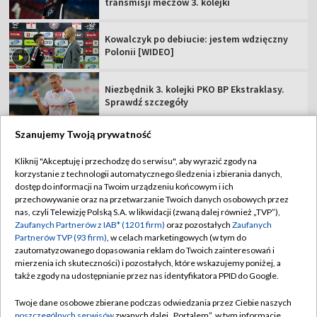
transmisji meczów 3. kolejki
Kowalczyk po debiucie: jestem wdzięczny
Polonii [WIDEO]
Niezbędnik 3. kolejki PKO BP Ekstraklasy.
Sprawdź szczegóły
Szanujemy Twoją prywatność
Kliknij "Akceptuję i przechodzę do serwisu", aby wyrazić zgody na
korzystanie z technologii automatycznego śledzenia i zbierania danych,
TVP
dostęp do informacji na Twoim urządzeniu końcowym i ich
Abonament TVP
Regulamin TVP
przechowywanie oraz na przetwarzanie Twoich danych osobowych przez
nas, czyli Telewizję Polską S.A. w likwidacji (zwaną dalej również „TVP”),
Polityka prywatności
Sklep TVP
Zaufanych Partnerów z IAB* (1201 firm)
oraz pozostałych
Zaufanych
Partnerów TVP (93 firm)
, w celach marketingowych (w tym do
Biuro Reklamy
Moje zgody
zautomatyzowanego dopasowania reklam do Twoich zainteresowań i
mierzenia ich skuteczności) i pozostałych, które wskazujemy poniżej, a
Oferta Handlowa
Biuro reklamy
także zgody na udostępnianie przez nas identyfikatora PPID do Google.
Telegazeta ogłoszenia
Kontakt
Twoje dane osobowe zbierane podczas odwiedzania przez Ciebie naszych
Emisja w TVP
poszczególnych serwisów
zwanych dalej „Portalem”, w tym informacje