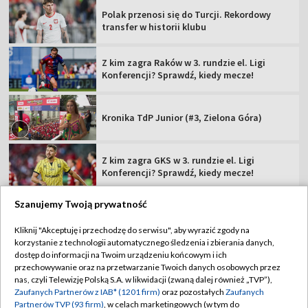
Polak przenosi się do Turcji. Rekordowy
transfer w historii klubu
Z kim zagra Raków w 3. rundzie el. Ligi
Konferencji? Sprawdź, kiedy mecze!
Kronika TdP Junior (#3, Zielona Góra)
Z kim zagra GKS w 3. rundzie el. Ligi
Konferencji? Sprawdź, kiedy mecze!
Szanujemy Twoją prywatność
Kliknij "Akceptuję i przechodzę do serwisu", aby wyrazić zgody na
korzystanie z technologii automatycznego śledzenia i zbierania danych,
TVP
dostęp do informacji na Twoim urządzeniu końcowym i ich
Abonament TVP
Regulamin TVP
przechowywanie oraz na przetwarzanie Twoich danych osobowych przez
nas, czyli Telewizję Polską S.A. w likwidacji (zwaną dalej również „TVP”),
Polityka prywatności
Sklep TVP
Zaufanych Partnerów z IAB* (1201 firm)
oraz pozostałych
Zaufanych
Partnerów TVP (93 firm)
, w celach marketingowych (w tym do