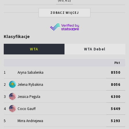
(6:0, 6:2)
ZOBACZ WIĘCEJ
Klasyfikacje
WTA
WTA Debel
Pkt
1
Aryna Sabalenka
8550
2
Jelena Rybakina
8056
3
Jessica Pegula
6300
4
Coco Gauff
5649
5
Mirra Andriejewa
5293