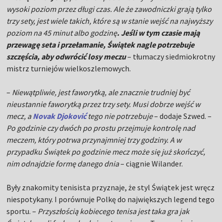
wysoki poziom przez długi czas. Ale że zawodniczki grają tylko
trzy sety, jest wiele takich, które są w stanie wejść na najwyższy
poziom na 45 minut albo godzinę
. Jeśli w tym czasie mają
przewagę seta i przełamanie, Świątek nagle potrzebuje
szczęścia, aby odwrócić losy meczu
– tłumaczy siedmiokrotny
mistrz turniejów wielkoszlemowych.
–
Niewątpliwie, jest faworytką, ale znacznie trudniej być
nieustannie faworytką przez trzy sety. Musi dobrze wejść w
mecz, a
Novak Djoković
tego nie potrzebuje
– dodaje Szwed. –
Po godzinie czy dwóch po prostu przejmuje kontrolę nad
meczem, który potrwa przynajmniej trzy godziny. A w
przypadku Świątek po godzinie mecz może się już skończyć,
nim odnajdzie formę danego dnia
– ciągnie Wilander.
Były znakomity tenisista przyznaje, że styl Świątek jest wręcz
niespotykany. I porównuje Polkę do największych legend tego
sportu. –
Przyszłością kobiecego tenisa jest taka gra jak