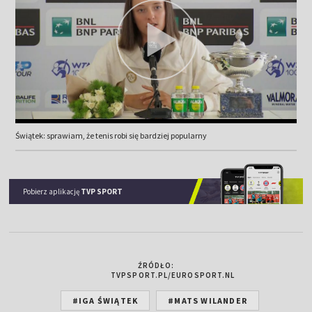
Świątek: sprawiam, że tenis robi się bardziej popularny
Pobierz aplikację
TVP SPORT
ŹRÓDŁO:
TVPSPORT.PL/EUROSPORT.NL
#IGA ŚWIĄTEK
#MATS WILANDER