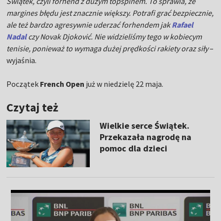
Świątek, czyli forhend z dużym topspinem. To sprawia, że
margines błędu jest znacznie większy. Potrafi grać bezpiecznie,
ale też bardzo agresywnie uderzać forhendem jak
Rafael
Nadal
czy Novak Djoković. Nie widzieliśmy tego w kobiecym
tenisie, ponieważ to wymaga dużej prędkości rakiety oraz siły
–
wyjaśnia.
Początek
French Open
już w niedzielę 22 maja.
Czytaj też
Wielkie serce Świątek.
Przekazała nagrodę na
pomoc dla dzieci