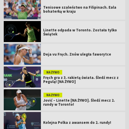
Tenisowe szaleństwo na Filipinach. Eala
bohaterką w kraju
Linette odpada w Toronto. Została tylko
Świątek
Deja vu Fręch. Znów uległa faworytce
NA ŻYWO
Fręch gra z 3. rakietą świata. Śledź mecz z
Pegulą! [NA ŻYWO]
NA ŻYWO
Jović – Linette [NA ŻYWO]. Śledź mecz 2.
rundy w Toronto!
Kolejna Polka z awansem do 2. rundy!