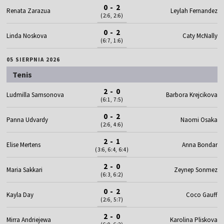
0 - 2
Renata Zarazua
Leylah Fernandez
(2:6, 2:6)
0 - 2
Linda Noskova
Caty McNally
(6:7, 1:6)
05 SIERPNIA 2026
Tenis
2 - 0
Ludmilla Samsonova
Barbora Krejcikova
(6:1, 7:5)
0 - 2
Panna Udvardy
Naomi Osaka
(2:6, 4:6)
2 - 1
Elise Mertens
Anna Bondar
(3:6, 6:4, 6:4)
2 - 0
Maria Sakkari
Zeynep Sonmez
(6:3, 6:2)
0 - 2
Kayla Day
Coco Gauff
(2:6, 5:7)
2 - 0
Mirra Andriejewa
Karolina Pliskova