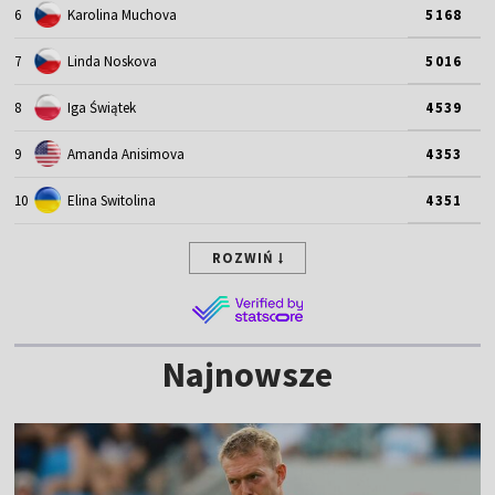
6
Karolina Muchova
5168
7
Linda Noskova
5016
8
Iga Świątek
4539
9
Amanda Anisimova
4353
10
Elina Switolina
4351
ROZWIŃ
Najnowsze