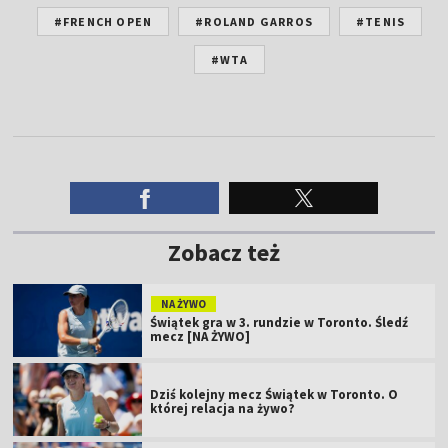
#FRENCH OPEN
#ROLAND GARROS
#TENIS
#WTA
Zobacz też
NA ŻYWO
Świątek gra w 3. rundzie w Toronto. Śledź
mecz [NA ŻYWO]
Dziś kolejny mecz Świątek w Toronto. O
której relacja na żywo?