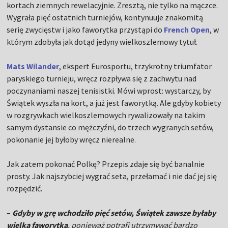
kortach ziemnych rewelacyjnie. Zresztą, nie tylko na mączce.
Wygrała pięć ostatnich turniejów, kontynuuje znakomitą
serię zwycięstw i jako faworytka przystąpi do
French Open
, w
którym zdobyła jak dotąd jedyny wielkoszlemowy tytuł.
Mats Wilander
, ekspert Eurosportu, trzykrotny triumfator
paryskiego turnieju, wręcz rozpływa się z zachwytu nad
poczynaniami naszej tenisistki. Mówi wprost: wystarczy, by
Świątek wyszła na kort, a już jest faworytką. Ale gdyby kobiety
w rozgrywkach wielkoszlemowych rywalizowały na takim
samym dystansie co mężczyźni, do trzech wygranych setów,
pokonanie jej byłoby wręcz nierealne.
Jak zatem pokonać Polkę? Przepis zdaje się być banalnie
prosty. Jak najszybciej wygrać seta, przełamać i nie dać jej się
rozpędzić.
–
Gdyby w grę wchodziło pięć setów, Świątek zawsze byłaby
wielką faworytką
, ponieważ potrafi utrzymywać bardzo