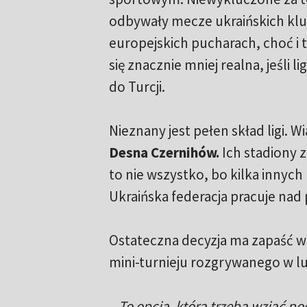
odbywały mecze ukraińskich kl
europejskich pucharach, choć i 
się znacznie mniej realna, jeśli li
do Turcji.
Nieznany jest pełen skład ligi.
Desna Czernihów.
Ich stadiony z
to nie wszystko, bo kilka inny
Ukraińska federacja pracuje na
Ostateczna decyzja ma zapaść w p
mini-turnieju rozgrywanego w lu
– To opcja, którą trzeba wziąć po