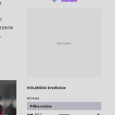
m
m
przerw
.
HOLANDIA: Eredivisie
DZISIAJ
Piłka nożna
N.E.C.