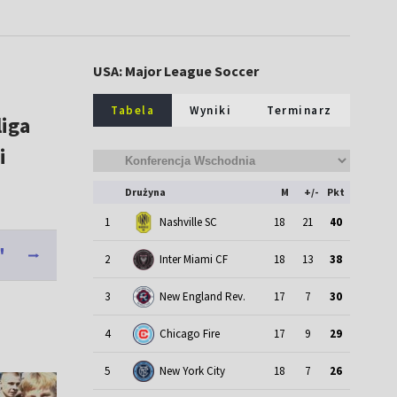
USA: Major League Soccer
Tabela
Wyniki
Terminarz
liga
i
Drużyna
M
+/-
Pkt
1
Nashville SC
18
21
40
"
2
Inter Miami CF
18
13
38
3
New England Rev.
17
7
30
4
Chicago Fire
17
9
29
5
New York City
18
7
26