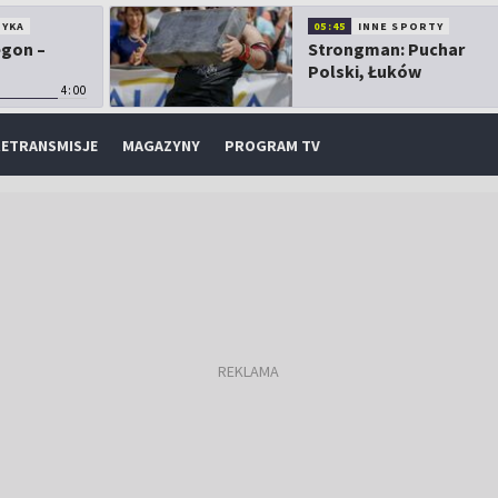
TYKA
05:45
INNE SPORTY
egon –
Strongman: Puchar
Polski, Łuków
4:00
ETRANSMISJE
MAGAZYNY
PROGRAM TV