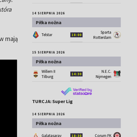
która
14 SIERPNIA 2026
Piłka nożna
Sparta
Telstar
18:00
ów mają
Rotterdam
15 SIERPNIA 2026
Piłka nożna
Willem II
N.E.C.
14:30
Tilburg
Nijmegen
TURCJA: Super Lig
14 SIERPNIA 2026
Piłka nożna
Galatasaray
Corum FK
18:30