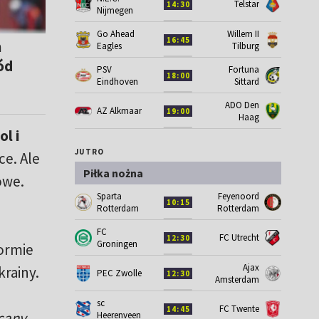
Telstar
14:30
Nijmegen
Go Ahead
Willem II
16:45
h
Eagles
Tilburg
ód
PSV
Fortuna
18:00
Eindhoven
Sittard
ADO Den
AZ Alkmaar
19:00
Haag
l i
JUTRO
ce. Ale
Piłka nożna
owe.
Sparta
Feyenoord
10:15
Rotterdam
Rotterdam
FC
FC Utrecht
12:30
Groningen
formie
Ajax
rainy.
PEC Zwolle
12:30
Amsterdam
sc
FC Twente
14:45
cany.
Heerenveen