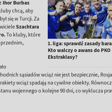
rz
Ihor Burbas
kluby chcą, aby
ył się w Turcji. Za
wiciele
Szachtara
ro.
To kluby, które
poprzednim,
1. liga: sprawdź zasady bar
Kto walczy o awans do PKO
Ekstraklasy?
ało
dnich sąsiadów wciąż nie jest bezpiecznie, Rosja
rakiety wciąż spadają na cywilne obiekty. Równocz
stanu wojennego o kolejne 90 dni, co wyklucza pr