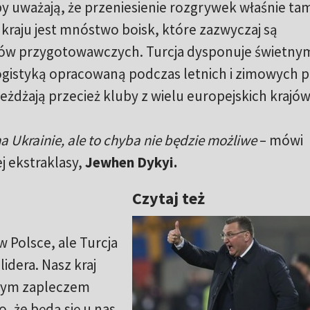
by uważają, że przeniesienie rozgrywek właśnie ta
 kraju jest mnóstwo boisk, które zazwyczaj są
ów przygotowawczych. Turcja dysponuje świetny
gistyką opracowaną podczas letnich i zimowych 
eżdżają przecież kluby z wielu europejskich krajów
a Ukrainie, ale to chyba nie będzie możliwe
– mówi
j ekstraklasy,
Jewhen Dykyi.
Czytaj też
 Polsce, ale Turcja
idera. Nasz kraj
zym zapleczem
 że będą się u nas