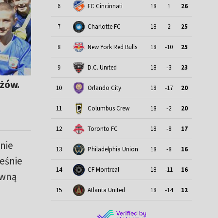
6
FC Cincinnati
18
1
26
7
Charlotte FC
18
2
25
8
New York Red Bulls
18
-10
25
9
D.C. United
18
-3
23
ażów.
10
Orlando City
18
-17
20
11
Columbus Crew
18
-2
20
12
Toronto FC
18
-8
17
nie
13
Philadelphia Union
18
-8
16
eśnie
14
CF Montreal
18
-11
16
awną
15
Atlanta United
18
-14
12