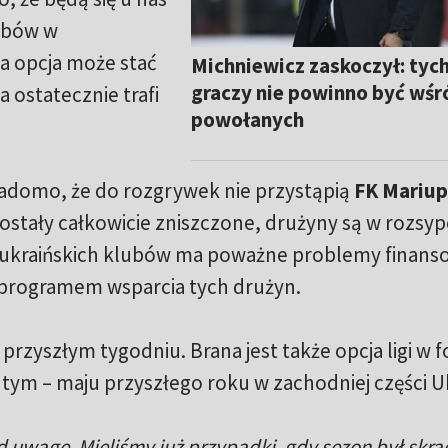
ubów w
ta opcja może stać
Michniewicz zaskoczył: tyc
graczy nie powinno być wśr
ga ostatecznie trafi
powołanych
 Wiadomo, że do rozgrywek nie przystąpią
FK Mariupo
ostały całkowicie zniszczone, drużyny są w rozsyp
ch ukraińskich klubów ma poważne problemy finans
d programem wsparcia tych drużyn.
rzyszłym tygodniu. Brana jest także opcja ligi w 
tym – maju przyszłego roku w zachodniej części Uk
d uwagę. Mieliśmy już przypadki, gdy sezon był skra