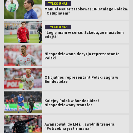
TYLKO U NAS
Manuel Neuer zszokował 18-letniego Polaka.
"Osłupiałem"
TYLKO U NAS
"Legię mam w sercu. Szkoda, że musiałem
odejść"
Niespodziewana decyzja reprezentanta
Polski
Oficjalnie: reprezentant Polski zagra w
Bundeslidze
Kolejny Polak w Bundeslidze!
Niespodziewany transfer
Awansowali do LM i... zwolnili trenera.
"Potrzebna jest zmiana"