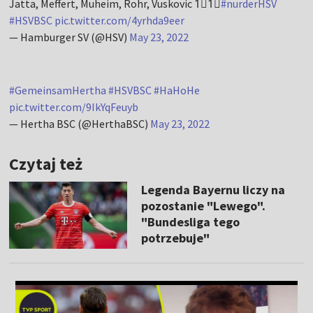
Jatta, Meffert, Muheim, Rohr, Vuskovic 1⃣1⃣
#nurderHSV
#HSVBSC
pic.twitter.com/4yrhda9eer
— Hamburger SV (@HSV)
May 23, 2022
#GemeinsamHertha
#HSVBSC
#HaHoHe
pic.twitter.com/9IkYqFeuyb
— Hertha BSC (@HerthaBSC)
May 23, 2022
Czytaj też
Legenda Bayernu liczy na
pozostanie "Lewego".
"Bundesliga tego
potrzebuje"