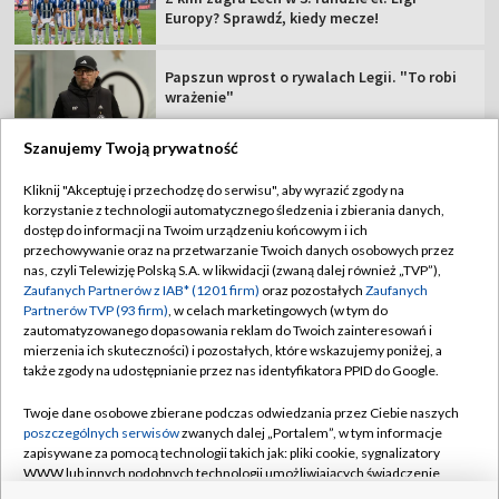
Europy? Sprawdź, kiedy mecze!
Papszun wprost o rywalach Legii. "To robi
wrażenie"
Szanujemy Twoją prywatność
Kliknij "Akceptuję i przechodzę do serwisu", aby wyrazić zgody na
korzystanie z technologii automatycznego śledzenia i zbierania danych,
TVP
dostęp do informacji na Twoim urządzeniu końcowym i ich
Abonament TVP
Regulamin TVP
przechowywanie oraz na przetwarzanie Twoich danych osobowych przez
nas, czyli Telewizję Polską S.A. w likwidacji (zwaną dalej również „TVP”),
Polityka prywatności
Sklep TVP
Zaufanych Partnerów z IAB* (1201 firm)
oraz pozostałych
Zaufanych
Partnerów TVP (93 firm)
, w celach marketingowych (w tym do
Biuro Reklamy
Moje zgody
zautomatyzowanego dopasowania reklam do Twoich zainteresowań i
mierzenia ich skuteczności) i pozostałych, które wskazujemy poniżej, a
Oferta Handlowa
Biuro reklamy
także zgody na udostępnianie przez nas identyfikatora PPID do Google.
Telegazeta ogłoszenia
Kontakt
Twoje dane osobowe zbierane podczas odwiedzania przez Ciebie naszych
Emisja w TVP
poszczególnych serwisów
zwanych dalej „Portalem”, w tym informacje
zapisywane za pomocą technologii takich jak: pliki cookie, sygnalizatory
Kanały
Rada Programowa
WWW lub innych podobnych technologii umożliwiających świadczenie
dopasowanych i bezpiecznych usług, personalizację treści oraz reklam,