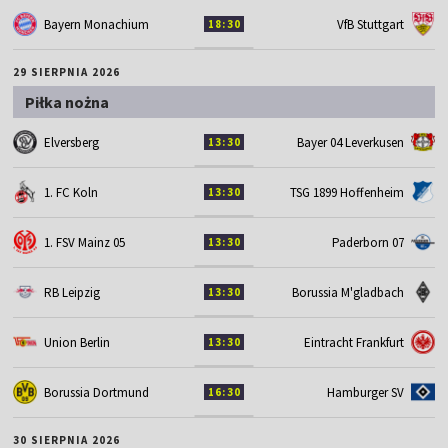
Bayern Monachium
VfB Stuttgart
18:30
29 SIERPNIA 2026
Piłka nożna
Elversberg
Bayer 04 Leverkusen
13:30
1. FC Koln
TSG 1899 Hoffenheim
13:30
1. FSV Mainz 05
Paderborn 07
13:30
RB Leipzig
Borussia M'gladbach
13:30
Union Berlin
Eintracht Frankfurt
13:30
Borussia Dortmund
Hamburger SV
16:30
30 SIERPNIA 2026