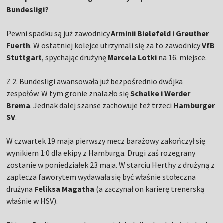
Bundesligi?
Pewni spadku są już zawodnicy
Arminii Bielefeld i Greuther
Fuerth
. W ostatniej kolejce utrzymali się za to zawodnicy
VfB
Stuttgart
, spychając drużynę
Marcela Lotki
na 16. miejsce.
Z 2. Bundesligi awansowała już bezpośrednio dwójka
zespołów. W tym gronie znalazło się
Schalke i Werder
Brema
. Jednak dalej szanse zachowuje też trzeci
Hamburger
SV
.
W czwartek 19 maja pierwszy mecz barażowy zakończył się
wynikiem 1:0 dla ekipy z Hamburga. Drugi zaś rozegrany
zostanie w poniedziałek 23 maja. W starciu Herthy z drużyną z
zaplecza faworytem wydawała się być właśnie stołeczna
drużyna
Feliksa Magatha
(a zaczynał on karierę trenerską
właśnie w HSV).