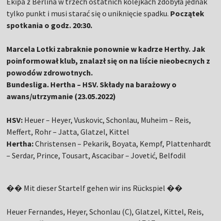
Ekipa z Berlina w trzech ostatnich kolejkach zdobyła jednak
tylko punkt i musi starać się o uniknięcie spadku.
Początek
spotkania o godz. 20:30.
Marcela Lotki zabraknie ponownie w kadrze Herthy
. Jak
poinformował klub, znalazł się on na liście nieobecnych z
powodów zdrowotnych.
Bundesliga. Hertha – HSV. Składy na barażowy o
awans/utrzymanie (23.05.2022)
HSV:
Heuer – Heyer, Vuskovic, Schonlau, Muheim – Reis,
Meffert, Rohr – Jatta, Glatzel, Kittel
Hertha:
Christensen – Pekarik, Boyata, Kempf, Plattenhardt
– Serdar, Prince, Tousart, Ascacibar – Jovetić, Belfodil
�� Mit dieser Startelf gehen wir ins Rückspiel ��
Heuer Fernandes, Heyer, Schonlau (C), Glatzel, Kittel, Reis,