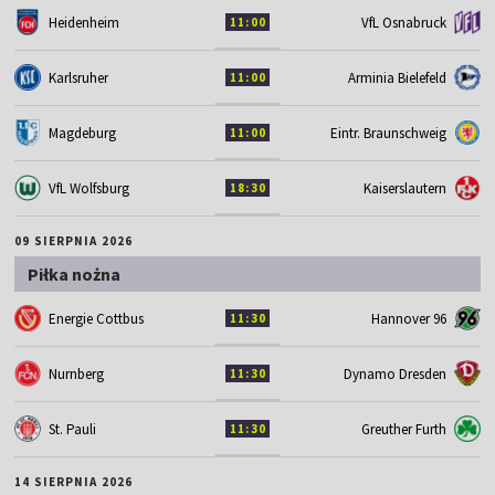
Heidenheim
VfL Osnabruck
11:00
Karlsruher
Arminia Bielefeld
11:00
Magdeburg
Eintr. Braunschweig
11:00
VfL Wolfsburg
Kaiserslautern
18:30
09 SIERPNIA 2026
Piłka nożna
Energie Cottbus
Hannover 96
11:30
Nurnberg
Dynamo Dresden
11:30
St. Pauli
Greuther Furth
11:30
14 SIERPNIA 2026