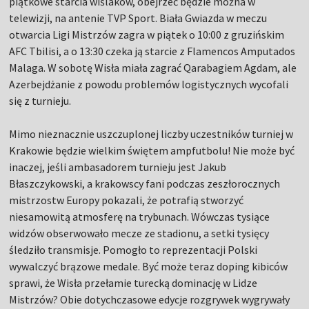
piątkowe starcia wiślaków, obejrzeć będzie można w
telewizji, na antenie TVP Sport. Biała Gwiazda w meczu
otwarcia Ligi Mistrzów zagra w piątek o 10:00 z gruzińskim
AFC Tbilisi, a o 13:30 czeka ją starcie z Flamencos Amputados
Malaga. W sobotę Wisła miała zagrać Qarabagiem Agdam, ale
Azerbejdżanie z powodu problemów logistycznych wycofali
się z turnieju.
Mimo nieznacznie uszczuplonej liczby uczestników turniej w
Krakowie będzie wielkim świętem ampfutbolu! Nie może być
inaczej, jeśli ambasadorem turnieju jest Jakub
Błaszczykowski, a krakowscy fani podczas zeszłorocznych
mistrzostw Europy pokazali, że potrafią stworzyć
niesamowitą atmosferę na trybunach. Wówczas tysiące
widzów obserwowało mecze ze stadionu, a setki tysięcy
śledziło transmisje. Pomogło to reprezentacji Polski
wywalczyć brązowe medale. Być może teraz doping kibiców
sprawi, że Wisła przełamie turecką dominację w Lidze
Mistrzów? Obie dotychczasowe edycje rozgrywek wygrywały