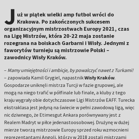
J
uż w piątek wielki amp futbol wróci do
Krakowa. Po zakończonych sukcesem
organizacyjnym mistrzostwach Europy 2021, czas
na Ligę Mistrzów, która 20-22 maja zostanie
rozegrana na boiskach Garbarni i Wisły. Jednymi z
faworytów turnieju są mistrzowie Polski –
zawodnicy Wisły Kraków.
–
Mamy umiejętności i ambicje, by powalczyć nawet z Turkami!
– zapowiada Kamil Grygiel, napastnik
Wisły Kraków
.
Gospodarze uniknęli mistrza Turcji w fazie grupowej, ale
mogą na niego trafić w półfinale lub finale, a kluby z tego
kraju wygrały obie dotychczasowe Ligi Mistrzów EAFF. Turecka
ekstraklasa jest jedyną na świecie w pełni zawodową ligą, więc
nic dziwnego, że Etimesgut Ankara porównywany jest z
Realem Madryt w piłce jedenastoosobowej. Drużynę w dużej
mierze tworzą mistrzowie Europy sprzed roku wzmocnieni
reprezentantami Angoli, którzy w 2018 zostali mistrzami