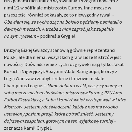
Hiszpanami rachunki do wyrównania. Przegrali bowiem z
nimi 1:2 w półfinale mistrzostw Europy. Inne mecze w
przeszłości również pokazały, że to niewygodny rywal. –
Obawiam się, że wychodząc na boisko będziemy pamiętali o
dawnych meczach. A trzeba z nimi zagrać, jak z zupełnie
nowym rywalem
– podkreśla Grygiel.
Drużynę Białej Gwiazdy stanowią głównie reprezentanci
Polski, ale dla niemal wszystkich gra w Lidze Mistrzów jest
nowością. Doświadczenie z tych rozgrywek mają tylko Jakub
Kożuch i Nigeryjczyk Abayomi-Alabi Bamgbopa, którzy z
Legią Warszawa zdobyli srebrne i brązowe medale
Champions League. –
Mimo debiutu w LM, wszyscy mamy za
sobą mecze mistrzostw świata, mistrzostw Europy, PZU Amp
Futbol Ekstraklasy, a Kuba i Yomi również występowali w Lidze
Mistrzów. Jesteśmy doświadczeni, każdy z nas ma wysoko
ustawiony poziom presji, którą potrafi znieść. Jesteśmy
dojrzałym zespołem, gotowym na ten wyjątkowy turniej
–
zaznacza Kamil Grygiel.