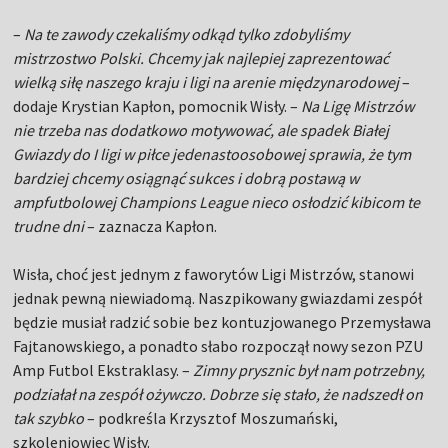
–
Na te zawody czekaliśmy odkąd tylko zdobyliśmy
mistrzostwo Polski. Chcemy jak najlepiej zaprezentować
wielką siłę naszego kraju i ligi na arenie międzynarodowej
–
dodaje Krystian Kapłon, pomocnik Wisły. –
Na Ligę Mistrzów
nie trzeba nas dodatkowo motywować, ale spadek Białej
Gwiazdy do I ligi w piłce jedenastoosobowej sprawia, że tym
bardziej chcemy osiągnąć sukces i dobrą postawą w
ampfutbolowej Champions League nieco osłodzić kibicom te
trudne dni
– zaznacza Kapłon.
Wisła, choć jest jednym z faworytów Ligi Mistrzów, stanowi
jednak pewną niewiadomą. Naszpikowany gwiazdami zespół
będzie musiał radzić sobie bez kontuzjowanego Przemysława
Fajtanowskiego, a ponadto słabo rozpoczął nowy sezon PZU
Amp Futbol Ekstraklasy. –
Zimny prysznic był nam potrzebny,
podziałał na zespół ożywczo. Dobrze się stało, że nadszedł on
tak szybko
– podkreśla Krzysztof Moszumański,
szkoleniowiec Wisły.