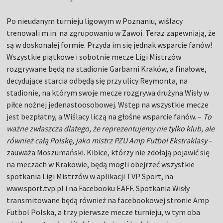
Po nieudanym turnieju ligowym w Poznaniu, wiślacy
trenowali m.in. na zgrupowaniu w Zawoi. Teraz zapewniają, że
są w doskonałej formie. Przyda im się jednak wsparcie fanów!
Wszystkie piątkowe i sobotnie mecze Ligi Mistrzów
rozgrywane będą na stadionie Garbarni Kraków, a finałowe,
decydujące starcia odbędą się przy ulicy Reymonta, na
stadionie, na którym swoje mecze rozgrywa drużyna Wisły w
piłce nożnej jedenastoosobowej. Wstęp na wszystkie mecze
jest bezpłatny, a Wiślacy liczą na głośne wsparcie fanów. –
To
ważne zwłaszcza dlatego, że reprezentujemy nie tylko klub, ale
również całą Polskę, jako mistrz PZU Amp Futbol Ekstraklasy
–
zauważa Moszumański. Kibice, którzy nie zdołają pojawić się
na meczach w Krakowie, będą mogli obejrzeć wszystkie
spotkania Ligi Mistrzów w aplikacji TVP Sport, na
www.sport.tvp.pl i na Facebooku EAFF. Spotkania Wisły
transmitowane będą również na facebookowej stronie Amp
Futbol Polska, a trzy pierwsze mecze turnieju, w tym oba