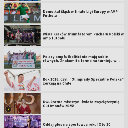
Demolka! Śląsk w finale Ligi Europy w AMP
Futbolu
Wisła Kraków triumfatorem Pucharu Polski w
amp futbolu
Polscy ampfutboliści nie mają sobie
równych. Znakomita forma na turnieju w
Tokio
Rok 2026, czyli "Olimpiady Specjalne Polska"
zerkają na Chile
Dwukrotna mistrzyni świata zwyciężczynią
Guttmanów 2025!
Oddaj głos na sportowca roku! Oto 20