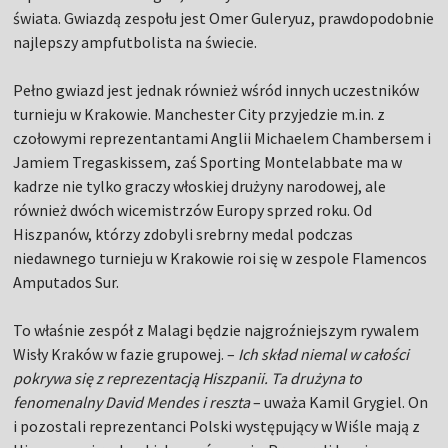
świata. Gwiazdą zespołu jest Omer Guleryuz, prawdopodobnie
najlepszy ampfutbolista na świecie.
Pełno gwiazd jest jednak również wśród innych uczestników
turnieju w Krakowie. Manchester City przyjedzie m.in. z
czołowymi reprezentantami Anglii Michaelem Chambersem i
Jamiem Tregaskissem, zaś Sporting Montelabbate ma w
kadrze nie tylko graczy włoskiej drużyny narodowej, ale
również dwóch wicemistrzów Europy sprzed roku. Od
Hiszpanów, którzy zdobyli srebrny medal podczas
niedawnego turnieju w Krakowie roi się w zespole Flamencos
Amputados Sur.
To właśnie zespół z Malagi będzie najgroźniejszym rywalem
Wisły Kraków w fazie grupowej. –
Ich skład niemal w całości
pokrywa się z reprezentacją Hiszpanii. Ta drużyna to
fenomenalny David Mendes i reszta
– uważa Kamil Grygiel. On
i pozostali reprezentanci Polski występujący w Wiśle mają z