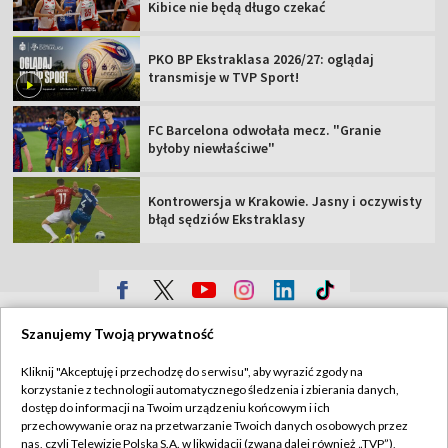
Kibice nie będą długo czekać
PKO BP Ekstraklasa 2026/27: oglądaj
transmisje w TVP Sport!
FC Barcelona odwołała mecz. "Granie
byłoby niewłaściwe"
Kontrowersja w Krakowie. Jasny i oczywisty
błąd sędziów Ekstraklasy
TVP
Szanujemy Twoją prywatność
Abonament TVP
Regulamin TVP
Kliknij "Akceptuję i przechodzę do serwisu", aby wyrazić zgody na
Polityka prywatności
Sklep TVP
korzystanie z technologii automatycznego śledzenia i zbierania danych,
dostęp do informacji na Twoim urządzeniu końcowym i ich
Biuro Reklamy
Moje zgody
przechowywanie oraz na przetwarzanie Twoich danych osobowych przez
nas, czyli Telewizję Polską S.A. w likwidacji (zwaną dalej również „TVP”),