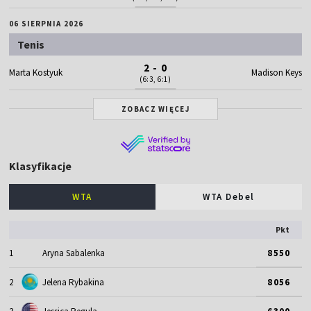
06 SIERPNIA 2026
Tenis
2 - 0
Marta Kostyuk
Madison Keys
(6:3, 6:1)
ZOBACZ WIĘCEJ
Klasyfikacje
WTA
WTA Debel
Pkt
1
Aryna Sabalenka
8550
2
Jelena Rybakina
8056