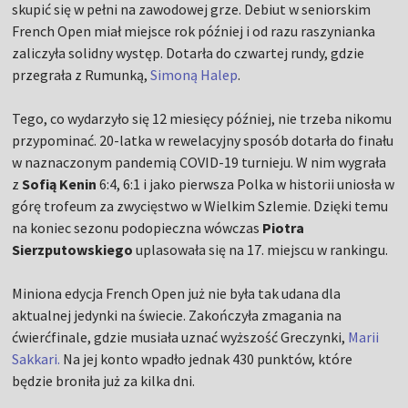
skupić się w pełni na zawodowej grze. Debiut w seniorskim
French Open miał miejsce rok później i od razu raszynianka
zaliczyła solidny występ. Dotarła do czwartej rundy, gdzie
przegrała z Rumunką,
Simoną Halep
.
Tego, co wydarzyło się 12 miesięcy później, nie trzeba nikomu
przypominać. 20-latka w rewelacyjny sposób dotarła do finału
w naznaczonym pandemią COVID-19 turnieju. W nim wygrała
z
Sofią Kenin
6:4, 6:1 i jako pierwsza Polka w historii uniosła w
górę trofeum za zwycięstwo w Wielkim Szlemie. Dzięki temu
na koniec sezonu podopieczna wówczas
Piotra
Sierzputowskiego
uplasowała się na 17. miejscu w rankingu.
Miniona edycja French Open już nie była tak udana dla
aktualnej jedynki na świecie. Zakończyła zmagania na
ćwierćfinale, gdzie musiała uznać wyższość Greczynki,
Marii
Sakkari.
Na jej konto wpadło jednak 430 punktów, które
będzie broniła już za kilka dni.