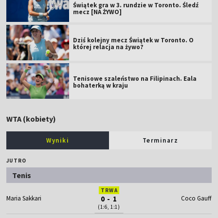
Świątek gra w 3. rundzie w Toronto. Śledź
mecz [NA ŻYWO]
Dziś kolejny mecz Świątek w Toronto. O
której relacja na żywo?
Tenisowe szaleństwo na Filipinach. Eala
bohaterką w kraju
WTA (kobiety)
Wyniki
Terminarz
JUTRO
Tenis
TRWA
Maria Sakkari
0 - 1
Coco Gauff
(1:6, 1:1)