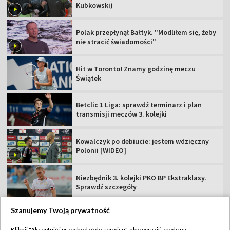
Kubkowski)
Polak przepłynął Bałtyk. "Modliłem się, żeby
nie stracić świadomości"
Hit w Toronto! Znamy godzinę meczu
Świątek
Betclic 1 Liga: sprawdź terminarz i plan
transmisji meczów 3. kolejki
Kowalczyk po debiucie: jestem wdzięczny
Polonii [WIDEO]
Niezbędnik 3. kolejki PKO BP Ekstraklasy.
Sprawdź szczegóły
Szanujemy Twoją prywatność
Kliknij "Akceptuję i przechodzę do serwisu", aby wyrazić zgody na