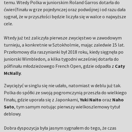
temu. Wtedy Polka w juniorskim Roland Garros dotarła do
ćwierćfinału w grze pojedynczej oraz podwójnej i od razu dała
sygnał, że w przyszłości będzie liczyła się w walce o najwyższe
cele.
Wtedy już też zaliczyła pierwsze zwycięstwo w zawodowym
turnieju, a konkretnie w Sztokholmie, mając zaledwie 15 lat.
Przełomowy dla raszynianki był 2018 roku, kiedy sięgnęła po
juniorski Wimbledon, a kilka tygodni wcześniej dotarła do
półfinału młodzieżowego French Open, gdzie odpadła z
Caty
McNally
.
Zwyciężyć w singlu się nie udało, natomiast w deblu już tak.
Polka do spółki ze swoją pogromczynią przeszła do wielkiego
finału, gdzie uporała się z Japonkami,
Yuki Naito
oraz
Naho
Sato
, tym samym notując pierwszy wielkoszlemowy tytuł
deblowy.
Dobra dyspozycja była jasnym sygnałem do tego, że czas