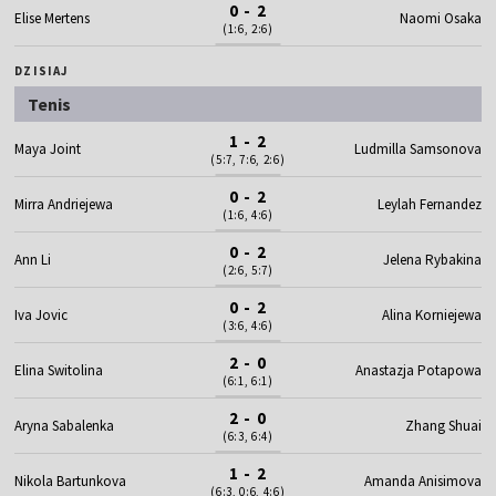
0 - 2
Elise Mertens
Naomi Osaka
(1:6, 2:6)
DZISIAJ
Tenis
1 - 2
Maya Joint
Ludmilla Samsonova
(5:7, 7:6, 2:6)
0 - 2
Mirra Andriejewa
Leylah Fernandez
(1:6, 4:6)
0 - 2
Ann Li
Jelena Rybakina
(2:6, 5:7)
0 - 2
Iva Jovic
Alina Korniejewa
(3:6, 4:6)
2 - 0
Elina Switolina
Anastazja Potapowa
(6:1, 6:1)
2 - 0
Aryna Sabalenka
Zhang Shuai
(6:3, 6:4)
1 - 2
Nikola Bartunkova
Amanda Anisimova
(6:3, 0:6, 4:6)