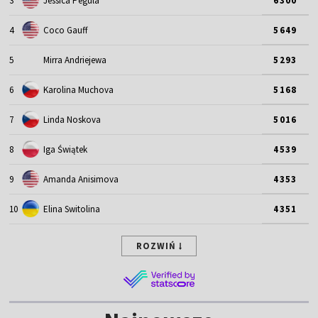
3
Jessica Pegula
6300
4
Coco Gauff
5649
5
Mirra Andriejewa
5293
6
Karolina Muchova
5168
7
Linda Noskova
5016
8
Iga Świątek
4539
9
Amanda Anisimova
4353
10
Elina Switolina
4351
ROZWIŃ