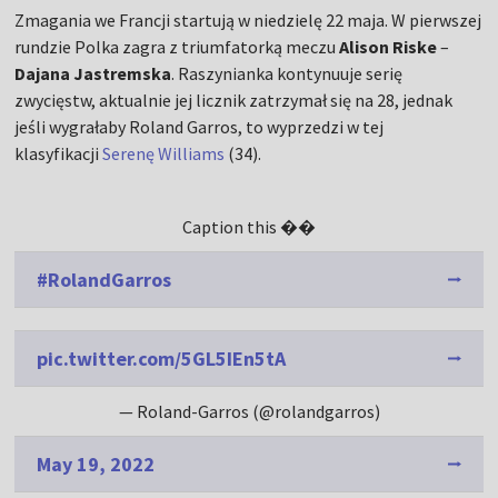
Zmagania we Francji startują w niedzielę 22 maja. W pierwszej
rundzie Polka zagra z triumfatorką meczu
Alison Riske
–
Dajana Jastremska
. Raszynianka kontynuuje serię
zwycięstw, aktualnie jej licznik zatrzymał się na 28, jednak
jeśli wygrałaby Roland Garros, to wyprzedzi w tej
klasyfikacji
Serenę Williams
(34).
Caption this ��
#RolandGarros
pic.twitter.com/5GL5IEn5tA
— Roland-Garros (@rolandgarros)
May 19, 2022