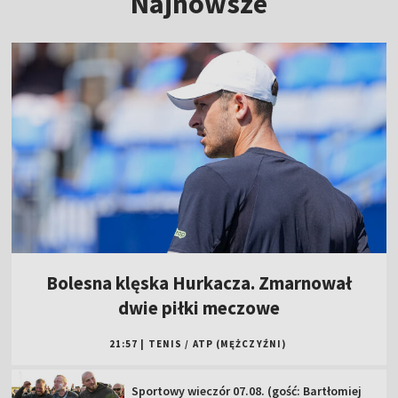
Najnowsze
Bolesna klęska Hurkacza. Zmarnował
dwie piłki meczowe
21:57
|
TENIS
/
ATP (MĘŻCZYŹNI)
Sportowy wieczór 07.08. (gość: Bartłomiej