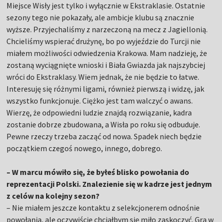
Miejsce Wisły jest tylko i wyłącznie w Ekstraklasie. Ostatnie
sezony tego nie pokazały, ale ambicje klubu są znacznie
wyższe. Przyjechaliśmy z narzeczoną na mecz z Jagiellonią.
Chcieliśmy wspierać drużynę, bo po wyjeździe do Turcji nie
miałem możliwości odwiedzenia Krakowa. Mam nadzieję, że
zostaną wyciągnięte wnioski i Biała Gwiazda jak najszybciej
wróci do Ekstraklasy. Wiem jednak, że nie będzie to łatwe.
Interesuję się różnymi ligami, również pierwszą i widzę, jak
wszystko funkcjonuje. Ciężko jest tam walczyć o awans.
Wierzę, że odpowiedni ludzie znajdą rozwiązanie, kadra
zostanie dobrze zbudowana, a Wisła po roku się odbuduje.
Pewne rzeczy trzeba zacząć od nowa. Spadek niech będzie
początkiem czegoś nowego, innego, dobrego.
– W marcu mówiło się, że byłeś blisko powołania do
reprezentacji Polski. Znalezienie się w kadrze jest jednym
z celów na kolejny sezon?
– Nie miałem jeszcze kontaktu z selekcjonerem odnośnie
powołania, ale oczywiście chciałbym się miło zaskoczyć. Gra w