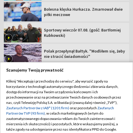
Bolesna klęska Hurkacza. Zmarnował dwie
piłki meczowe
Sportowy wieczór 07.08. (gość: Bartłomiej
Kubkowski)
Polak przepłynął Bałtyk. "Modliłem się, żeby
nie stracić świadomości"
Szanujemy Twoją prywatność
Kliknij "Akceptuję i przechodzę do serwisu", aby wyrazić zgody na
korzystanie z technologii automatycznego śledzenia i zbierania danych,
TVP
dostęp do informacji na Twoim urządzeniu końcowym i ich
Abonament TVP
Regulamin TVP
przechowywanie oraz na przetwarzanie Twoich danych osobowych przez
nas, czyli Telewizję Polską S.A. w likwidacji (zwaną dalej również „TVP”),
Polityka prywatności
Sklep TVP
Zaufanych Partnerów z IAB* (1201 firm)
oraz pozostałych
Zaufanych
Partnerów TVP (93 firm)
, w celach marketingowych (w tym do
Biuro Reklamy
Moje zgody
zautomatyzowanego dopasowania reklam do Twoich zainteresowań i
mierzenia ich skuteczności) i pozostałych, które wskazujemy poniżej, a
Oferta Handlowa
Biuro reklamy
także zgody na udostępnianie przez nas identyfikatora PPID do Google.