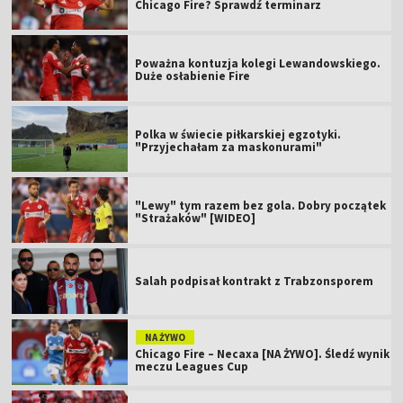
Chicago Fire? Sprawdź terminarz
Poważna kontuzja kolegi Lewandowskiego.
Duże osłabienie Fire
Polka w świecie piłkarskiej egzotyki.
"Przyjechałam za maskonurami"
"Lewy" tym razem bez gola. Dobry początek
"Strażaków" [WIDEO]
Salah podpisał kontrakt z Trabzonsporem
NA ŻYWO
Chicago Fire – Necaxa [NA ŻYWO]. Śledź wynik
meczu Leagues Cup