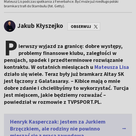
Mateusz Lis podczas spotkania z Fenerbahce. Być może już niedługo polski
bramkarz trafi do Stambułu (fot. Getty).
Jakub Kłyszejko
OBSERWUJ
P
ierwszy wyjazd za granicę: dobre występy,
problemy finansowe klubu, zaległości w
pensjach, spadek i przedterminowe rozwiązanie
kontraktu. W ostatnich miesiącach u
Mateusza Lisa
działo się wiele. Teraz były już bramkarz Altay SK
jest łączony z Galatasaray. – Kibice mają o mnie
dobre zdanie i chcielibyśmy to wykorzystać. Turcja
jest miejscem, jakie będziemy rozważać –
powiedział w rozmowie z TVPSPORT.PL.
Henryk Kasperczak: jestem za Jurkiem
Brzęczkiem, ale rodziny nie powinno
mieszać się z pracą zawodową