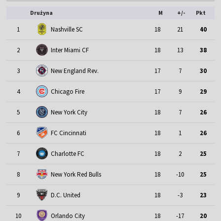
Drużyna
M
+/-
Pkt
1
Nashville SC
18
21
40
2
Inter Miami CF
18
13
38
3
New England Rev.
17
7
30
4
Chicago Fire
17
9
29
5
New York City
18
7
26
6
FC Cincinnati
18
1
26
7
Charlotte FC
18
2
25
8
New York Red Bulls
18
-10
25
9
D.C. United
18
-3
23
10
Orlando City
18
-17
20