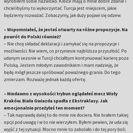
wyrobiłem sobie nazwisko. Kibice mają o mnie dobre zdanie i
chcielibyśmy to wykorzystać. Turcja jest miejscem, jakie
będziemy rozważać. Zobaczymy, jak duży pojawi się odzew.
– Wspomniałeś, że jesteś otwarty na różne propozycje. Na
powrót do Polski również?
– Nie chcę składać deklaracji i zamykać się na propozycje i
możliwości. Nie wiem, co przyniesie najbliższa przyszłość. Po
udanym sezonie w Turcji chciałbym kontynuować karierę poza
Polską. Jestem młodym zawodnikiem i mam nadzieję, że
będę mógł jeszcze spróbować poważnego grania. Do tego
zmierzam. Rozważę jednak każdą ofertę.
– Niedawno z wysokości trybun oglądałeś mecz Wisły
Kraków. Biała Gwiazda spadła z Ekstraklasy. Jak
emocjonalnie przeżyłeś ten moment?
– Tak naprawdę dalej to do mnie nie dociera. Nie brałem takiej
opcji pod uwagę i w to nie wierzyłem. Byłem pewien, że uda się
wyjść z tej sytuacji. Mocno mnie to zabolało i do tej pory boli.