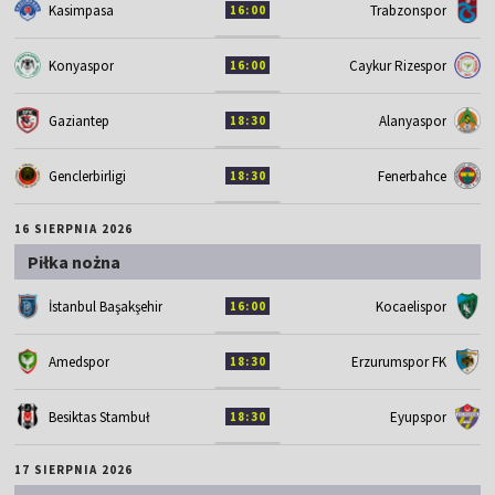
Kasimpasa
Trabzonspor
16:00
Konyaspor
Caykur Rizespor
16:00
Gaziantep
Alanyaspor
18:30
Genclerbirligi
Fenerbahce
18:30
16 SIERPNIA 2026
Piłka nożna
İstanbul Başakşehir
Kocaelispor
16:00
Amedspor
Erzurumspor FK
18:30
Besiktas Stambuł
Eyupspor
18:30
17 SIERPNIA 2026