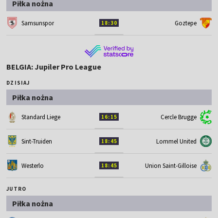
Piłka nożna
Samsunspor
Goztepe
18:30
BELGIA: Jupiler Pro League
DZISIAJ
Piłka nożna
Standard Liege
Cercle Brugge
16:15
Sint-Truiden
Lommel United
18:45
Westerlo
Union Saint-Gilloise
18:45
JUTRO
Piłka nożna