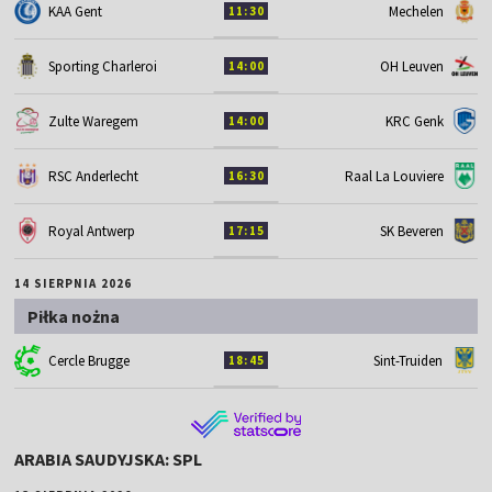
KAA Gent
Mechelen
11:30
Sporting Charleroi
OH Leuven
14:00
Zulte Waregem
KRC Genk
14:00
RSC Anderlecht
Raal La Louviere
16:30
Royal Antwerp
SK Beveren
17:15
14 SIERPNIA 2026
Piłka nożna
Cercle Brugge
Sint-Truiden
18:45
ARABIA SAUDYJSKA: SPL