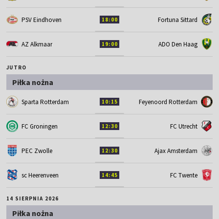
PSV Eindhoven
Fortuna Sittard
18:00
AZ Alkmaar
ADO Den Haag
19:00
JUTRO
Piłka nożna
Sparta Rotterdam
Feyenoord Rotterdam
10:15
FC Groningen
FC Utrecht
12:30
PEC Zwolle
Ajax Amsterdam
12:30
sc Heerenveen
FC Twente
14:45
14 SIERPNIA 2026
Piłka nożna