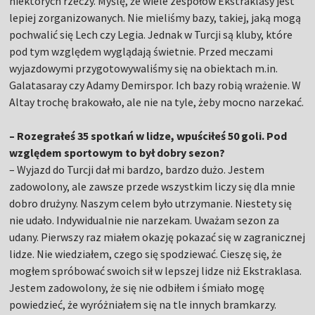
niektórych rzeczy. Myślę, że wiele zespołów Ekstraklasy jest
lepiej zorganizowanych. Nie mieliśmy bazy, takiej, jaką mogą
pochwalić się Lech czy Legia. Jednak w Turcji są kluby, które
pod tym względem wyglądają świetnie. Przed meczami
wyjazdowymi przygotowywaliśmy się na obiektach m.in.
Galatasaray czy Adamy Demirspor. Ich bazy robią wrażenie. W
Altay trochę brakowało, ale nie na tyle, żeby mocno narzekać.
– Rozegrałeś 35 spotkań w lidze, wpuściłeś 50 goli. Pod
względem sportowym to był dobry sezon?
– Wyjazd do Turcji dał mi bardzo, bardzo dużo. Jestem
zadowolony, ale zawsze przede wszystkim liczy się dla mnie
dobro drużyny. Naszym celem było utrzymanie. Niestety się
nie udało. Indywidualnie nie narzekam. Uważam sezon za
udany. Pierwszy raz miałem okazję pokazać się w zagranicznej
lidze. Nie wiedziałem, czego się spodziewać. Cieszę się, że
mogłem spróbować swoich sił w lepszej lidze niż Ekstraklasa.
Jestem zadowolony, że się nie odbiłem i śmiało mogę
powiedzieć, że wyróżniałem się na tle innych bramkarzy.