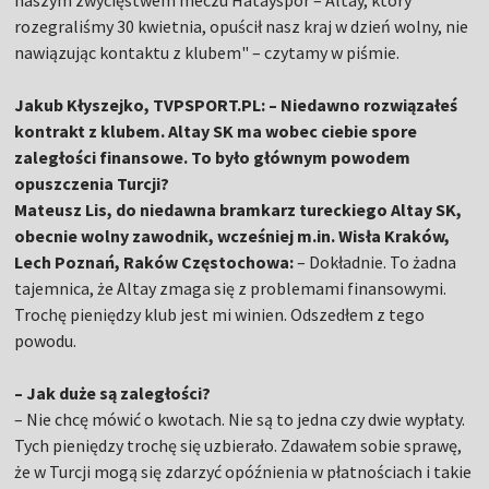
naszym zwycięstwem meczu Hatayspor – Altay, który
rozegraliśmy 30 kwietnia, opuścił nasz kraj w dzień wolny, nie
nawiązując kontaktu z klubem" – czytamy w piśmie.
Jakub Kłyszejko, TVPSPORT.PL: – Niedawno rozwiązałeś
kontrakt z klubem. Altay SK ma wobec ciebie spore
zaległości finansowe. To było głównym powodem
opuszczenia Turcji?
Mateusz Lis, do niedawna bramkarz tureckiego Altay SK,
obecnie wolny zawodnik, wcześniej m.in. Wisła Kraków,
Lech Poznań, Raków Częstochowa:
– Dokładnie. To żadna
tajemnica, że Altay zmaga się z problemami finansowymi.
Trochę pieniędzy klub jest mi winien. Odszedłem z tego
powodu.
– Jak duże są zaległości?
– Nie chcę mówić o kwotach. Nie są to jedna czy dwie wypłaty.
Tych pieniędzy trochę się uzbierało. Zdawałem sobie sprawę,
że w Turcji mogą się zdarzyć opóźnienia w płatnościach i takie