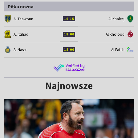
Piłka nożna
Al Taawoun
Al Khaleej
16:15
Al Ittihad
Al Kholood
18:00
Al Nassr
Al Fateh
18:00
Najnowsze