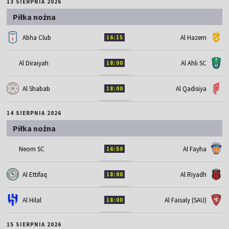
13 SIERPNIA 2026
Piłka nożna
Abha Club
Al Hazem
16:15
Al Diraiyah
Al Ahli SC
18:00
Al Shabab
Al Qadisiya
18:00
14 SIERPNIA 2026
Piłka nożna
Neom SC
Al Fayha
16:50
Al Ettifaq
Al Riyadh
18:00
Al Hilal
Al Faisaly (SAU)
18:00
15 SIERPNIA 2026