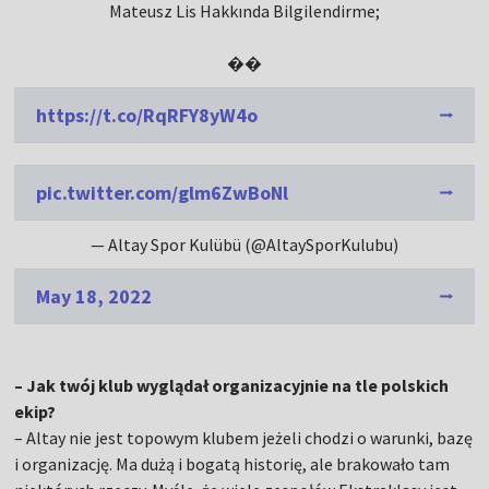
Mateusz Lis Hakkında Bilgilendirme;
��
https://t.co/RqRFY8yW4o
pic.twitter.com/glm6ZwBoNl
— Altay Spor Kulübü (@AltaySporKulubu)
May 18, 2022
– Jak twój klub wyglądał organizacyjnie na tle polskich
ekip?
– Altay nie jest topowym klubem jeżeli chodzi o warunki, bazę
i organizację. Ma dużą i bogatą historię, ale brakowało tam