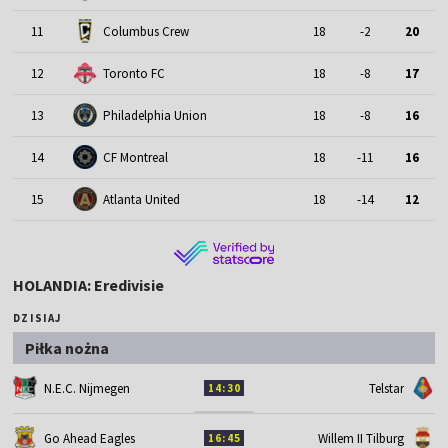
11
Columbus Crew
18
-2
20
12
Toronto FC
18
-8
17
13
Philadelphia Union
18
-8
16
14
CF Montreal
18
-11
16
15
Atlanta United
18
-14
12
HOLANDIA: Eredivisie
DZISIAJ
Piłka nożna
N.E.C. Nijmegen
Telstar
14:30
Go Ahead Eagles
Willem II Tilburg
16:45