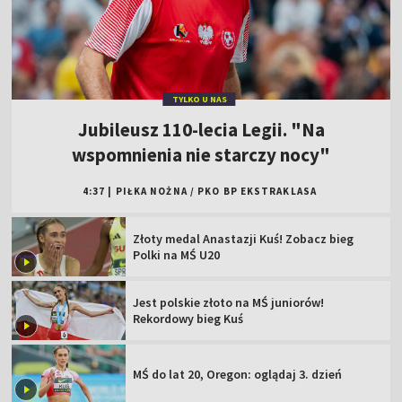
TYLKO U NAS
Jubileusz 110-lecia Legii. "Na
wspomnienia nie starczy nocy"
4:37
|
PIŁKA NOŻNA
/
PKO BP EKSTRAKLASA
Złoty medal Anastazji Kuś! Zobacz bieg
Polki na MŚ U20
Jest polskie złoto na MŚ juniorów!
Rekordowy bieg Kuś
MŚ do lat 20, Oregon: oglądaj 3. dzień