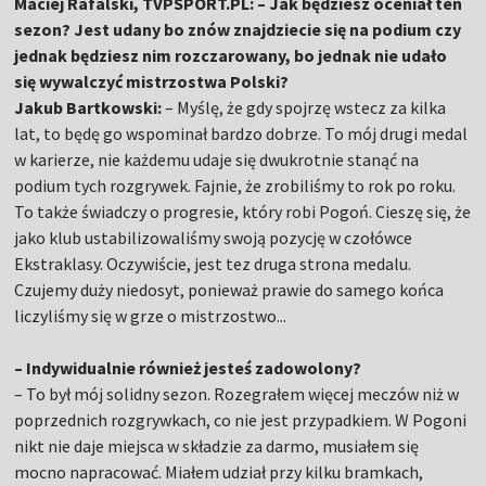
Maciej Rafalski, TVPSPORT.PL: – Jak będziesz oceniał ten
sezon? Jest udany bo znów znajdziecie się na podium czy
jednak będziesz nim rozczarowany, bo jednak nie udało
się wywalczyć mistrzostwa Polski?
Jakub Bartkowski:
– Myślę, że gdy spojrzę wstecz za kilka
lat, to będę go wspominał bardzo dobrze. To mój drugi medal
w karierze, nie każdemu udaje się dwukrotnie stanąć na
podium tych rozgrywek. Fajnie, że zrobiliśmy to rok po roku.
To także świadczy o progresie, który robi Pogoń. Cieszę się, że
jako klub ustabilizowaliśmy swoją pozycję w czołówce
Ekstraklasy. Oczywiście, jest tez druga strona medalu.
Czujemy duży niedosyt, ponieważ prawie do samego końca
liczyliśmy się w grze o mistrzostwo...
– Indywidualnie również jesteś zadowolony?
– To był mój solidny sezon. Rozegrałem więcej meczów niż w
poprzednich rozgrywkach, co nie jest przypadkiem. W Pogoni
nikt nie daje miejsca w składzie za darmo, musiałem się
mocno napracować. Miałem udział przy kilku bramkach,