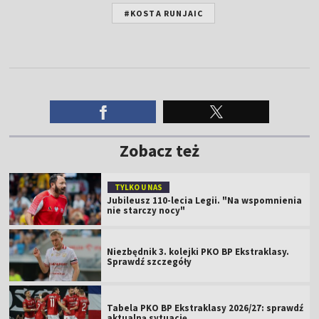
#KOSTA RUNJAIC
Zobacz też
TYLKO U NAS
Jubileusz 110-lecia Legii. "Na wspomnienia
nie starczy nocy"
Niezbędnik 3. kolejki PKO BP Ekstraklasy.
Sprawdź szczegóły
Tabela PKO BP Ekstraklasy 2026/27: sprawdź
aktualną sytuację