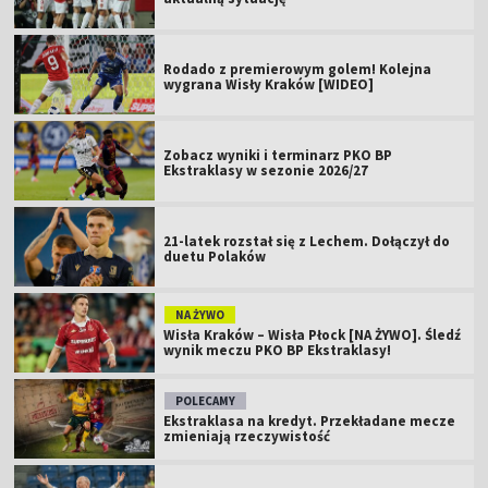
Rodado z premierowym golem! Kolejna
wygrana Wisły Kraków [WIDEO]
Zobacz wyniki i terminarz PKO BP
Ekstraklasy w sezonie 2026/27
21-latek rozstał się z Lechem. Dołączył do
duetu Polaków
NA ŻYWO
Wisła Kraków – Wisła Płock [NA ŻYWO]. Śledź
wynik meczu PKO BP Ekstraklasy!
POLECAMY
Ekstraklasa na kredyt. Przekładane mecze
zmieniają rzeczywistość