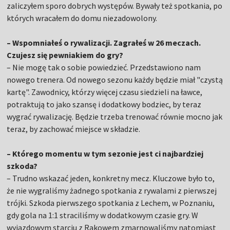
zaliczyłem sporo dobrych występów. Bywały też spotkania, po
których wracałem do domu niezadowolony.
– Wspomniałeś o rywalizacji. Zagrałeś w 26 meczach.
Czujesz się pewniakiem do gry?
– Nie mogę tak o sobie powiedzieć. Przedstawiono nam
nowego trenera. Od nowego sezonu każdy będzie miał "czystą
kartę". Zawodnicy, którzy więcej czasu siedzieli na ławce,
potraktują to jako szansę i dodatkowy bodziec, by teraz
wygrać rywalizację. Będzie trzeba trenować równie mocno jak
teraz, by zachować miejsce w składzie.
– Którego momentu w tym sezonie jest ci najbardziej
szkoda?
– Trudno wskazać jeden, konkretny mecz. Kluczowe było to,
że nie wygraliśmy żadnego spotkania z rywalami z pierwszej
trójki. Szkoda pierwszego spotkania z Lechem, w Poznaniu,
gdy gola na 1:1 straciliśmy w dodatkowym czasie gry. W
wyjazdowym starciu z Rakowem zmarnowaliśmy natomiast