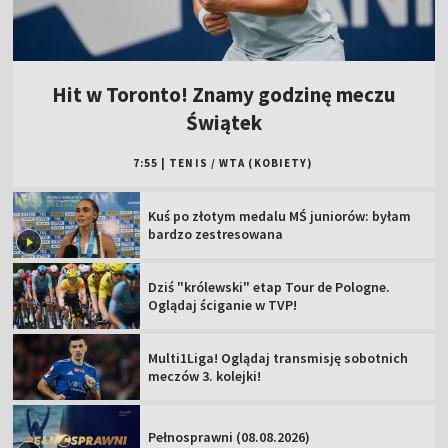
Hit w Toronto! Znamy godzinę meczu
Świątek
7:55
|
TENIS
/
WTA (KOBIETY)
Kuś po złotym medalu MŚ juniorów: byłam
bardzo zestresowana
Dziś "królewski" etap Tour de Pologne.
Oglądaj ściganie w TVP!
Multi1Liga! Oglądaj transmisję sobotnich
meczów 3. kolejki!
Pełnosprawni (08.08.2026)