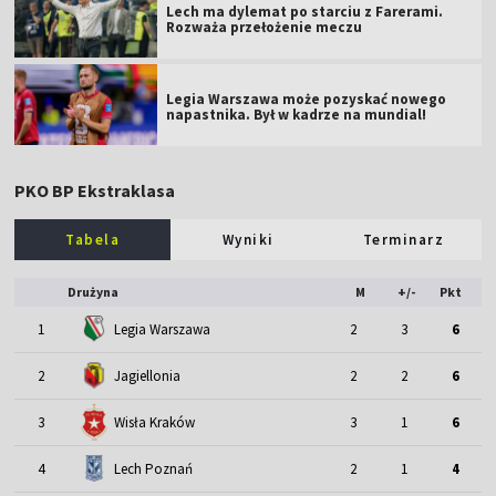
Lech ma dylemat po starciu z Farerami.
Rozważa przełożenie meczu
Legia Warszawa może pozyskać nowego
napastnika. Był w kadrze na mundial!
PKO BP Ekstraklasa
Tabela
Wyniki
Terminarz
Drużyna
M
+/-
Pkt
1
Legia Warszawa
2
3
6
2
Jagiellonia
2
2
6
3
Wisła Kraków
3
1
6
4
Lech Poznań
2
1
4