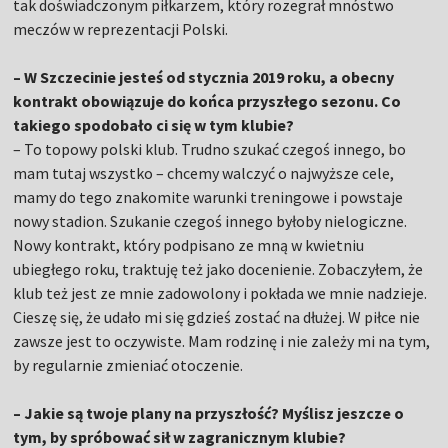
tak doświadczonym piłkarzem, który rozegrał mnóstwo
meczów w reprezentacji Polski.
– W Szczecinie jesteś od stycznia 2019 roku, a obecny
kontrakt obowiązuje do końca przyszłego sezonu. Co
takiego spodobało ci się w tym klubie?
– To topowy polski klub. Trudno szukać czegoś innego, bo
mam tutaj wszystko – chcemy walczyć o najwyższe cele,
mamy do tego znakomite warunki treningowe i powstaje
nowy stadion. Szukanie czegoś innego byłoby nielogiczne.
Nowy kontrakt, który podpisano ze mną w kwietniu
ubiegłego roku, traktuję też jako docenienie. Zobaczyłem, że
klub też jest ze mnie zadowolony i pokłada we mnie nadzieje.
Cieszę się, że udało mi się gdzieś zostać na dłużej. W piłce nie
zawsze jest to oczywiste. Mam rodzinę i nie zależy mi na tym,
by regularnie zmieniać otoczenie.
– Jakie są twoje plany na przyszłość? Myślisz jeszcze o
tym, by spróbować sił w zagranicznym klubie?