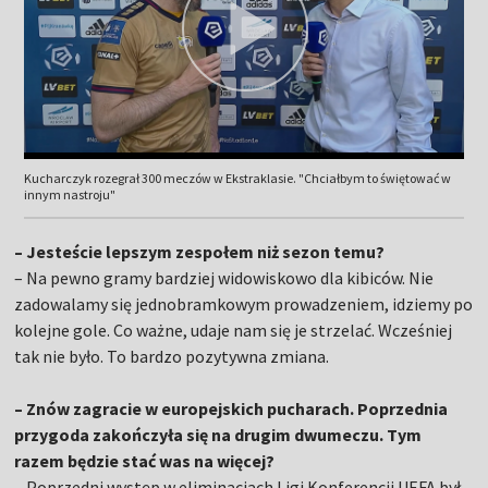
Kucharczyk rozegrał 300 meczów w Ekstraklasie. "Chciałbym to świętować w
innym nastroju"
– Jesteście lepszym zespołem niż sezon temu?
– Na pewno gramy bardziej widowiskowo dla kibiców. Nie
zadowalamy się jednobramkowym prowadzeniem, idziemy po
kolejne gole. Co ważne, udaje nam się je strzelać. Wcześniej
tak nie było. To bardzo pozytywna zmiana.
– Znów zagracie w europejskich pucharach. Poprzednia
przygoda zakończyła się na drugim dwumeczu. Tym
razem będzie stać was na więcej?
– Poprzedni występ w eliminacjach Ligi Konferencji UEFA był