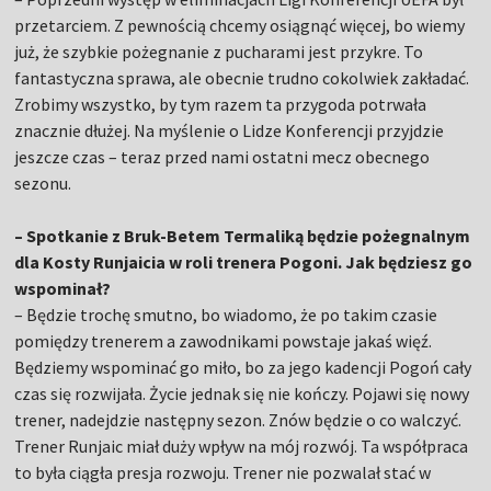
przetarciem. Z pewnością chcemy osiągnąć więcej, bo wiemy
już, że szybkie pożegnanie z pucharami jest przykre. To
fantastyczna sprawa, ale obecnie trudno cokolwiek zakładać.
Zrobimy wszystko, by tym razem ta przygoda potrwała
znacznie dłużej. Na myślenie o Lidze Konferencji przyjdzie
jeszcze czas – teraz przed nami ostatni mecz obecnego
sezonu.
– Spotkanie z Bruk-Betem Termaliką będzie pożegnalnym
dla Kosty Runjaicia w roli trenera Pogoni. Jak będziesz go
wspominał?
– Będzie trochę smutno, bo wiadomo, że po takim czasie
pomiędzy trenerem a zawodnikami powstaje jakaś więź.
Będziemy wspominać go miło, bo za jego kadencji Pogoń cały
czas się rozwijała. Życie jednak się nie kończy. Pojawi się nowy
trener, nadejdzie następny sezon. Znów będzie o co walczyć.
Trener Runjaic miał duży wpływ na mój rozwój. Ta współpraca
to była ciągła presja rozwoju. Trener nie pozwalał stać w