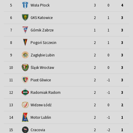
5
Wisła Płock
3
0
4
6
GKS Katowice
2
1
3
7
Górnik Zabrze
1
1
3
8
Pogoń Szczecin
2
1
3
9
Zagłębie Lubin
2
0
3
Śląsk Wrocław
10
2
0
3
11
Piast Gliwice
2
-1
3
12
Radomiak Radom
2
-1
3
13
Widzew Łódź
2
0
2
Motor Lublin
14
2
-1
1
15
Cracovia
2
-2
1