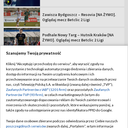
Zawisza Bydgoszcz – Resovia [NA ŻYWO].
Oglądaj mecz Betclic 2 Ligi
Podhale Nowy Targ – Hutnik Kraków [NA
ŻYWO]. Oglądaj mecz Betclic 2 Ligi
Szanujemy Twoją prywatność
Kliknij "Akceptuję i przechodzę do serwisu", aby wyrazić zgody na
korzystanie z technologii automatycznego śledzenia i zbierania danych,
TVP
dostęp do informacji na Twoim urządzeniu końcowym i ich
Abonament TVP
Regulamin TVP
przechowywanie oraz na przetwarzanie Twoich danych osobowych przez
nas, czyli Telewizję Polską S.A. w likwidacji (zwaną dalej również „TVP”),
Polityka prywatności
Sklep TVP
Zaufanych Partnerów z IAB* (1201 firm)
oraz pozostałych
Zaufanych
Partnerów TVP (93 firm)
, w celach marketingowych (w tym do
Biuro Reklamy
Moje zgody
zautomatyzowanego dopasowania reklam do Twoich zainteresowań i
mierzenia ich skuteczności) i pozostałych, które wskazujemy poniżej, a
Oferta Handlowa
Biuro reklamy
także zgody na udostępnianie przez nas identyfikatora PPID do Google.
Telegazeta ogłoszenia
Kontakt
Twoje dane osobowe zbierane podczas odwiedzania przez Ciebie naszych
Emisja w TVP
poszczególnych serwisów
zwanych dalej „Portalem”, w tym informacje