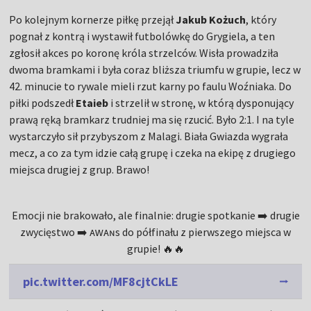
Po kolejnym kornerze piłkę przejął
Jakub Kożuch
, który
pognał z kontrą i wystawił futbolówkę do Grygiela, a ten
zgłosił akces po koronę króla strzelców. Wisła prowadziła
dwoma bramkami i była coraz bliższa triumfu w grupie, lecz w
42. minucie to rywale mieli rzut karny po faulu Woźniaka. Do
piłki podszedł
Etaieb
i strzelił w stronę, w którą dysponujący
prawą ręką bramkarz trudniej ma się rzucić. Było 2:1. I na tyle
wystarczyło sił przybyszom z Malagi. Biała Gwiazda wygrała
mecz, a co za tym idzie całą grupę i czeka na ekipę z drugiego
miejsca drugiej z grup. Brawo!
Emocji nie brakowało, ale finalnie: drugie spotkanie ➡️ drugie
zwycięstwo ➡️ ᴀᴡᴀɴs do półfinału z pierwszego miejsca w
grupie! 🔥🔥
pic.twitter.com/MF8cjtCkLE