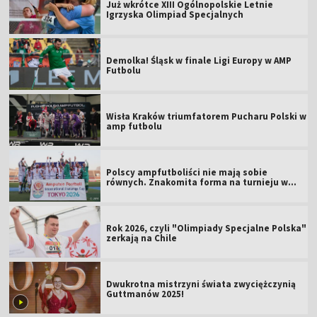
Już wkrótce XIII Ogólnopolskie Letnie
Igrzyska Olimpiad Specjalnych
Demolka! Śląsk w finale Ligi Europy w AMP
Futbolu
Wisła Kraków triumfatorem Pucharu Polski w
amp futbolu
Polscy ampfutboliści nie mają sobie
równych. Znakomita forma na turnieju w
Tokio
Rok 2026, czyli "Olimpiady Specjalne Polska"
zerkają na Chile
Dwukrotna mistrzyni świata zwyciężczynią
Guttmanów 2025!