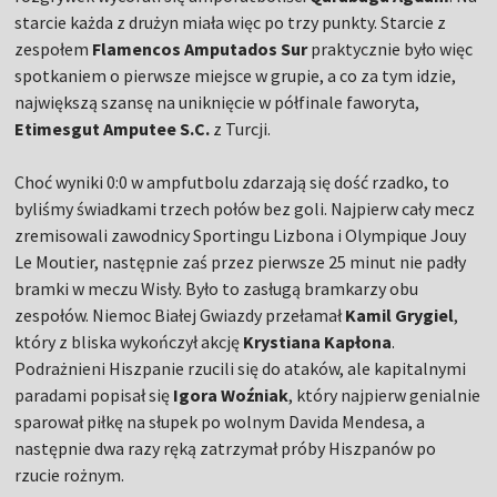
starcie każda z drużyn miała więc po trzy punkty. Starcie z
zespołem
Flamencos Amputados Sur
praktycznie było więc
spotkaniem o pierwsze miejsce w grupie, a co za tym idzie,
największą szansę na uniknięcie w półfinale faworyta,
Etimesgut Amputee S.C.
z Turcji.
Choć wyniki 0:0 w ampfutbolu zdarzają się dość rzadko, to
byliśmy świadkami trzech połów bez goli. Najpierw cały mecz
zremisowali zawodnicy Sportingu Lizbona i Olympique Jouy
Le Moutier, następnie zaś przez pierwsze 25 minut nie padły
bramki w meczu Wisły. Było to zasługą bramkarzy obu
zespołów. Niemoc Białej Gwiazdy przełamał
Kamil Grygiel
,
który z bliska wykończył akcję
Krystiana Kapłona
.
Podrażnieni Hiszpanie rzucili się do ataków, ale kapitalnymi
paradami popisał się
Igora Woźniak
, który najpierw genialnie
sparował piłkę na słupek po wolnym Davida Mendesa, a
następnie dwa razy ręką zatrzymał próby Hiszpanów po
rzucie rożnym.