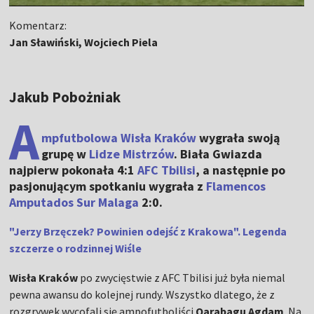
Komentarz:
Jan Sławiński, Wojciech Piela
Jakub Pobożniak
A
mpfutbolowa Wisła Kraków
wygrała swoją
grupę w
Lidze Mistrzów
. Biała Gwiazda
najpierw pokonała 4:1
AFC Tbilisi
, a następnie po
pasjonującym spotkaniu wygrała z
Flamencos
Amputados Sur Malaga
2:0.
"Jerzy Brzęczek? Powinien odejść z Krakowa". Legenda
szczerze o rodzinnej Wiśle
Wisła Kraków
po zwycięstwie z AFC Tbilisi już była niemal
pewna awansu do kolejnej rundy. Wszystko dlatego, że z
rozgrywek wycofali się ampofutboliści
Qarabagu Agdam
. Na