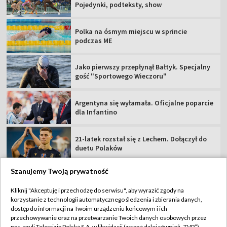
Pojedynki, podteksty, show
Polka na ósmym miejscu w sprincie
podczas ME
Jako pierwszy przepłynął Bałtyk. Specjalny
gość "Sportowego Wieczoru"
Argentyna się wyłamała. Oficjalne poparcie
dla Infantino
21-latek rozstał się z Lechem. Dołączył do
duetu Polaków
Szanujemy Twoją prywatność
Kliknij "Akceptuję i przechodzę do serwisu", aby wyrazić zgody na
korzystanie z technologii automatycznego śledzenia i zbierania danych,
TVP
dostęp do informacji na Twoim urządzeniu końcowym i ich
Abonament TVP
Regulamin TVP
przechowywanie oraz na przetwarzanie Twoich danych osobowych przez
nas, czyli Telewizję Polską S.A. w likwidacji (zwaną dalej również „TVP”),