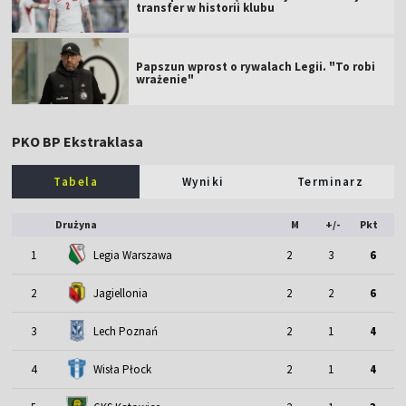
transfer w historii klubu
Papszun wprost o rywalach Legii. "To robi
wrażenie"
PKO BP Ekstraklasa
Tabela
Wyniki
Terminarz
Drużyna
M
+/-
Pkt
1
Legia Warszawa
2
3
6
2
Jagiellonia
2
2
6
3
Lech Poznań
2
1
4
4
Wisła Płock
2
1
4