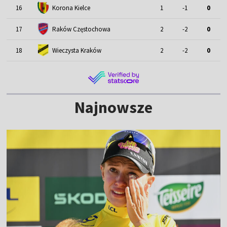
16
Korona Kielce
1
-1
0
17
Raków Częstochowa
2
-2
0
18
Wieczysta Kraków
2
-2
0
Najnowsze