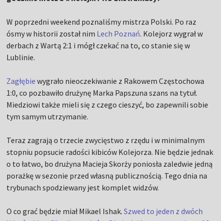
W poprzedni weekend poznaliśmy mistrza Polski. Po raz
ósmy w historii został nim
Lech Poznań
. Kolejorz wygrał w
derbach z Wartą 2:1 i mógł czekać na to, co stanie się w
Lublinie.
Zagłębie
wygrało nieoczekiwanie z Rakowem Częstochowa
1:0, co pozbawiło drużynę Marka Papszuna szans na tytuł.
Miedziowi także mieli się z czego cieszyć, bo zapewnili sobie
tym samym utrzymanie.
Teraz zagrają o trzecie zwycięstwo z rzędu i w minimalnym
stopniu popsucie radości kibiców Kolejorza. Nie będzie jednak
o to łatwo, bo drużyna Macieja Skorży poniosła zaledwie jedną
porażkę w sezonie przed własną publicznością. Tego dnia na
trybunach spodziewany jest komplet widzów.
O co grać będzie miał Mikael Ishak.
Szwed to jeden z dwóch