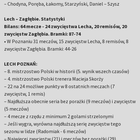
– Chodyna, Poręba, Łakomy, Starzyński, Daniel – Szysz
Lech – Zagłębie. Statystyki
Bilans: 64 mecze - 24 zwycięstwa Lecha, 20 remisów, 20
zwycięstw Zagłębia. Bramki: 87-74
• W Poznaniu 31 meczów, 15 zwycięstw Lecha, 8 remisów, 8
zwycięstw Zagłębia. Bramki: 44-26
LECH POZNAŃ:
– 8. mistrzostwo Polski w historii (5. wynik wszech czasów)
– 4. mistrzostwo Polski trenera Macieja Skorży
– 22 na 24 możliwe punkty w 8 ostatnich meczach (7
zwycięstw, 1 remis)
– Najdłuższa obecnie seria bez porażki (9 meczów) i zwycięstw
(5 meczów)
– 4 mecze z rzędu z minimum 2 golami strzelonymi
– Jeśli wygra, wyrówna najdłuższą serię zwycięstw tego
sezonu w lidze (Radomiak - 6 meczów)
– Najwięcej zwycięstw (21) i meczów bez porażki (29)