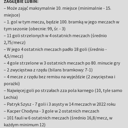
ZAGŁĘBIE LUBIN:
– Może zająć maksymalnie 10. miejsce (minimalnie - 15.
miejsce)
– 1. gol w tym meczu, będzie 100. bramką w jego meczach w
tym sezonie (obecnie: 99, śr. - 3)
– 11 goli strzelonych w 4 ostatnich meczach (średnio
2,75/mecz)
– W jego 4 ostatnich meczach padło 18 goli (średnio -
4,5/mecz)
– 4 gole strzelone w 3 ostatnich meczach po 80. minucie gry
– 2 zwycięstwa z rzędu (bilans bramkowy: 7-1)
– 4 mecze z rzędu bez remisu na wyjeździe (2 zwycięstwa i
porażki)
– Najwięcej goli po strzałach zza pola karnego (10, tyle samo
Lechia)
– Patryk Szysz - 7 goli i 3 asysty w 14 meczach w 2022 roku
– Kacper Chodyna - 3 gole w 2 ostatnich meczach
– 101 fauli w 6 ostatnich meczach (średnio 16,8/mecz, w
każdym minimum 12)