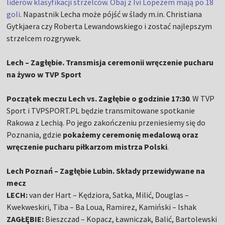
liderów klasyfikacji strzelców. Obaj z Ivi Lopezem mają po 18
goli
. Napastnik Lecha może pójść w ślady m.in. Christiana
Gytkjaera czy Roberta Lewandowskiego i zostać najlepszym
strzelcem rozgrywek.
Lech – Zagłębie. Transmisja ceremonii wręczenie pucharu
na żywo w TVP Sport
Początek meczu Lech vs. Zagłębie o godzinie 17:30
. W TVP
Sport i TVPSPORT.PL będzie transmitowane spotkanie
Rakowa z Lechią. Po jego zakończeniu przeniesiemy się do
Poznania, gdzie
pokażemy ceremonię medalową oraz
wręczenie pucharu piłkarzom mistrza Polski
.
Lech Poznań – Zagłębie Lubin. Składy przewidywane na
mecz
LECH:
van der Hart – Kędziora, Satka, Milić, Douglas –
Kwekweskiri, Tiba – Ba Loua, Ramirez, Kamiński – Ishak
ZAGŁĘBIE:
Bieszczad – Kopacz, Ławniczak, Balić, Bartolewski