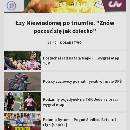
Łzy Niewiadomej po triumfie. "Znów
poczuć się jak dziecko"
19:42
|
KOLARSTWO
Posłuchał rad Rafała Majki i... wygrał etap
TdP
Polscy żużlowcy poznali rywali w finale DPŚ
Rodzinny pojedynek na TdP. Jeden z braci
wygrał etap!
Polonia Bytom – Pogoń Siedlce. Betclic 1
Liga [SKRÓT]