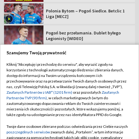
Polonia Bytom – Pogoń Siedlce. Betclic 1
Liga [MECZ]
Pogoń bez przełamania. Dublet byłego
Legionisty [WIDEO]
Szanujemy Twoją prywatność
Kliknij "Akceptuję i przechodzę do serwisu", aby wyrazić zgody na
korzystanie z technologii automatycznego śledzenia i zbierania danych,
TVP
dostęp do informacji na Twoim urządzeniu końcowym i ich
Abonament TVP
Regulamin TVP
przechowywanie oraz na przetwarzanie Twoich danych osobowych przez
nas, czyli Telewizję Polską S.A. w likwidacji (zwaną dalej również „TVP”),
Polityka prywatności
Sklep TVP
Zaufanych Partnerów z IAB* (1201 firm)
oraz pozostałych
Zaufanych
Partnerów TVP (93 firm)
, w celach marketingowych (w tym do
Biuro Reklamy
Moje zgody
zautomatyzowanego dopasowania reklam do Twoich zainteresowań i
mierzenia ich skuteczności) i pozostałych, które wskazujemy poniżej, a
Oferta Handlowa
Biuro reklamy
także zgody na udostępnianie przez nas identyfikatora PPID do Google.
Telegazeta ogłoszenia
Kontakt
Twoje dane osobowe zbierane podczas odwiedzania przez Ciebie naszych
Emisja w TVP
poszczególnych serwisów
zwanych dalej „Portalem”, w tym informacje
zapisywane za pomocą technologii takich jak: pliki cookie, sygnalizatory