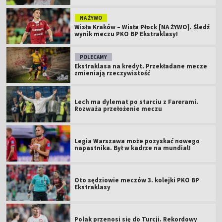
NA ŻYWO
Wisła Kraków – Wisła Płock [NA ŻYWO]. Śledź
wynik meczu PKO BP Ekstraklasy!
POLECAMY
Ekstraklasa na kredyt. Przekładane mecze
zmieniają rzeczywistość
Lech ma dylemat po starciu z Farerami.
Rozważa przełożenie meczu
Legia Warszawa może pozyskać nowego
napastnika. Był w kadrze na mundial!
Oto sędziowie meczów 3. kolejki PKO BP
Ekstraklasy
Polak przenosi się do Turcji. Rekordowy