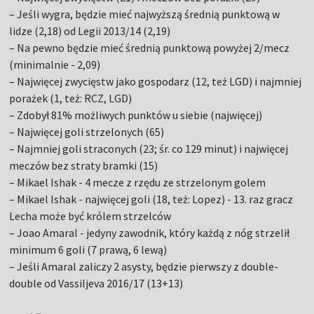
– Jeśli wygra, będzie mieć najwyższą średnią punktową w
lidze (2,18) od Legii 2013/14 (2,19)
– Na pewno będzie mieć średnią punktową powyżej 2/mecz
(minimalnie - 2,09)
– Najwięcej zwycięstw jako gospodarz (12, też LGD) i najmniej
porażek (1, też: RCZ, LGD)
– Zdobył 81% możliwych punktów u siebie (najwięcej)
– Najwięcej goli strzelonych (65)
– Najmniej goli straconych (23; śr. co 129 minut) i najwięcej
meczów bez straty bramki (15)
– Mikael Ishak - 4 mecze z rzędu ze strzelonym golem
– Mikael Ishak - najwięcej goli (18, też: Lopez) - 13. raz gracz
Lecha może być królem strzelców
– Joao Amaral - jedyny zawodnik, który każdą z nóg strzelił
minimum 6 goli (7 prawą, 6 lewą)
– Jeśli Amaral zaliczy 2 asysty, będzie pierwszy z double-
double od Vassiljeva 2016/17 (13+13)