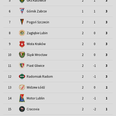
5
GKS Katowice
2
1
3
6
Górnik Zabrze
1
1
3
7
Pogoń Szczecin
2
1
3
8
Zagłębie Lubin
2
0
3
9
Wisła Kraków
2
0
3
Śląsk Wrocław
10
2
0
3
11
Piast Gliwice
2
-1
3
12
Radomiak Radom
2
-1
3
13
Widzew Łódź
2
0
2
Motor Lublin
14
2
-1
1
15
Cracovia
2
-2
1