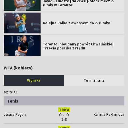
Jović – Linette [NA ŻYWO]. Śledź mecz 2.
rundy w Toronto!
Kolejna Polka z awansem do 2. rundy!
Toronto: nieudany powrót Chwalińskiej.
Trzecia porażka z rzędu
WTA (kobiety)
Wyniki
Terminarz
DZISIAJ
Tenis
TRWA
Jessica Pegula
0 - 0
Kamilla Rakhimova
(3:2)
TRWA