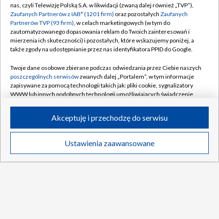
nas, czyli Telewizję Polską S.A. w likwidacji (zwaną dalej również „TVP”),
Polityka prywatności
Sklep TVP
Zaufanych Partnerów z IAB* (1201 firm)
oraz pozostałych
Zaufanych
Partnerów TVP (93 firm)
, w celach marketingowych (w tym do
Biuro Reklamy
Moje zgody
zautomatyzowanego dopasowania reklam do Twoich zainteresowań i
mierzenia ich skuteczności) i pozostałych, które wskazujemy poniżej, a
Oferta Handlowa
Biuro reklamy
także zgody na udostępnianie przez nas identyfikatora PPID do Google.
Telegazeta ogłoszenia
Kontakt
Twoje dane osobowe zbierane podczas odwiedzania przez Ciebie naszych
Emisja w TVP
poszczególnych serwisów
zwanych dalej „Portalem”, w tym informacje
zapisywane za pomocą technologii takich jak: pliki cookie, sygnalizatory
Kanały
Rada Programowa
WWW lub innych podobnych technologii umożliwiających świadczenie
dopasowanych i bezpiecznych usług, personalizację treści oraz reklam,
Ogłoszenia przetargowe
udostępnianie funkcji mediów społecznościowych oraz analizowanie
©2026 Telewizja Polska Spółka Akcyjna w likwidacji
Akceptuję i przechodzę do serwisu
ruchu w Internecie.
Akademia Telewizyjna
Informacje o nadawcy
Twoje dane osobowe zbierane podczas odwiedzania przez Ciebie
Ustawienia zaawansowane
News
Transmisje
Wideo
Więcej
poszczególnych serwisów
na Portalu, takie jak adresy IP, identyfikatory
Centrum informacji TVP
Twoich urządzeń końcowych i identyfikatory plików cookie, informacje o
Twoich wyszukiwaniach w serwisach Portalu czy historia odwiedzin będą
System NOS
przetwarzane przez TVP,
Zaufanych Partnerów z IAB
oraz pozostałych
Zaufanych Partnerów TVP
dla realizacji następujących celów i funkcji:
Zgłoś program (ROPAT)
przechowywania informacji na urządzeniu lub dostęp do nich, wyboru
DO GÓRY
Kariera w TVP
podstawowych reklam, wyboru spersonalizowanych reklam, tworzenia
profilu spersonalizowanych reklam, tworzenia profilu spersonalizowanych
Naziemna Telewizja Cyfrowa
treści, wyboru spersonalizowanych treści, pomiaru wydajności reklam,