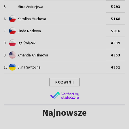
5
Mirra Andriejewa
5293
6
Karolina Muchova
5168
7
Linda Noskova
5016
8
Iga Świątek
4539
9
Amanda Anisimova
4353
10
Elina Switolina
4351
ROZWIŃ
Najnowsze