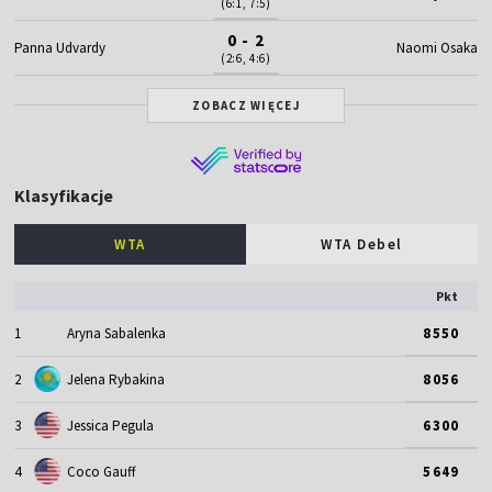
(6:1, 7:5)
0 - 2
Panna Udvardy
Naomi Osaka
(2:6, 4:6)
ZOBACZ WIĘCEJ
Klasyfikacje
WTA
WTA Debel
Pkt
1
Aryna Sabalenka
8550
2
Jelena Rybakina
8056
3
Jessica Pegula
6300
4
Coco Gauff
5649