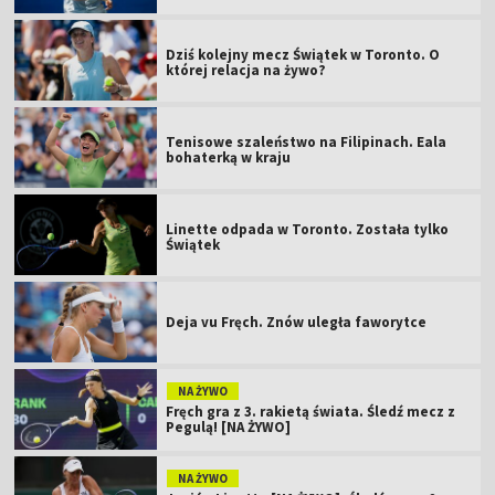
Dziś kolejny mecz Świątek w Toronto. O
której relacja na żywo?
Tenisowe szaleństwo na Filipinach. Eala
bohaterką w kraju
Linette odpada w Toronto. Została tylko
Świątek
Deja vu Fręch. Znów uległa faworytce
NA ŻYWO
Fręch gra z 3. rakietą świata. Śledź mecz z
Pegulą! [NA ŻYWO]
NA ŻYWO