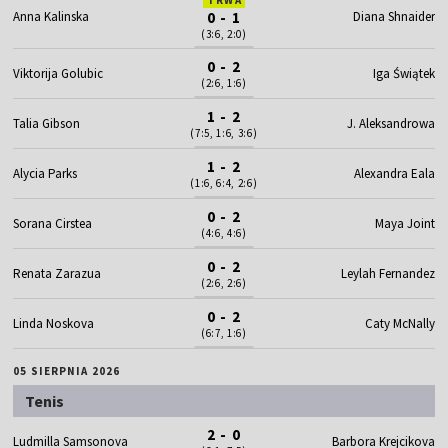
Anna Kalinska
0 - 1
Diana Shnaider
(3:6, 2:0)
0 - 2
Viktorija Golubic
Iga Świątek
(2:6, 1:6)
1 - 2
Talia Gibson
J. Aleksandrowa
(7:5, 1:6, 3:6)
1 - 2
Alycia Parks
Alexandra Eala
(1:6, 6:4, 2:6)
0 - 2
Sorana Cirstea
Maya Joint
(4:6, 4:6)
0 - 2
Renata Zarazua
Leylah Fernandez
(2:6, 2:6)
0 - 2
Linda Noskova
Caty McNally
(6:7, 1:6)
05 SIERPNIA 2026
Tenis
2 - 0
Ludmilla Samsonova
Barbora Krejcikova