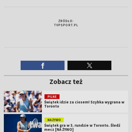
ŹRÓDŁO:
TVPSPORT.PL
Zobacz też
PILNE
Świątek idzie za ciosem! Szybka wygrana w
Toronto
NA ŻYWO
Świątek gra w 3. rundzie w Toronto. Śledź
mecz [NA ŻYWO]