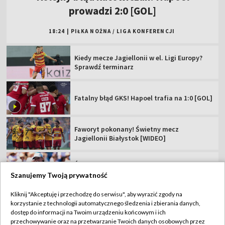
Fatalny błąd GKS! Hapoel trafia na 1:0 [GOL]
Faworyt pokonany! Świetny mecz
Jagiellonii Białystok [WIDEO]
Świątek idzie za ciosem! Szybka wygrana w
Toronto
Dziś mecz Hapoel Tel Awiw – GKS Katowice.
Sprawdź składy!
ME w skokach do wody: 10 m mężczyzn
Szanujemy Twoją prywatność
Kliknij "Akceptuję i przechodzę do serwisu", aby wyrazić zgody na
korzystanie z technologii automatycznego śledzenia i zbierania danych,
TVP
dostęp do informacji na Twoim urządzeniu końcowym i ich
Abonament TVP
Regulamin TVP
przechowywanie oraz na przetwarzanie Twoich danych osobowych przez