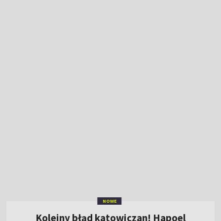
NOWE
Kolejny błąd katowiczan! Hapoel
prowadzi 2:0 [GOL]
18:24
|
PIŁKA NOŻNA
/
LIGA KONFERENCJI
Kiedy mecze Jagiellonii w el. Ligi Europy?
Sprawdź terminarz