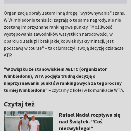
Organizację obrały zatem inną drogę "wyrównywania" szans.
W Wimbledonie tenisiści zagrają o te same nagrody, ale nie
zostaną im przyznane rankingowe punkty. "Możliwość
występowania zawodników wszystkich narodowości, w
oparciu o zasługi i brak jakiejkolwiek dyskryminacji, jest
podstawą w tourze" – tak tłumaczyli swoją decyzję działacze
ATP.
"W związku ze stanowiskiem AELTC (organizator
Wimbledonu), WTA podjęła trudną decyzję o
nieprzyznawaniu punktów rankingowych za tegoroczny
turniej Wimbledonu"
– czytamy z kolei w komunikacie WTA.
Czytaj też
Rafael Nadal rozpływa się
nad Świątek. "Coś
niezwykłego!"