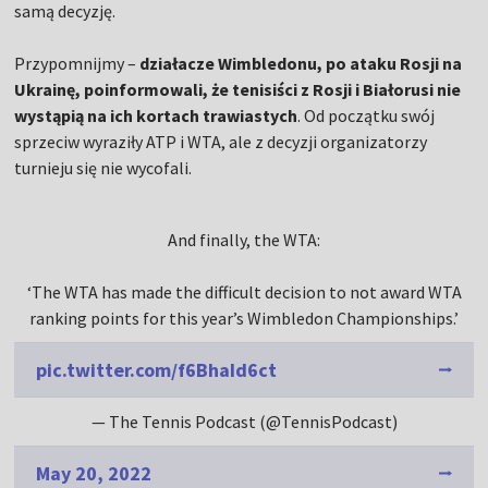
samą decyzję.
Przypomnijmy –
działacze Wimbledonu, po ataku Rosji na
Ukrainę, poinformowali, że tenisiści z Rosji i Białorusi nie
wystąpią na ich kortach trawiastych
. Od początku swój
sprzeciw wyraziły ATP i WTA, ale z decyzji organizatorzy
turnieju się nie wycofali.
And finally, the WTA:
‘The WTA has made the difficult decision to not award WTA
ranking points for this year’s Wimbledon Championships.’
pic.twitter.com/f6BhaId6ct
— The Tennis Podcast (@TennisPodcast)
May 20, 2022