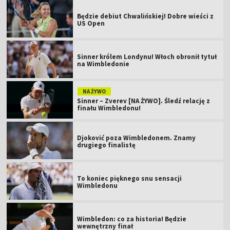
Będzie debiut Chwalińskiej! Dobre wieści z
US Open
Sinner królem Londynu! Włoch obronił tytuł
na Wimbledonie
NA ŻYWO
Sinner – Zverev [NA ŻYWO]. Śledź relację z
finału Wimbledonu!
Djoković poza Wimbledonem. Znamy
drugiego finalistę
To koniec pięknego snu sensacji
Wimbledonu
Wimbledon: co za historia! Będzie
wewnętrzny finał