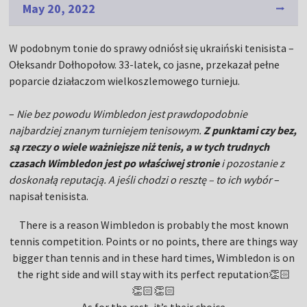
May 20, 2022
W podobnym tonie do sprawy odniósł się ukraiński tenisista –
Ołeksandr Dołhopołow. 33-latek, co jasne, przekazał pełne
poparcie działaczom wielkoszlemowego turnieju.
–
Nie bez powodu Wimbledon jest prawdopodobnie
najbardziej znanym turniejem tenisowym.
Z punktami czy bez,
są rzeczy o wiele ważniejsze niż tenis, a w tych trudnych
czasach Wimbledon jest po właściwej stronie
i pozostanie z
doskonałą reputacją. A jeśli chodzi o resztę – to ich wybór
–
napisał tenisista.
There is a reason Wimbledon is probably the most known
tennis competition. Points or no points, there are things way
bigger than tennis and in these hard times, Wimbledon is on
the right side and will stay with its perfect reputation👏🏻
👏🏻👏🏻