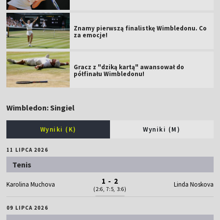
Znamy pierwszą finalistkę Wimbledonu. Co
za emocje!
Gracz z "dziką kartą" awansował do
półfinału Wimbledonu!
Wimbledon: Singiel
Wyniki (K)
Wyniki (M)
11 LIPCA 2026
Tenis
1 - 2
Karolina Muchova
Linda Noskova
(2:6, 7:5, 3:6)
09 LIPCA 2026