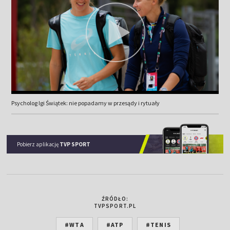
Psycholog Igi Świątek: nie popadamy w przesądy i rytuały
Pobierz aplikację
TVP SPORT
ŹRÓDŁO:
TVPSPORT.PL
#WTA
#ATP
#TENIS