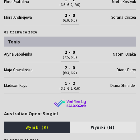
Elina Switolina
Marta Kostyuk
(3:6, 6:2, 2:6)
2 - 0
Mirra Andriejewa
Sorana Cirstea
(6:0, 6:3)
01 CZERWCA 2026
Tenis
2 - 0
Aryna Sabalenka
Naomi Osaka
(7:5, 6:3)
2 - 0
Maja Chwalińska
Diane Parry
(6:3, 6:2)
1 - 2
Madison Keys
Diana Shnaider
(3:6, 6:3, 0:6)
Australian Open: Singiel
Wyniki (K)
Wyniki (M)