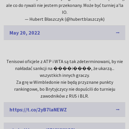
ale co do rywali nie jestem przekonany. Może być turniej a'la
IO.
— Hubert Błaszczyk (@hubertblaszczyk)
May 20, 2022
Tenisowi oficjele z ATP i WTA są tak zdeterminowani, by nie
nakładać sankcji na ����i����, że ukarzą...
wszystkich innych graczy.
Za grę w Wimbledonie nie będą przyznane punkty
rankingowe, bo Brytyjczycy nie dopuścili do turnieju
zawodników z RUS i BLR.
https://t.co/2yB7laNEWZ