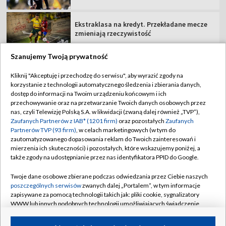
Ekstraklasa na kredyt. Przekładane mecze
zmieniają rzeczywistość
Szanujemy Twoją prywatność
Kliknij "Akceptuję i przechodzę do serwisu", aby wyrazić zgody na
korzystanie z technologii automatycznego śledzenia i zbierania danych,
TVP
dostęp do informacji na Twoim urządzeniu końcowym i ich
Abonament TVP
Regulamin TVP
przechowywanie oraz na przetwarzanie Twoich danych osobowych przez
nas, czyli Telewizję Polską S.A. w likwidacji (zwaną dalej również „TVP”),
Polityka prywatności
Sklep TVP
Zaufanych Partnerów z IAB* (1201 firm)
oraz pozostałych
Zaufanych
Partnerów TVP (93 firm)
, w celach marketingowych (w tym do
Biuro Reklamy
Moje zgody
zautomatyzowanego dopasowania reklam do Twoich zainteresowań i
mierzenia ich skuteczności) i pozostałych, które wskazujemy poniżej, a
Oferta Handlowa
Biuro reklamy
także zgody na udostępnianie przez nas identyfikatora PPID do Google.
Telegazeta ogłoszenia
Kontakt
Twoje dane osobowe zbierane podczas odwiedzania przez Ciebie naszych
Emisja w TVP
poszczególnych serwisów
zwanych dalej „Portalem”, w tym informacje
zapisywane za pomocą technologii takich jak: pliki cookie, sygnalizatory
Kanały
Rada Programowa
WWW lub innych podobnych technologii umożliwiających świadczenie
dopasowanych i bezpiecznych usług, personalizację treści oraz reklam,
Ogłoszenia przetargowe
udostępnianie funkcji mediów społecznościowych oraz analizowanie
©2026 Telewizja Polska Spółka Akcyjna w likwidacji