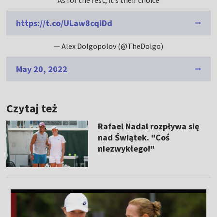
As for the rest, it’s their choice
https://t.co/ULaw8cqIDd
— Alex Dolgopolov (@TheDolgo)
May 20, 2022
Czytaj też
Rafael Nadal rozpływa się
nad Świątek. "Coś
niezwykłego!"