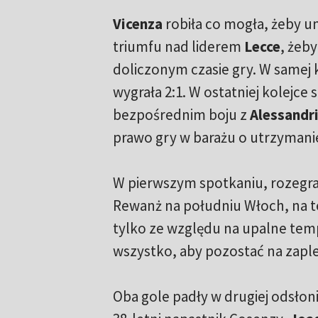
Vicenza
robiła co mogła, żeby u
triumfu nad liderem
Lecce
, żeby
doliczonym czasie gry. W samej k
wygrała 2:1. W ostatniej kolejce
bezpośrednim boju z
Alessandr
prawo gry w barażu o utrzymani
W pierwszym spotkaniu, rozegr
Rewanż na południu Włoch, na t
tylko ze względu na upalne temp
wszystko, aby pozostać na zaplecz
Oba gole padły w drugiej odsło