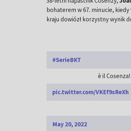
38-letni napastnik Cosenzy,
Joaq
bohaterem w 67. minucie, kiedy 
kraju dowiózł korzystny wynik d
#SerieBKT
è il Cosenza
pic.twitter.com/VKEf9sReXh
May 20, 2022