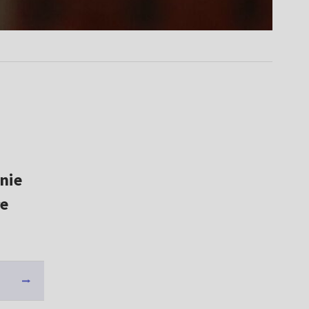
nie
łe