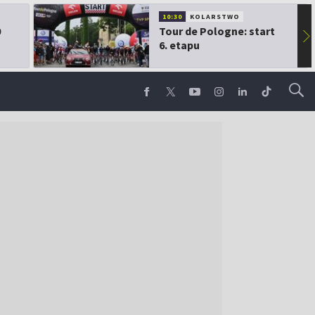
10:30
KOLARSTWO
0
Tour de Pologne: start
▶
6. etapu