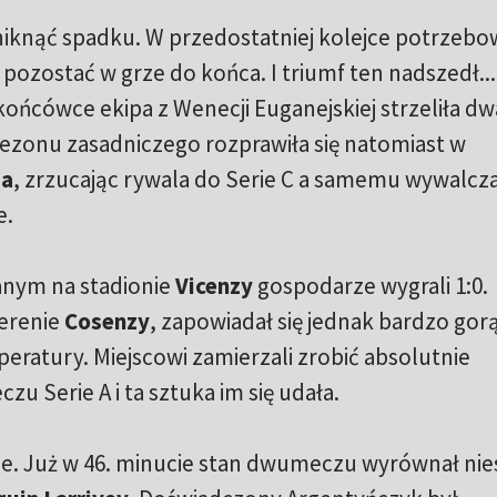
niknąć spadku. W przedostatniej kolejce potrzebo
 pozostać w grze do końca. I triumf ten nadszedł..
ońcówce ekipa z Wenecji Euganejskiej strzeliła dwa
 sezonu zasadniczego rozprawiła się natomiast w
ia
, zrzucając rywala do Serie C a samemu wywalcza
e.
anym na stadionie
Vicenzy
gospodarze wygrali 1:0.
erenie
Cosenzy
, zapowiadał się jednak bardzo gor
eratury. Miejscowi zamierzali zrobić absolutnie
u Serie A i ta sztuka im się udała.
nie. Już w 46. minucie stan dwumeczu wyrównał ni