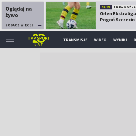
Oglądaj na
08:25
PIŁKA NOŻNA
Orlen Ekstraliga
żywo
Pogoń Szczecin
Górnik Łęczna
ZOBACZ WIĘCEJ
TRANSMISJE
WIDEO
WYNIKI
R