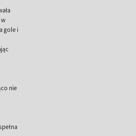
wała
. w
 gole i
jąc
ąco nie
espełna