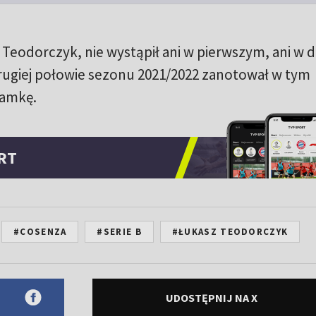
z Teodorczyk, nie wystąpił ani w pierwszym, ani w 
giej połowie sezonu 2021/2022 zanotował w tym
ramkę.
RT
#COSENZA
#SERIE B
#ŁUKASZ TEODORCZYK
UDOSTĘPNIJ NA X