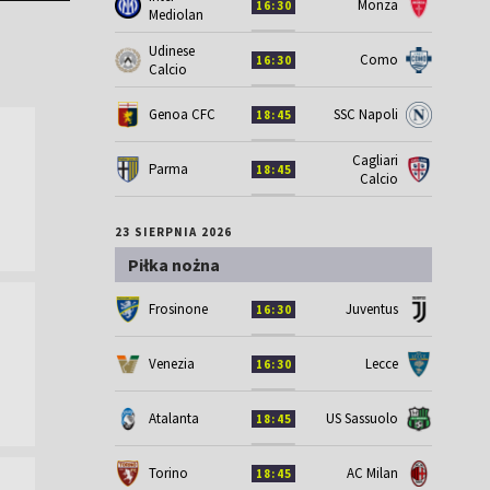
Monza
16:30
Mediolan
Udinese
Como
16:30
Calcio
Genoa CFC
SSC Napoli
18:45
Cagliari
Parma
18:45
Calcio
23 SIERPNIA 2026
Piłka nożna
Frosinone
Juventus
16:30
Venezia
Lecce
16:30
Atalanta
US Sassuolo
18:45
Torino
AC Milan
18:45