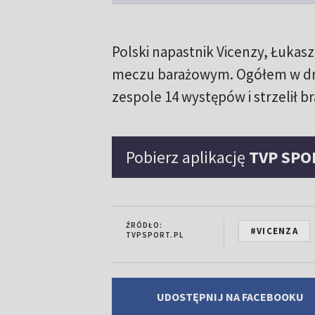
Polski napastnik Vicenzy, Łukas
meczu barażowym. Ogółem w dru
zespole 14 występów i strzelił b
Pobierz aplikację
TVP SPO
ŹRÓDŁO:
#VICENZA
TVPSPORT.PL
UDOSTĘPNIJ NA FACEBOOKU