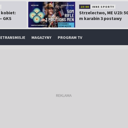
10:00
INNE SPORTY
 kobiet:
Strzelectwo, ME U23: 5
 – GKS
m karabin 3 postawy
mężczyzn
ETRANSMISJE
MAGAZYNY
PROGRAM TV