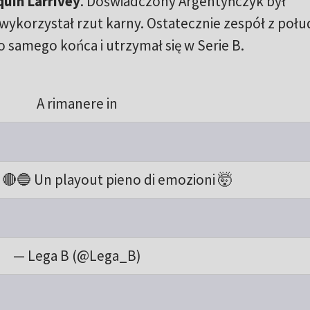
uin Larrivey
. Doświadczony Argentyńczyk był
wykorzystał rzut karny. Ostatecznie zespół z połu
o samego końca i utrzymał się w Serie B.
A rimanere in
! 🔴🔵 Un playout pieno di emozioni 🤯
— Lega B (@Lega_B)