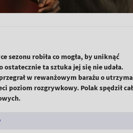
ce sezonu robiła co mogła, by uniknąć
o ostatecznie ta sztuka jej się nie udała.
przegrał w rewanżowym barażu o utrzyma
zeci poziom rozgrywkowy. Polak spędził ca
owych.
y