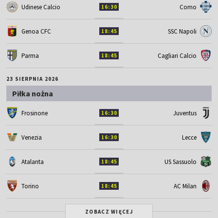
Udinese Calcio
Como
16:30
Genoa CFC
SSC Napoli
18:45
Parma
Cagliari Calcio
18:45
23 SIERPNIA 2026
Piłka nożna
Frosinone
Juventus
16:30
Venezia
Lecce
16:30
Atalanta
US Sassuolo
18:45
Torino
AC Milan
18:45
ZOBACZ WIĘCEJ