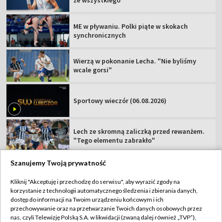
ME w pływaniu. Polki piąte w skokach
synchronicznych
Wierzą w pokonanie Lecha. "Nie byliśmy
wcale gorsi"
Sportowy wieczór (06.08.2026)
Lech ze skromną zaliczką przed rewanżem.
"Tego elementu zabrakło"
Szanujemy Twoją prywatność
Kliknij "Akceptuję i przechodzę do serwisu", aby wyrazić zgody na
korzystanie z technologii automatycznego śledzenia i zbierania danych,
TVP
dostęp do informacji na Twoim urządzeniu końcowym i ich
Abonament TVP
Regulamin TVP
przechowywanie oraz na przetwarzanie Twoich danych osobowych przez
nas, czyli Telewizję Polską S.A. w likwidacji (zwaną dalej również „TVP”),