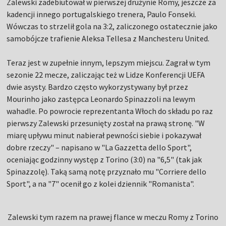
Zalewski zadebiutował w pierwszej drużynie Romy, jeszcze za
kadencji innego portugalskiego trenera, Paulo Fonseki.
Wówczas to strzelił gola na 3:2, zaliczonego ostatecznie jako
samobójcze trafienie Aleksa Tellesa z Manchesteru United.
Teraz jest w zupełnie innym, lepszym miejscu. Zagrał w tym
sezonie 22 mecze, zaliczając też w Lidze Konferencji UEFA
dwie asysty. Bardzo często wykorzystywany był przez
Mourinho jako zastępca Leonardo Spinazzoli na lewym
wahadle. Po powrocie reprezentanta Włoch do składu po raz
pierwszy Zalewski przesunięty został na prawą stronę. "W
miarę upływu minut nabierał pewności siebie i pokazywał
dobre rzeczy" – napisano w "La Gazzetta dello Sport",
oceniając godzinny występ z Torino (3:0) na "6,5" (tak jak
Spinazzolę). Taką samą notę przyznało mu "Corriere dello
Sport", a na "7" ocenił go z kolei dziennik "Romanista".
Zalewski tym razem na prawej flance w meczu Romy z Torino