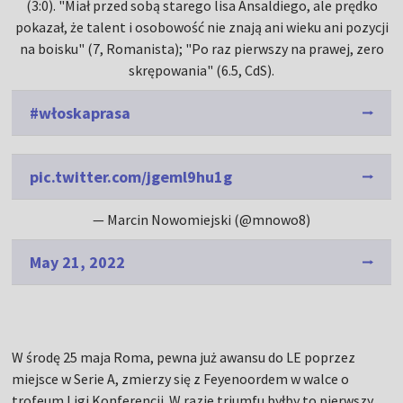
(3:0). "Miał przed sobą starego lisa Ansaldiego, ale prędko
pokazał, że talent i osobowość nie znają ani wieku ani pozycji
na boisku" (7, Romanista); "Po raz pierwszy na prawej, zero
skrępowania" (6.5, CdS).
#włoskaprasa
pic.twitter.com/jgeml9hu1g
— Marcin Nowomiejski (@mnowo8)
May 21, 2022
W środę 25 maja Roma, pewna już awansu do LE poprzez
miejsce w Serie A, zmierzy się z Feyenoordem w walce o
trofeum Ligi Konferencji. W razie triumfu byłby to pierwszy