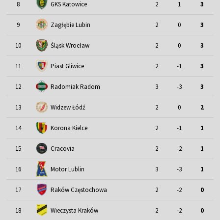
8
GKS Katowice
2
1
3
9
Zagłębie Lubin
2
0
3
Śląsk Wrocław
10
2
0
3
11
Piast Gliwice
2
-1
3
12
Radomiak Radom
3
-3
3
13
Widzew Łódź
2
0
2
14
Korona Kielce
2
-1
1
15
Cracovia
2
-2
1
Motor Lublin
16
3
-3
1
17
Raków Częstochowa
2
-2
0
18
Wieczysta Kraków
2
-2
0