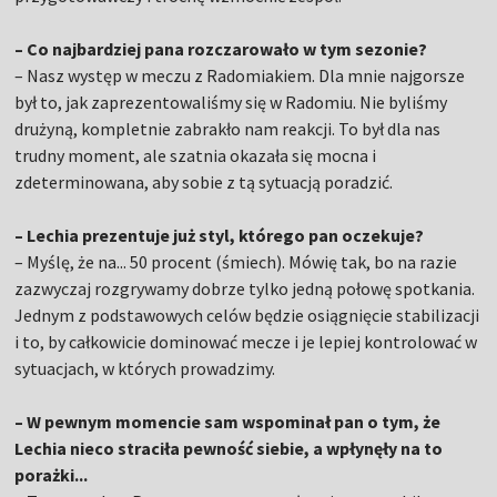
– Co najbardziej pana rozczarowało w tym sezonie?
– Nasz występ w meczu z Radomiakiem. Dla mnie najgorsze
był to, jak zaprezentowaliśmy się w Radomiu. Nie byliśmy
drużyną, kompletnie zabrakło nam reakcji. To był dla nas
trudny moment, ale szatnia okazała się mocna i
zdeterminowana, aby sobie z tą sytuacją poradzić.
– Lechia prezentuje już styl, którego pan oczekuje?
– Myślę, że na... 50 procent (śmiech). Mówię tak, bo na razie
zazwyczaj rozgrywamy dobrze tylko jedną połowę spotkania.
Jednym z podstawowych celów będzie osiągnięcie stabilizacji
i to, by całkowicie dominować mecze i je lepiej kontrolować w
sytuacjach, w których prowadzimy.
– W pewnym momencie sam wspominał pan o tym, że
Lechia nieco straciła pewność siebie, a wpłynęły na to
porażki...