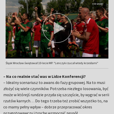
Śląsk Wrocław świętował 10-lecie MP. "Lenczyk rzucał wtedy krzesłami"
– Na co realnie stać was w Lidze Konferencji?
– Idealny scenariusz to awans do fazy grupowej. Na to musi
złożyć się wiele czynników. Potrzeba niezłego losowania, być
może w którejś rundzie przyda się szczęście, by wygrać w serii
rzutów karnych… Do tego trzeba też zrobić wszystko to, na
co mamy pełny wpływ – dobrze przepracować okres
przygotowawczy i trochę wzmocnić zespół.