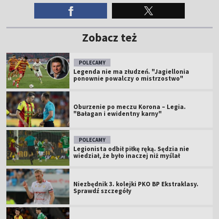
Zobacz też
POLECAMY
Legenda nie ma złudzeń. "Jagiellonia
ponownie powalczy o mistrzostwo"
Oburzenie po meczu Korona – Legia.
"Bałagan i ewidentny karny"
POLECAMY
Legionista odbił piłkę ręką. Sędzia nie
wiedział, że było inaczej niż myślał
Niezbędnik 3. kolejki PKO BP Ekstraklasy.
Sprawdź szczegóły