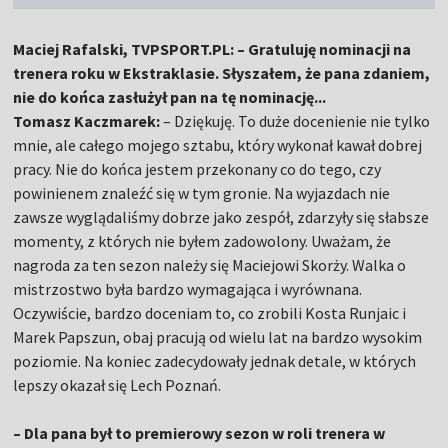
Maciej Rafalski, TVPSPORT.PL: – Gratuluję nominacji na
trenera roku w Ekstraklasie. Słyszałem, że pana zdaniem,
nie do końca zasłużył pan na tę nominację...
Tomasz Kaczmarek:
– Dziękuję. To duże docenienie nie tylko
mnie, ale całego mojego sztabu, który wykonał kawał dobrej
pracy. Nie do końca jestem przekonany co do tego, czy
powinienem znaleźć się w tym gronie. Na wyjazdach nie
zawsze wyglądaliśmy dobrze jako zespół, zdarzyły się słabsze
momenty, z których nie byłem zadowolony. Uważam, że
nagroda za ten sezon należy się Maciejowi Skorży. Walka o
mistrzostwo była bardzo wymagająca i wyrównana.
Oczywiście, bardzo doceniam to, co zrobili Kosta Runjaic i
Marek Papszun, obaj pracują od wielu lat na bardzo wysokim
poziomie. Na koniec zadecydowały jednak detale, w których
lepszy okazał się Lech Poznań.
– Dla pana był to premierowy sezon w roli trenera w