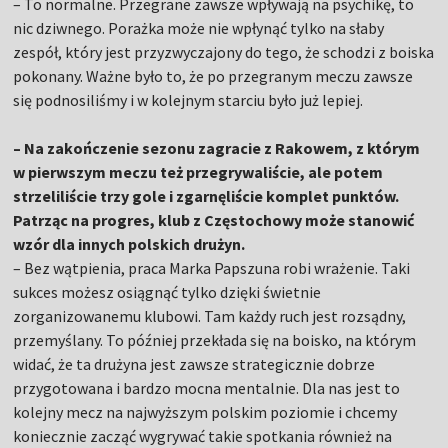
– To normalne. Przegrane zawsze wpływają na psychikę, to
nic dziwnego. Porażka może nie wpłynąć tylko na słaby
zespół, który jest przyzwyczajony do tego, że schodzi z boiska
pokonany. Ważne było to, że po przegranym meczu zawsze
się podnosiliśmy i w kolejnym starciu było już lepiej.
– Na zakończenie sezonu zagracie z Rakowem, z którym
w pierwszym meczu też przegrywaliście, ale potem
strzeliliście trzy gole i zgarnęliście komplet punktów.
Patrząc na progres, klub z Częstochowy może stanowić
wzór dla innych polskich drużyn.
– Bez wątpienia, praca Marka Papszuna robi wrażenie. Taki
sukces możesz osiągnąć tylko dzięki świetnie
zorganizowanemu klubowi. Tam każdy ruch jest rozsądny,
przemyślany. To później przekłada się na boisko, na którym
widać, że ta drużyna jest zawsze strategicznie dobrze
przygotowana i bardzo mocna mentalnie. Dla nas jest to
kolejny mecz na najwyższym polskim poziomie i chcemy
koniecznie zacząć wygrywać takie spotkania również na