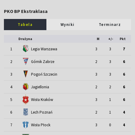
PKO BP Ekstraklasa
Tabela
Wyniki
Terminarz
Drużyna
M
+/-
Pkt
1
Legia Warszawa
3
3
7
2
Górnik Zabrze
2
3
6
3
Pogoń Szczecin
3
3
6
4
Jagiellonia
2
2
6
5
Wisła Kraków
3
1
6
6
Lech Poznań
2
1
4
7
Wisła Płock
3
0
4