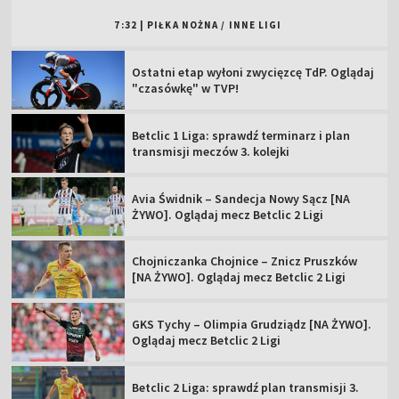
7:32
|
PIŁKA NOŻNA
/
INNE LIGI
Ostatni etap wyłoni zwycięzcę TdP. Oglądaj
"czasówkę" w TVP!
Betclic 1 Liga: sprawdź terminarz i plan
transmisji meczów 3. kolejki
Avia Świdnik – Sandecja Nowy Sącz [NA
ŻYWO]. Oglądaj mecz Betclic 2 Ligi
Chojniczanka Chojnice – Znicz Pruszków
[NA ŻYWO]. Oglądaj mecz Betclic 2 Ligi
GKS Tychy – Olimpia Grudziądz [NA ŻYWO].
Oglądaj mecz Betclic 2 Ligi
Betclic 2 Liga: sprawdź plan transmisji 3.