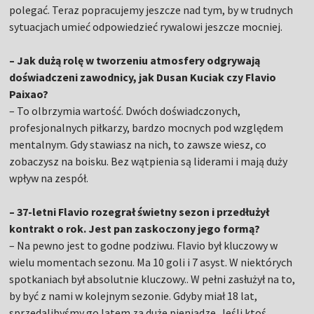
polegać. Teraz popracujemy jeszcze nad tym, by w trudnych
sytuacjach umieć odpowiedzieć rywalowi jeszcze mocniej.
– Jak dużą rolę w tworzeniu atmosfery odgrywają
doświadczeni zawodnicy, jak Dusan Kuciak czy Flavio
Paixao?
– To olbrzymia wartość. Dwóch doświadczonych,
profesjonalnych piłkarzy, bardzo mocnych pod względem
mentalnym. Gdy stawiasz na nich, to zawsze wiesz, co
zobaczysz na boisku. Bez wątpienia są liderami i mają duży
wpływ na zespół.
– 37-letni Flavio rozegrał świetny sezon i przedłużył
kontrakt o rok. Jest pan zaskoczony jego formą?
– Na pewno jest to godne podziwu. Flavio był kluczowy w
wielu momentach sezonu. Ma 10 goli i 7 asyst. W niektórych
spotkaniach był absolutnie kluczowy.. W pełni zasłużył na to,
by być z nami w kolejnym sezonie. Gdyby miał 18 lat,
sprzedalibyśmy go latem za duże pieniądze. Jeśli ktoś