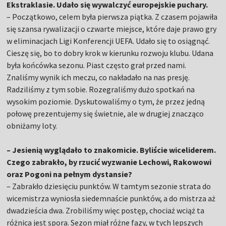
Ekstraklasie. Udało się wywalczyć europejskie puchary.
– Początkowo, celem była pierwsza piątka. Z czasem pojawiła
się szansa rywalizacji o czwarte miejsce, które daje prawo gry
w eliminacjach Ligi Konferencji UEFA. Udało się to osiągnąć.
Cieszę się, bo to dobry krok w kierunku rozwoju klubu. Udana
była końcówka sezonu. Piast często grał przed nami.
Znaliśmy wynik ich meczu, co nakładało na nas presję.
Radziliśmy z tym sobie. Rozegraliśmy dużo spotkań na
wysokim poziomie. Dyskutowaliśmy o tym, że przez jedną
połowę prezentujemy się świetnie, ale w drugiej znacząco
obniżamy loty.
– Jesienią wyglądało to znakomicie. Byliście wiceliderem.
Czego zabrakło, by rzucić wyzwanie Lechowi, Rakowowi
oraz Pogoni na pełnym dystansie?
– Zabrakło dziesięciu punktów. W tamtym sezonie strata do
wicemistrza wyniosła siedemnaście punktów, a do mistrza aż
dwadzieścia dwa. Zrobiliśmy więc postęp, chociaż wciąż ta
różnica jest spora. Sezon miał różne fazy, w tych lepszych