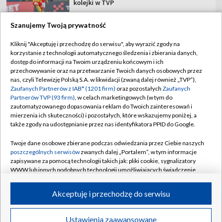
kolejki w TVP
Szanujemy Twoją prywatność
Kliknij "Akceptuję i przechodzę do serwisu", aby wyrazić zgody na
korzystanie z technologii automatycznego śledzenia i zbierania danych,
TVP
dostęp do informacji na Twoim urządzeniu końcowym i ich
Abonament TVP
Regulamin TVP
przechowywanie oraz na przetwarzanie Twoich danych osobowych przez
nas, czyli Telewizję Polską S.A. w likwidacji (zwaną dalej również „TVP”),
Polityka prywatności
Sklep TVP
Zaufanych Partnerów z IAB* (1201 firm)
oraz pozostałych
Zaufanych
Partnerów TVP (93 firm)
, w celach marketingowych (w tym do
Biuro Reklamy
Moje zgody
zautomatyzowanego dopasowania reklam do Twoich zainteresowań i
mierzenia ich skuteczności) i pozostałych, które wskazujemy poniżej, a
Oferta Handlowa
Biuro reklamy
także zgody na udostępnianie przez nas identyfikatora PPID do Google.
Telegazeta ogłoszenia
Kontakt
Twoje dane osobowe zbierane podczas odwiedzania przez Ciebie naszych
Emisja w TVP
poszczególnych serwisów
zwanych dalej „Portalem”, w tym informacje
zapisywane za pomocą technologii takich jak: pliki cookie, sygnalizatory
Kanały
Rada Programowa
WWW lub innych podobnych technologii umożliwiających świadczenie
dopasowanych i bezpiecznych usług, personalizację treści oraz reklam,
Ogłoszenia przetargowe
udostępnianie funkcji mediów społecznościowych oraz analizowanie
©2026 Telewizja Polska Spółka Akcyjna w likwidacji
Akceptuję i przechodzę do serwisu
ruchu w Internecie.
Akademia Telewizyjna
Informacje o nadawcy
Twoje dane osobowe zbierane podczas odwiedzania przez Ciebie
Ustawienia zaawansowane