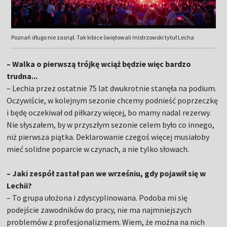
Poznań długo nie zasnął. Tak kibice świętowali mistrzowski tytuł Lecha
– Walka o pierwszą trójkę wciąż będzie więc bardzo
trudna...
– Lechia przez ostatnie 75 lat dwukrotnie stanęła na podium.
Oczywiście, w kolejnym sezonie chcemy podnieść poprzeczkę
i będę oczekiwał od piłkarzy więcej, bo mamy nadal rezerwy.
Nie słyszałem, by w przyszłym sezonie celem było co innego,
niż pierwsza piątka. Deklarowanie czegoś więcej musiałoby
mieć solidne poparcie w czynach, a nie tylko słowach.
– Jaki zespół zastał pan we wrześniu, gdy pojawił się w
Lechii?
– To grupa ułożona i zdyscyplinowana. Podoba mi się
podejście zawodników do pracy, nie ma najmniejszych
problemów z profesjonalizmem. Wiem, że można na nich