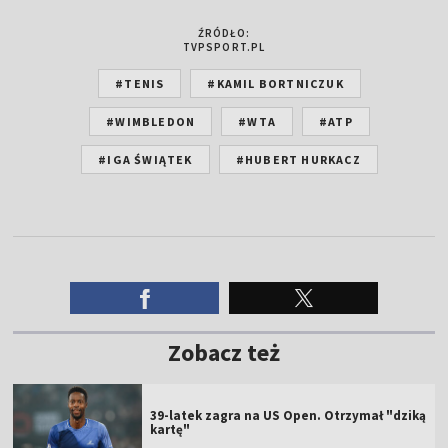
ŹRÓDŁO:
TVPSPORT.PL
#TENIS
#KAMIL BORTNICZUK
#WIMBLEDON
#WTA
#ATP
#IGA ŚWIĄTEK
#HUBERT HURKACZ
Zobacz też
39-latek zagra na US Open. Otrzymał "dziką
kartę"