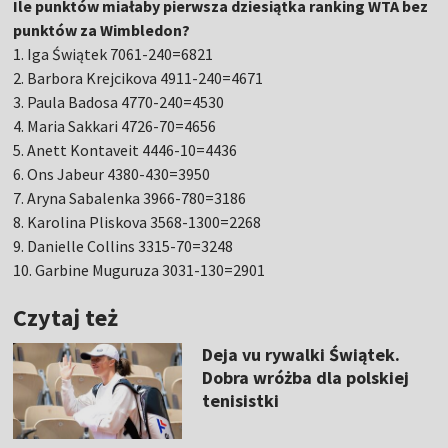
Ile punktów miałaby pierwsza dziesiątka ranking WTA bez
punktów za Wimbledon?
1. Iga Świątek 7061-240=6821
2. Barbora Krejcikova 4911-240=4671
3. Paula Badosa 4770-240=4530
4. Maria Sakkari 4726-70=4656
5. Anett Kontaveit 4446-10=4436
6. Ons Jabeur 4380-430=3950
7. Aryna Sabalenka 3966-780=3186
8. Karolina Pliskova 3568-1300=2268
9. Danielle Collins 3315-70=3248
10. Garbine Muguruza 3031-130=2901
Czytaj też
Deja vu rywalki Świątek.
Dobra wróżba dla polskiej
tenisistki