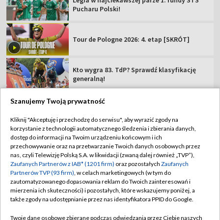
Legia w najciekawszej parze 1. rundy STS
Pucharu Polski!
Tour de Pologne 2026: 4. etap [SKRÓT]
Kto wygra 83. TdP? Sprawdź klasyfikację
generalną!
Szanujemy Twoją prywatność
Kliknij "Akceptuję i przechodzę do serwisu", aby wyrazić zgody na
korzystanie z technologii automatycznego śledzenia i zbierania danych,
TVP
dostęp do informacji na Twoim urządzeniu końcowym i ich
Abonament TVP
Regulamin TVP
przechowywanie oraz na przetwarzanie Twoich danych osobowych przez
nas, czyli Telewizję Polską S.A. w likwidacji (zwaną dalej również „TVP”),
Polityka prywatności
Sklep TVP
Zaufanych Partnerów z IAB* (1201 firm)
oraz pozostałych
Zaufanych
Partnerów TVP (93 firm)
, w celach marketingowych (w tym do
Biuro Reklamy
Moje zgody
zautomatyzowanego dopasowania reklam do Twoich zainteresowań i
mierzenia ich skuteczności) i pozostałych, które wskazujemy poniżej, a
Oferta Handlowa
Biuro reklamy
także zgody na udostępnianie przez nas identyfikatora PPID do Google.
Telegazeta ogłoszenia
Kontakt
Twoje dane osobowe zbierane podczas odwiedzania przez Ciebie naszych