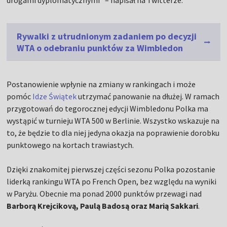
drogami dyplomatycznymi" – napisał na Twitterze.
Rywalki z utrudnionym zadaniem po decyzji
WTA o odebraniu punktów za Wimbledon
Postanowienie wpłynie na zmiany w rankingach i może
pomóc
Idze Świątek
utrzymać panowanie na dłużej. W ramach
przygotowań do tegorocznej edycji Wimbledonu Polka ma
wystąpić w turnieju WTA 500 w Berlinie. Wszystko wskazuje na
to, że będzie to dla niej jedyna okazja na poprawienie dorobku
punktowego na kortach trawiastych.
Dzięki znakomitej pierwszej części sezonu Polka pozostanie
liderką rankingu WTA po French Open, bez względu na wyniki
w Paryżu. Obecnie ma ponad 2000 punktów przewagi nad
Barborą Krejcikovą, Paulą Badosą oraz Marią Sakkari
.