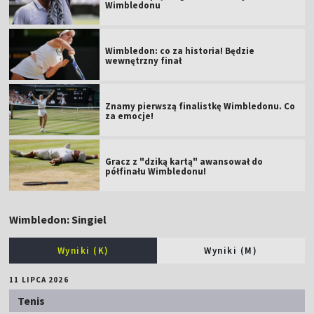
Wimbledonu
Wimbledon: co za historia! Będzie
wewnętrzny finał
Znamy pierwszą finalistkę Wimbledonu. Co
za emocje!
Gracz z "dziką kartą" awansował do
półfinału Wimbledonu!
Wimbledon: Singiel
Wyniki (K)
Wyniki (M)
11 LIPCA 2026
Tenis