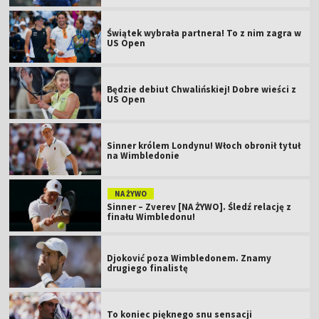
Świątek wybrała partnera! To z nim zagra w
US Open
Będzie debiut Chwalińskiej! Dobre wieści z
US Open
Sinner królem Londynu! Włoch obronił tytuł
na Wimbledonie
NA ŻYWO
Sinner – Zverev [NA ŻYWO]. Śledź relację z
finału Wimbledonu!
Djoković poza Wimbledonem. Znamy
drugiego finalistę
To koniec pięknego snu sensacji