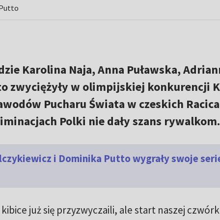
 Putto
dzie Karolina Naja, Anna Puławska, Adrian
to zwyciężyły w olimpijskiej konkurencji 
awodów Pucharu Świata w czeskich Racica
liminacjach Polki nie dały szans rywalkom.
lczykiewicz i Dominika Putto wygrały swoje seri
bice już się przyzwyczaili, ale start naszej czwórk