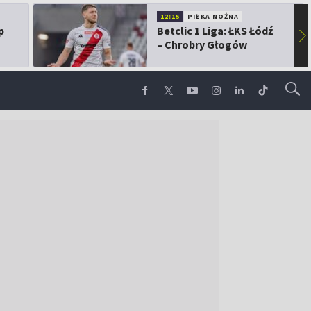
12:15
PIŁKA NOŻNA
p
Betclic 1 Liga: ŁKS Łódź
▶
– Chrobry Głogów