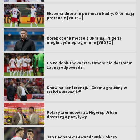
Eksperci dobitnie po meczu kadry. O to mają
pretensje [WIDEO]
Borek ocenił mecze z Ukrainą i Nigerią:
mogło być nieprzyjemnie [WIDEO]
Co za debiut w kadrze. Urban: nie dostałem
żadnej odpowiedzi
Show na konferencji. "Czemu graliśmy w
trakcie wakacji?"
Polacy zremisowali z Nigerią. Urban
dostrzega pozytywy
Jan Bednarek: Lewandowski? Skoro