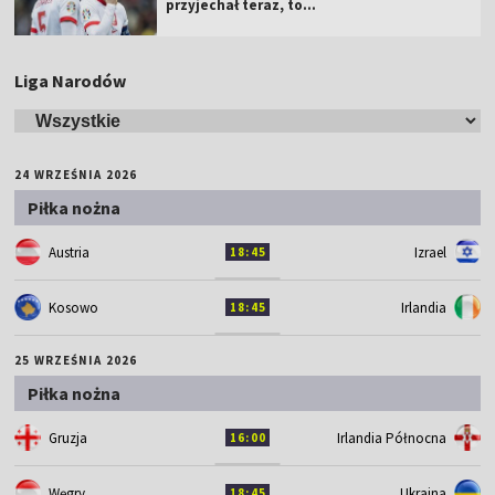
przyjechał teraz, to…
Liga Narodów
24 WRZEŚNIA 2026
Piłka nożna
Austria
Izrael
18:45
Kosowo
Irlandia
18:45
25 WRZEŚNIA 2026
Piłka nożna
Gruzja
Irlandia Północna
16:00
Węgry
Ukraina
18:45