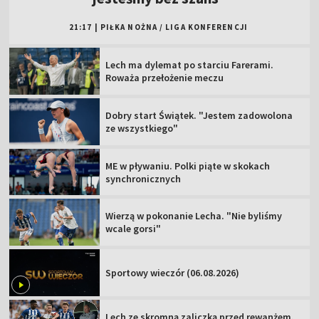
21:17
|
PIŁKA NOŻNA
/
LIGA KONFERENCJI
Lech ma dylemat po starciu Farerami.
Roważa przełożenie meczu
Dobry start Świątek. "Jestem zadowolona
ze wszystkiego"
ME w pływaniu. Polki piąte w skokach
synchronicznych
Wierzą w pokonanie Lecha. "Nie byliśmy
wcale gorsi"
Sportowy wieczór (06.08.2026)
Lech ze skromną zaliczką przed rewanżem.