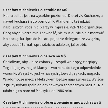
Czesław Michniewicz o sztabie na MŚ
Kadra od lat jest na wysokim poziomie. Dietetyk. Kucharze, a
nawet kucharz i jego pomocnik. Planujemy też udział
najbliższych, rodzin piłkarzy w imprezie. PZPN to organizuje.
Chcę aby piłkarze mieli pewność, nie musieli się o nic martwić.
Na początku lipca do Kataru pojedzie delegacja ze związku,
aby zbadać temat, sprawdzić co udało się już zrobić.
Czesław Michniewicz o celach na MŚ
Chciałbym, aby kibice zobaczyli zespół walczący, cierpiący.
Tego będę wymagał. Mamy stworzone do tego odpowiednie
warunki. Wszystko jest w naszych głowach, rękach, nogach.
Wiadomo, że mecz z Meksykiem będzie najważniejszy. Wyjście
z grupy byłoby spełnieniem pewnych społecznych nadziei. Nie
udało się to nam od Meksyku, od 1986 roku.
Czesław Michniewicz o obserwowaniu grupowych rywali
Nie oglądam ligi argentyńskiej, oglądam występy