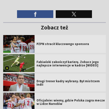
Zobacz też
PZPN stracił kluczowego sponsora
Fabiański zakończył karierę. Zobacz jego
najlepsze interwencje w kadrze [WIDEO]
Drugi trener kadry wybrany. Był mistrzem
Indii
Oficjalnie: wiemy, gdzie Polska zagra mecze
w Lidze Narodów