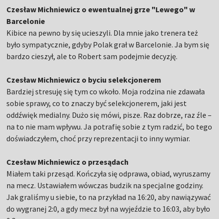
Czesław Michniewicz o ewentualnej grze "Lewego" w
Barcelonie
Kibice na pewno by się ucieszyli. Dla mnie jako trenera też
było sympatycznie, gdyby Polak grał w Barcelonie. Ja bym się
bardzo cieszył, ale to Robert sam podejmie decyzję.
Czesław Michniewicz o byciu selekcjonerem
Bardziej stresuję się tym co wkoło. Moja rodzina nie zdawała
sobie sprawy, co to znaczy być selekcjonerem, jaki jest
oddźwięk medialny. Dużo się mówi, pisze. Raz dobrze, raz źle –
na to nie mam wpływu. Ja potrafię sobie z tym radzić, bo tego
doświadczyłem, choć przy reprezentacji to inny wymiar.
Czesław Michniewicz o przesądach
Miałem taki przesąd. Kończyła się odprawa, obiad, wyruszamy
na mecz. Ustawiałem wówczas budzik na specjalne godziny.
Jak graliśmy u siebie, to na przykład na 16:20, aby nawiązywać
do wygranej 2:0, a gdy mecz był na wyjeździe to 16:03, aby było