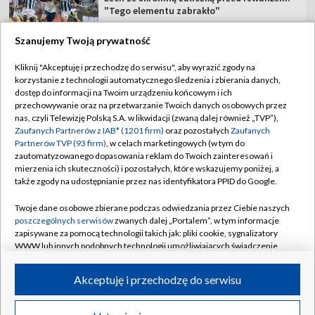
"Tego elementu zabrakło"
Szanujemy Twoją prywatność
Kliknij "Akceptuję i przechodzę do serwisu", aby wyrazić zgody na
korzystanie z technologii automatycznego śledzenia i zbierania danych,
TVP
dostęp do informacji na Twoim urządzeniu końcowym i ich
przechowywanie oraz na przetwarzanie Twoich danych osobowych przez
Abonament TVP
Regulamin TVP
nas, czyli Telewizję Polską S.A. w likwidacji (zwaną dalej również „TVP”),
Polityka prywatności
Sklep TVP
Zaufanych Partnerów z IAB* (1201 firm)
oraz pozostałych
Zaufanych
Partnerów TVP (93 firm)
, w celach marketingowych (w tym do
Biuro Reklamy
Moje zgody
zautomatyzowanego dopasowania reklam do Twoich zainteresowań i
mierzenia ich skuteczności) i pozostałych, które wskazujemy poniżej, a
Oferta Handlowa
Biuro reklamy
także zgody na udostępnianie przez nas identyfikatora PPID do Google.
Telegazeta ogłoszenia
Kontakt
Twoje dane osobowe zbierane podczas odwiedzania przez Ciebie naszych
Emisja w TVP
poszczególnych serwisów
zwanych dalej „Portalem”, w tym informacje
zapisywane za pomocą technologii takich jak: pliki cookie, sygnalizatory
Kanały
Rada Programowa
WWW lub innych podobnych technologii umożliwiających świadczenie
dopasowanych i bezpiecznych usług, personalizację treści oraz reklam,
Ogłoszenia przetargowe
udostępnianie funkcji mediów społecznościowych oraz analizowanie
©2026 Telewizja Polska Spółka Akcyjna w likwidacji
Akceptuję i przechodzę do serwisu
ruchu w Internecie.
Akademia Telewizyjna
Informacje o nadawcy
Twoje dane osobowe zbierane podczas odwiedzania przez Ciebie