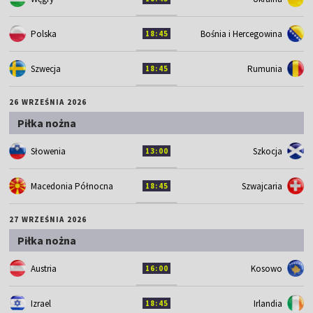
Polska
Bośnia i Hercegowina
18:45
Szwecja
Rumunia
18:45
26 WRZEŚNIA 2026
Piłka nożna
Słowenia
Szkocja
13:00
Macedonia Północna
Szwajcaria
18:45
27 WRZEŚNIA 2026
Piłka nożna
Austria
Kosowo
16:00
Izrael
Irlandia
18:45