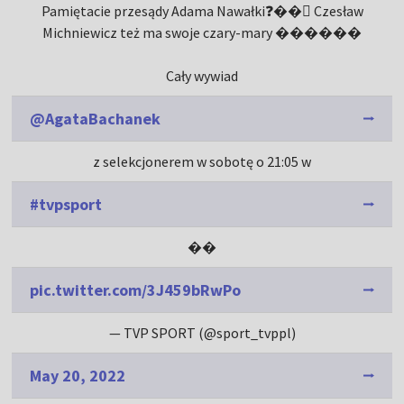
Pamiętacie przesądy Adama Nawałki❓��‍♂ Czesław
Michniewicz też ma swoje czary-mary ������
Cały wywiad
@AgataBachanek
z selekcjonerem w sobotę o 21:05 w
#tvpsport
��
pic.twitter.com/3J459bRwPo
— TVP SPORT (@sport_tvppl)
May 20, 2022