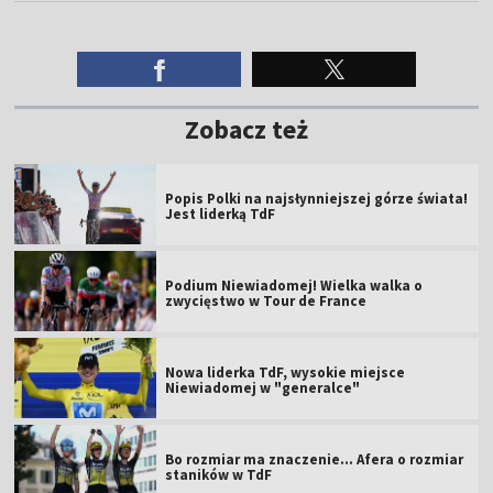
Zobacz też
Popis Polki na najsłynniejszej górze świata!
Jest liderką TdF
Podium Niewiadomej! Wielka walka o
zwycięstwo w Tour de France
Nowa liderka TdF, wysokie miejsce
Niewiadomej w "generalce"
Bo rozmiar ma znaczenie... Afera o rozmiar
staników w TdF