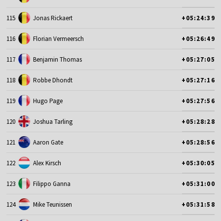
115
Jonas Rickaert
+05:24:39
116
Florian Vermeersch
+05:26:49
117
Benjamin Thomas
+05:27:05
118
Robbe Dhondt
+05:27:16
119
Hugo Page
+05:27:56
120
Joshua Tarling
+05:28:28
121
Aaron Gate
+05:28:56
122
Alex Kirsch
+05:30:05
123
Filippo Ganna
+05:31:00
124
Mike Teunissen
+05:31:58