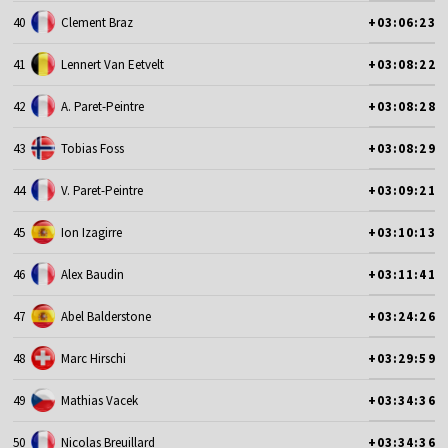
40
Clement Braz
+03:06:23
41
Lennert Van Eetvelt
+03:08:22
42
A. Paret-Peintre
+03:08:28
43
Tobias Foss
+03:08:29
44
V. Paret-Peintre
+03:09:21
45
Ion Izagirre
+03:10:13
46
Alex Baudin
+03:11:41
47
Abel Balderstone
+03:24:26
48
Marc Hirschi
+03:29:59
49
Mathias Vacek
+03:34:36
50
Nicolas Breuillard
+03:34:36