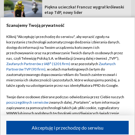
Piękna ucieczka! Francuz wygrał królewski
etap TdP, nowy lider
Szanujemy Twoją prywatność
Kliknij "Akceptuję i przechodzę do serwisu", aby wyrazić zgody na
korzystanie z technologii automatycznego śledzenia i zbierania danych,
TVP
dostęp do informacji na Twoim urządzeniu końcowym i ich
przechowywanie oraz na przetwarzanie Twoich danych osobowych przez
Abonament TVP
Regulamin TVP
nas, czyli Telewizję Polską S.A. w likwidacji (zwaną dalej również „TVP”),
Polityka prywatności
Sklep TVP
Zaufanych Partnerów z IAB* (1201 firm)
oraz pozostałych
Zaufanych
Partnerów TVP (93 firm)
, w celach marketingowych (w tym do
Biuro Reklamy
Moje zgody
zautomatyzowanego dopasowania reklam do Twoich zainteresowań i
mierzenia ich skuteczności) i pozostałych, które wskazujemy poniżej, a
Oferta Handlowa
Biuro reklamy
także zgody na udostępnianie przez nas identyfikatora PPID do Google.
Telegazeta ogłoszenia
Kontakt
Twoje dane osobowe zbierane podczas odwiedzania przez Ciebie naszych
Emisja w TVP
poszczególnych serwisów
zwanych dalej „Portalem”, w tym informacje
zapisywane za pomocą technologii takich jak: pliki cookie, sygnalizatory
Kanały
Rada Programowa
WWW lub innych podobnych technologii umożliwiających świadczenie
dopasowanych i bezpiecznych usług, personalizację treści oraz reklam,
Ogłoszenia przetargowe
udostępnianie funkcji mediów społecznościowych oraz analizowanie
©2026 Telewizja Polska Spółka Akcyjna w likwidacji
Akceptuję i przechodzę do serwisu
ruchu w Internecie.
Akademia Telewizyjna