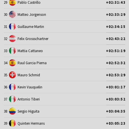
29
Pablo Castrillo
+02:31:43
30
Matteo Jorgenson
+02:33:29
31
Guillaume Martin
+02:34:15
32
Felix Grossschartner
+02:43:22
33
Mattia Cattaneo
+02:51:19
34
Raul Garcia Pierna
+02:52:32
35
Mauro Schmid
+02:53:29
36
Kevin Vauquelin
+03:01:17
37
Antonio Tiberi
+03:03:52
38
Sergio Higuita
+03:04:35
39
Quinten Hermans
+03:05:23