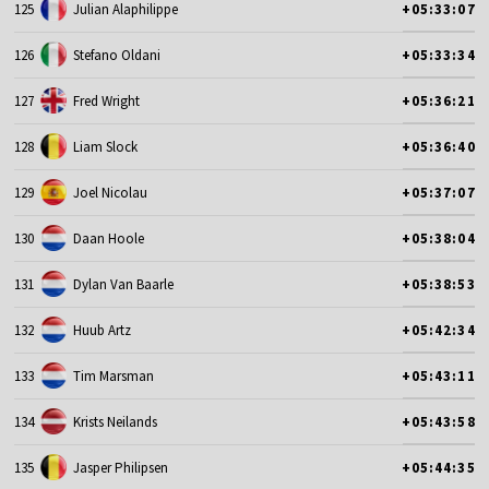
125
Julian Alaphilippe
+05:33:07
126
Stefano Oldani
+05:33:34
127
Fred Wright
+05:36:21
128
Liam Slock
+05:36:40
129
Joel Nicolau
+05:37:07
130
Daan Hoole
+05:38:04
131
Dylan Van Baarle
+05:38:53
132
Huub Artz
+05:42:34
133
Tim Marsman
+05:43:11
134
Krists Neilands
+05:43:58
135
Jasper Philipsen
+05:44:35