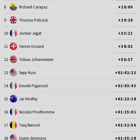
8
Richard Carapaz
+20:00
9
Thomas Pidcock
+29:28
10
Jordan Jegat
+33:21
11
Yannis Voisard
+38:02
12
Tobias Johannessen
+56:37
13
Sepp Kuss
+01:02:23
14
Davide Piganzoli
+01:03:43
15
Jai Hindley
+01:23:28
16
Nicolas Prodhomme
+01:25:01
17
Tiesj Benoot
+01:32:56
18
Quinn Simmons
+01:35:28