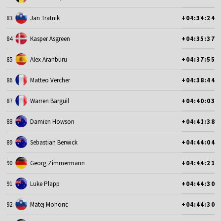
83
Jan Tratnik
+04:34:24
84
Kasper Asgreen
+04:35:37
85
Alex Aranburu
+04:37:55
86
Matteo Vercher
+04:38:44
87
Warren Barguil
+04:40:03
88
Damien Howson
+04:41:38
89
Sebastian Berwick
+04:44:04
90
Georg Zimmermann
+04:44:21
91
Luke Plapp
+04:44:30
92
Matej Mohoric
+04:44:30