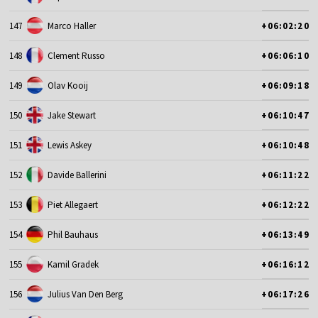
147
Marco Haller
+06:02:20
148
Clement Russo
+06:06:10
149
Olav Kooij
+06:09:18
150
Jake Stewart
+06:10:47
151
Lewis Askey
+06:10:48
152
Davide Ballerini
+06:11:22
153
Piet Allegaert
+06:12:22
154
Phil Bauhaus
+06:13:49
155
Kamil Gradek
+06:16:12
156
Julius Van Den Berg
+06:17:26