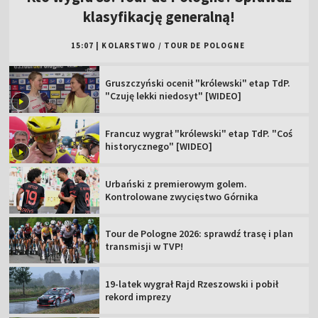
klasyfikację generalną!
15:07
|
KOLARSTWO
/
TOUR DE POLOGNE
Gruszczyński ocenił "królewski" etap TdP.
"Czuję lekki niedosyt" [WIDEO]
Francuz wygrał "królewski" etap TdP. "Coś
historycznego" [WIDEO]
Urbański z premierowym golem.
Kontrolowane zwycięstwo Górnika
Tour de Pologne 2026: sprawdź trasę i plan
transmisji w TVP!
19-latek wygrał Rajd Rzeszowski i pobił
rekord imprezy