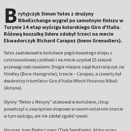
B
rytyjczyk Simon Yates z drużyny
BikeExchange wygrał po samotnym finiszu w
Turynie 14 etap wyścigu kolarskiego Giro d'Italia.
Różową koszulkę lidera zdobył trzeci na mecie
Ekwadorczyk Richard Carapaz (Ineos Grenadiers).
Yates zaatakował w końcówce pagórkowatego etapu z
czteroosobowej czołówki i na mecie uzyskał 15 sekund
przewagi nad rywalami. Drugie miejsce zajął Australijczyk Jai
Hindley (Bora-Hansgrohe), trzecie – Carapaz, a czwarty był
dwukrotny triumfator Giro d'Italia Włoch Vincenzo Nibali
(Astana).
Słynny "Rekin z Mesyny" atakował w końcówce, chcąc
powalczyć o zwycięstwo etapowe w swoim ostatnim starcie
w tym wyścigu, ale nie zdołał zgubić rywali.
Hiszpan Juan Pedro Lopez (Trek Segafredo), który przez