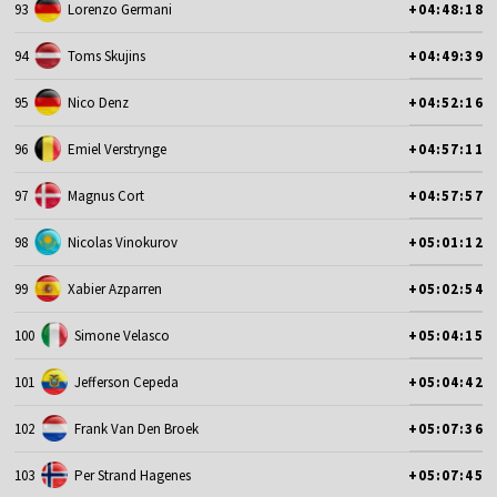
93
Lorenzo Germani
+04:48:18
94
Toms Skujins
+04:49:39
95
Nico Denz
+04:52:16
96
Emiel Verstrynge
+04:57:11
97
Magnus Cort
+04:57:57
98
Nicolas Vinokurov
+05:01:12
99
Xabier Azparren
+05:02:54
100
Simone Velasco
+05:04:15
101
Jefferson Cepeda
+05:04:42
102
Frank Van Den Broek
+05:07:36
103
Per Strand Hagenes
+05:07:45