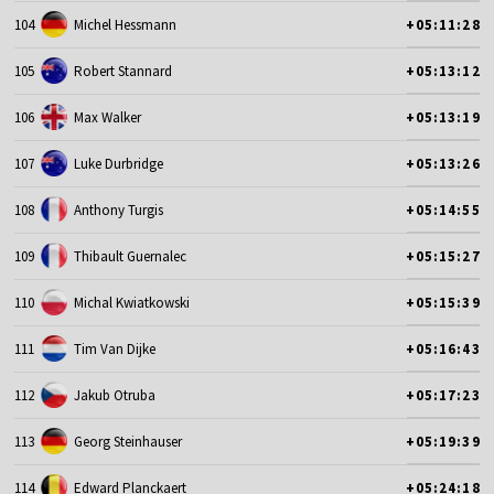
104
Michel Hessmann
+05:11:28
105
Robert Stannard
+05:13:12
106
Max Walker
+05:13:19
107
Luke Durbridge
+05:13:26
108
Anthony Turgis
+05:14:55
109
Thibault Guernalec
+05:15:27
110
Michal Kwiatkowski
+05:15:39
111
Tim Van Dijke
+05:16:43
112
Jakub Otruba
+05:17:23
113
Georg Steinhauser
+05:19:39
114
Edward Planckaert
+05:24:18