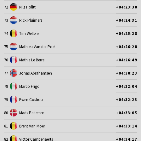
72
Nils Politt
+04:23:30
73
Rick Pluimers
+04:24:31
74
Tim Wellens
+04:25:28
75
Mathieu Van der Poel
+04:26:28
76
Mathis Le Berre
+04:26:49
77
Jonas Abrahamsen
+04:30:23
78
Marco Frigo
+04:32:04
79
Ewen Costiou
+04:32:23
80
Mads Pedersen
+04:33:05
81
Brent Van Moer
+04:33:14
82
Victor Campenaerts
+04:34:17