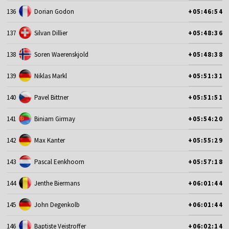
136
Dorian Godon
+05:46:54
137
Silvan Dillier
+05:48:36
138
Soren Waerenskjold
+05:48:38
139
Niklas Markl
+05:51:31
140
Pavel Bittner
+05:51:51
141
Biniam Girmay
+05:54:20
142
Max Kanter
+05:55:29
143
Pascal Eenkhoorn
+05:57:18
144
Jenthe Biermans
+06:01:44
145
John Degenkolb
+06:01:44
146
Baptiste Veistroffer
+06:02:14