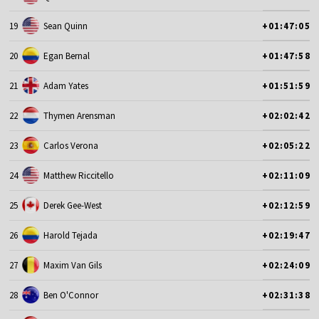
19
Sean Quinn
+01:47:05
20
Egan Bernal
+01:47:58
21
Adam Yates
+01:51:59
22
Thymen Arensman
+02:02:42
23
Carlos Verona
+02:05:22
24
Matthew Riccitello
+02:11:09
25
Derek Gee-West
+02:12:59
26
Harold Tejada
+02:19:47
27
Maxim Van Gils
+02:24:09
28
Ben O'Connor
+02:31:38