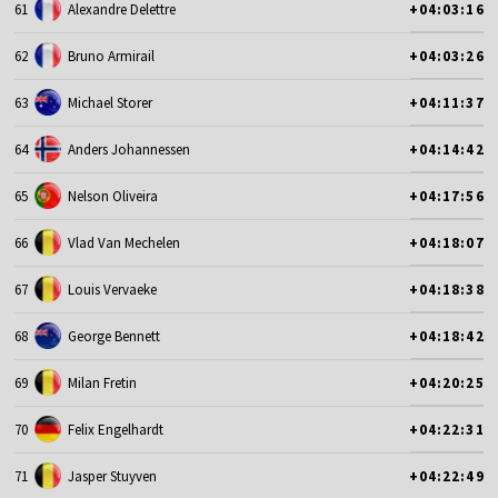
61
Alexandre Delettre
+04:03:16
62
Bruno Armirail
+04:03:26
63
Michael Storer
+04:11:37
64
Anders Johannessen
+04:14:42
65
Nelson Oliveira
+04:17:56
66
Vlad Van Mechelen
+04:18:07
67
Louis Vervaeke
+04:18:38
68
George Bennett
+04:18:42
69
Milan Fretin
+04:20:25
70
Felix Engelhardt
+04:22:31
71
Jasper Stuyven
+04:22:49