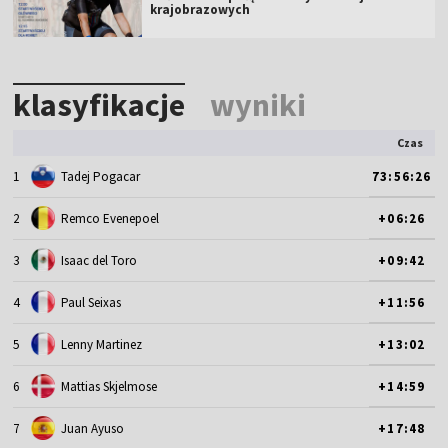
krajobrazowych
klasyfikacje
wyniki
Czas
1
Tadej Pogacar
73:56:26
2
Remco Evenepoel
+06:26
3
Isaac del Toro
+09:42
4
Paul Seixas
+11:56
5
Lenny Martinez
+13:02
6
Mattias Skjelmose
+14:59
7
Juan Ayuso
+17:48