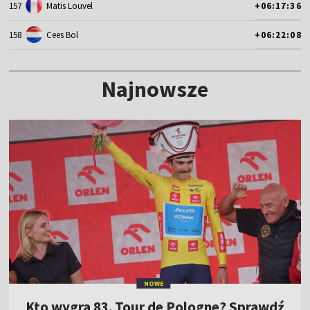
157
Matis Louvel
+06:17:36
158
Cees Bol
+06:22:08
Najnowsze
NOWE
Kto wygra 83. Tour de Pologne? Sprawdź