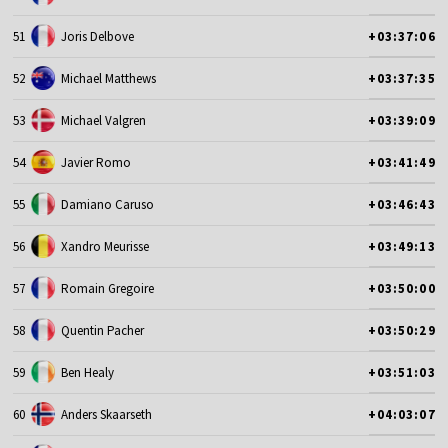
51
Joris Delbove
+03:37:06
52
Michael Matthews
+03:37:35
53
Michael Valgren
+03:39:09
54
Javier Romo
+03:41:49
55
Damiano Caruso
+03:46:43
56
Xandro Meurisse
+03:49:13
57
Romain Gregoire
+03:50:00
58
Quentin Pacher
+03:50:29
59
Ben Healy
+03:51:03
60
Anders Skaarseth
+04:03:07