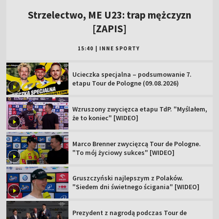
Strzelectwo, ME U23: trap mężczyzn
[ZAPIS]
15:40
|
INNE SPORTY
Ucieczka specjalna – podsumowanie 7.
etapu Tour de Pologne (09.08.2026)
Wzruszony zwycięzca etapu TdP. "Myślałem,
że to koniec" [WIDEO]
Marco Brenner zwycięzcą Tour de Pologne.
"To mój życiowy sukces" [WIDEO]
Gruszczyński najlepszym z Polaków.
"Siedem dni świetnego ścigania" [WIDEO]
Prezydent z nagrodą podczas Tour de