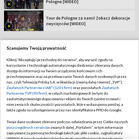
Pologne [WIDEO]
Tour de Pologne za nami! Zobacz dekoracje
zwycięzców [WIDEO]
Szanujemy Twoją prywatność
TVP
Kliknij "Akceptuję i przechodzę do serwisu", aby wyrazić zgody na
korzystanie z technologii automatycznego śledzenia i zbierania danych,
Abonament TVP
Regulamin TVP
dostęp do informacji na Twoim urządzeniu końcowym i ich
Polityka prywatności
Sklep TVP
przechowywanie oraz na przetwarzanie Twoich danych osobowych przez
nas, czyli Telewizję Polską S.A. w likwidacji (zwaną dalej również „TVP”),
Biuro Reklamy
Moje zgody
Zaufanych Partnerów z IAB* (1201 firm)
oraz pozostałych
Zaufanych
Partnerów TVP (93 firm)
, w celach marketingowych (w tym do
Oferta Handlowa
Biuro reklamy
zautomatyzowanego dopasowania reklam do Twoich zainteresowań i
mierzenia ich skuteczności) i pozostałych, które wskazujemy poniżej, a
Telegazeta ogłoszenia
Kontakt
także zgody na udostępnianie przez nas identyfikatora PPID do Google.
Emisja w TVP
Twoje dane osobowe zbierane podczas odwiedzania przez Ciebie naszych
Kanały
Rada Programowa
poszczególnych serwisów
zwanych dalej „Portalem”, w tym informacje
zapisywane za pomocą technologii takich jak: pliki cookie, sygnalizatory
Ogłoszenia przetargowe
WWW lub innych podobnych technologii umożliwiających świadczenie