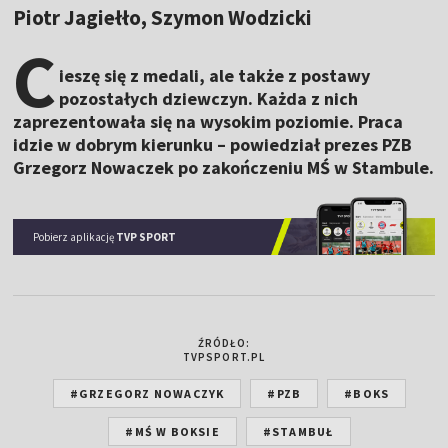
Piotr Jagiełło, Szymon Wodzicki
C
ieszę się z medali, ale także z postawy
pozostałych dziewczyn. Każda z nich
zaprezentowała się na wysokim poziomie. Praca
idzie w dobrym kierunku – powiedział prezes PZB
Grzegorz Nowaczek po zakończeniu MŚ w Stambule.
Pobierz aplikację
TVP SPORT
ŹRÓDŁO:
TVPSPORT.PL
#GRZEGORZ NOWACZYK
#PZB
#BOKS
#MŚ W BOKSIE
#STAMBUŁ