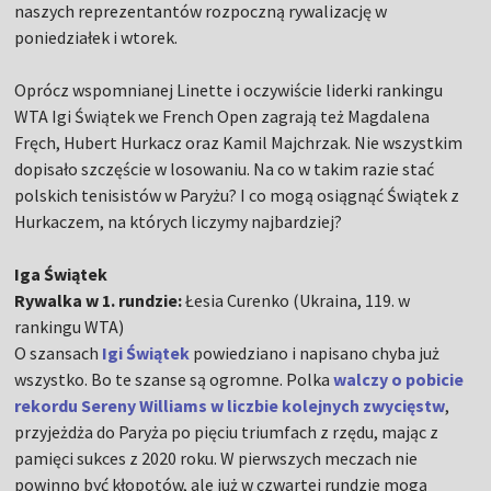
naszych reprezentantów rozpoczną rywalizację w
poniedziałek i wtorek.
Oprócz wspomnianej Linette i oczywiście liderki rankingu
WTA Igi Świątek we French Open zagrają też Magdalena
Fręch, Hubert Hurkacz oraz Kamil Majchrzak. Nie wszystkim
dopisało szczęście w losowaniu. Na co w takim razie stać
polskich tenisistów w Paryżu? I co mogą osiągnąć Świątek z
Hurkaczem, na których liczymy najbardziej?
Iga Świątek
Rywalka w 1. rundzie:
Łesia Curenko (Ukraina, 119. w
rankingu WTA)
O szansach
Igi Świątek
powiedziano i napisano chyba już
wszystko. Bo te szanse są ogromne. Polka
walczy o pobicie
rekordu Sereny Williams w liczbie kolejnych zwycięstw
,
przyjeżdża do Paryża po pięciu triumfach z rzędu, mając z
pamięci sukces z 2020 roku. W pierwszych meczach nie
powinno być kłopotów, ale już w czwartej rundzie mogą