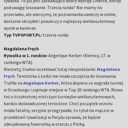
rywalka. To już jest zaskakująco dobry występ Linette, biorąc
pod uwagę losowanie. Trzecia runda? Nie mamy nic
przeciwko, ale wierzymy, że poznanianka uwierzy w siebie,
dostanie skrzydeł i powalczy o najlepszy wielkoszlemowy
wynik w karierze.
Typ TVPSPORT.PL:
trzecia runda
Magdalena Fręch
Rywalka w 1. rundzie:
Angelique Kerber (Niemcy, 17. w
rankingu WTA)
Niestety, trudno oczekiwać tutaj niespodzianki.
Magdalena
Fręch
. Tenisistka z Łodzi nie miała szczęścia do losowania.
Trafiła na
Angelique Kerber
, która dopiero co wygrała turniej
w Strasburgu i zajmuje miejsce w Top 20 rankingu WTA. Mowa
też o trzykrotnej mistrzyni turniejów wielkoszlemowych,
bardzo doświadczonej tenisistce. Choć początek sezonu
miała fatalny, seryjnie przegrywała, to tytuł na mączce w
przeddzień rywalizacji w Paryżu sprawia, że będzie
zdecydowaną faworytką w starciu z Polką.