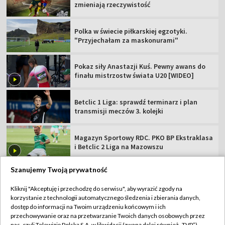
zmieniają rzeczywistość
Polka w świecie piłkarskiej egzotyki.
"Przyjechałam za maskonurami"
Pokaz siły Anastazji Kuś. Pewny awans do
finału mistrzostw świata U20 [WIDEO]
Betclic 1 Liga: sprawdź terminarz i plan
transmisji meczów 3. kolejki
Magazyn Sportowy RDC. PKO BP Ekstraklasa
i Betclic 2 Liga na Mazowszu
Szanujemy Twoją prywatność
Kliknij "Akceptuję i przechodzę do serwisu", aby wyrazić zgody na
korzystanie z technologii automatycznego śledzenia i zbierania danych,
TVP
dostęp do informacji na Twoim urządzeniu końcowym i ich
Abonament TVP
Regulamin TVP
przechowywanie oraz na przetwarzanie Twoich danych osobowych przez
nas, czyli Telewizję Polską S.A. w likwidacji (zwaną dalej również „TVP”),