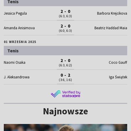
Tenis
2 - 0
Jessica Pegula
Barbora Krejcikova
(6:3, 6:3)
2 - 0
Amanda Anisimova
Beatriz Haddad Maia
(6:0, 6:3)
01 WRZEŚNIA 2025
Tenis
2 - 0
Naomi Osaka
Coco Gauff
(6:3, 6:2)
0 - 2
J. Aleksandrowa
Iga Świątek
(3:6, 1:6)
Najnowsze