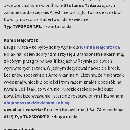
a w ewentualnym ćwierćfinale
Stefanos Tsitsipas
, czyli
zadanie bardzo ciężkie. A jeśli nie w singlu, to może w deblu?
Bo w tym sezonie Hubertowi idzie świetnie.
Typ TVPSPORT.PL:
czwarta runda
Kamil Majchrzak
Druga runda – to byłby dobry wynik dla
Kamila Majchrzaka
.
Polak na "dzień dobry" zmierzy się z Brandonem Nakashimą,
z którym przegrał w kwalifikacjach w Rzymie po dwóch
wyrównanych setach. W jednym decydował nawet tie break.
Los znów spotkał go z Amerykaninem. Liczymy, że Majchrzak
wyciągnął wnioski z porażki i tym razem znajdzie sposób na
rywala. Jeśli tak, to w drugiej rundzie czekałoby już dużo
poważniejsze wyzwanie i starcie z rozstawionym Hiszpanem
Alejandro Davidovichem Fokiną
.
Rywal w 1. rundzie:
Brandon Nakashima (USA, 74. w rankingu
ATP)
Typ TVPSPORT.PL:
druga runda