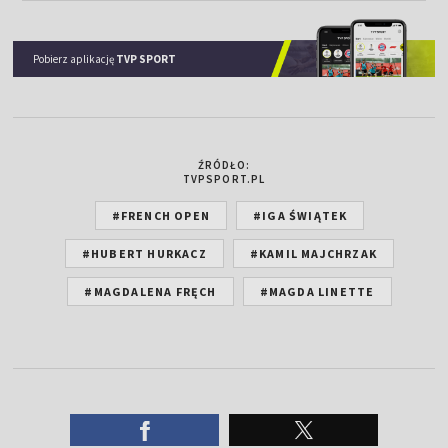
Pobierz aplikację
TVP SPORT
ŹRÓDŁO:
TVPSPORT.PL
#FRENCH OPEN
#IGA ŚWIĄTEK
#HUBERT HURKACZ
#KAMIL MAJCHRZAK
#MAGDALENA FRĘCH
#MAGDA LINETTE