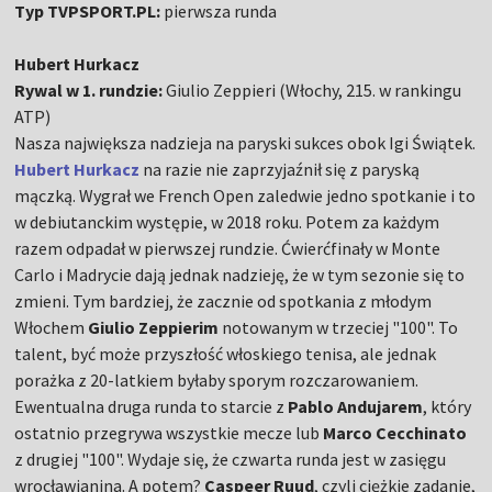
Typ TVPSPORT.PL:
pierwsza runda
Hubert Hurkacz
Rywal w 1. rundzie:
Giulio Zeppieri (Włochy, 215. w rankingu
ATP)
Nasza największa nadzieja na paryski sukces obok Igi Świątek.
Hubert Hurkacz
na razie nie zaprzyjaźnił się z paryską
mączką. Wygrał we French Open zaledwie jedno spotkanie i to
w debiutanckim występie, w 2018 roku. Potem za każdym
razem odpadał w pierwszej rundzie. Ćwierćfinały w Monte
Carlo i Madrycie dają jednak nadzieję, że w tym sezonie się to
zmieni. Tym bardziej, że zacznie od spotkania z młodym
Włochem
Giulio Zeppierim
notowanym w trzeciej "100". To
talent, być może przyszłość włoskiego tenisa, ale jednak
porażka z 20-latkiem byłaby sporym rozczarowaniem.
Ewentualna druga runda to starcie z
Pablo Andujarem
, który
ostatnio przegrywa wszystkie mecze lub
Marco Cecchinato
z drugiej "100". Wydaje się, że czwarta runda jest w zasięgu
wrocławianina. A potem?
Caspeer Ruud
, czyli ciężkie zadanie,