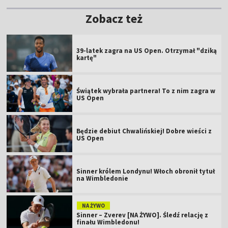
Zobacz też
39-latek zagra na US Open. Otrzymał "dziką
kartę"
Świątek wybrała partnera! To z nim zagra w
US Open
Będzie debiut Chwalińskiej! Dobre wieści z
US Open
Sinner królem Londynu! Włoch obronił tytuł
na Wimbledonie
NA ŻYWO
Sinner – Zverev [NA ŻYWO]. Śledź relację z
finału Wimbledonu!