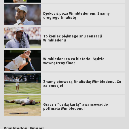
Djoković poza Wimbledonem. Znamy
drugiego finalistę
To koniec pięknego snu sensacji
Wimbledonu
Wimbledon: co za historia! Będzie
wewnętrzny finał
Znamy pierwszą finalistkę Wimbledonu. Co
za emocje!
Gracz z "dziką kartą" awansował do
półfinału Wimbledonu!
Wimbledon: Singiel