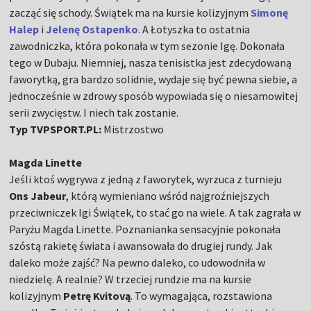
zacząć się schody. Świątek ma na kursie kolizyjnym
Simonę
Halep
i
Jelenę Ostapenko
. A Łotyszka to ostatnia
zawodniczka, która pokonała w tym sezonie Igę. Dokonała
tego w Dubaju. Niemniej, nasza tenisistka jest zdecydowaną
faworytką, gra bardzo solidnie, wydaje się być pewna siebie, a
jednocześnie w zdrowy sposób wypowiada się o niesamowitej
serii zwycięstw. I niech tak zostanie.
Typ TVPSPORT.PL:
Mistrzostwo
Magda Linette
Jeśli ktoś wygrywa z jedną z faworytek, wyrzuca z turnieju
Ons Jabeur
, którą wymieniano wśród najgroźniejszych
przeciwniczek Igi Świątek, to stać go na wiele. A tak zagrała w
Paryżu Magda Linette. Poznanianka sensacyjnie pokonała
szóstą rakietę świata i awansowała do drugiej rundy. Jak
daleko może zajść? Na pewno daleko, co udowodniła w
niedzielę. A realnie? W trzeciej rundzie ma na kursie
kolizyjnym
Petrę Kvitovą
. To wymagająca, rozstawiona