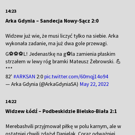
14:23
Arka Gdynia – Sandecja Nowy-Sącz 2:0
Widzew już wie, że musi liczyć tylko na siebie. Arka
wykonała zadanie, ma już dwa gole przewagi.
G⚽⚽⚽L! Jedenastkę na g⚽la zamienia płaskim
strzałem w lewy róg bramki Mateusz Żebrowski. 💪
***
82'
#ARKSAN
2:0
pic.twitter.com/60mqj14o94
— Arka Gdynia (@ArkaGdyniaSA)
May 22, 2022
14:22
Widzew Łódź – Podbeskidzie Bielsko-Biała 2:1
Merebashvili przyjmował piłkę w polu karnym, ale w
ostatniej chwili zdążył Danielak. Coraz odważniej