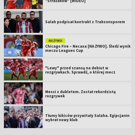
"Strażaków" [WIDEO]
Salah podpisał kontrakt z Trabzonsporem
NA ŻYWO
Chicago Fire – Necaxa [NA ŻYWO]. Śledź wynik
meczu Leagues Cup
"Lewy" przed szansą na debiut w
rozgrywkach. Sprawdź, o której mecz
Messi z dubletem. Został rekordzistą
rozgrywek
Tłumy kibiców przywitały Salaha. Egipcjanin
wybrał nowy klub