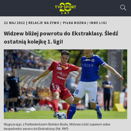
22 MAJ 2022
|
RELACJE NA ŻYWO
/
PIŁKA NOŻNA
/
INNE LIGI
Widzew bliżej powrotu do Ekstraklasy. Śledź
ostatnią kolejkę 1. ligi!
Wygrywając z Podbeskidziem Bielsko-Biała, Widzew Łódź zapewni sobie
bezpośredni awans do Ekstraklasy (fot. PAP)