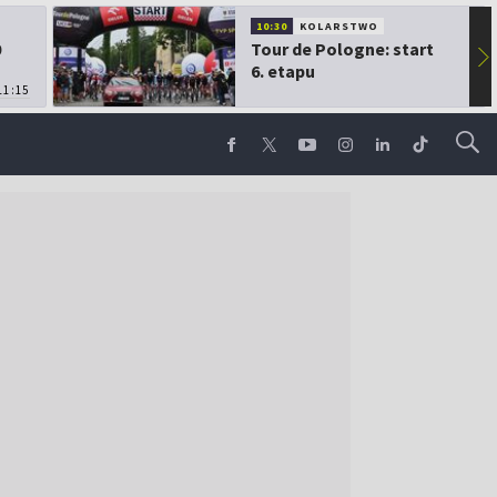
10:30
KOLARSTWO
0
Tour de Pologne: start
▶
6. etapu
11:15