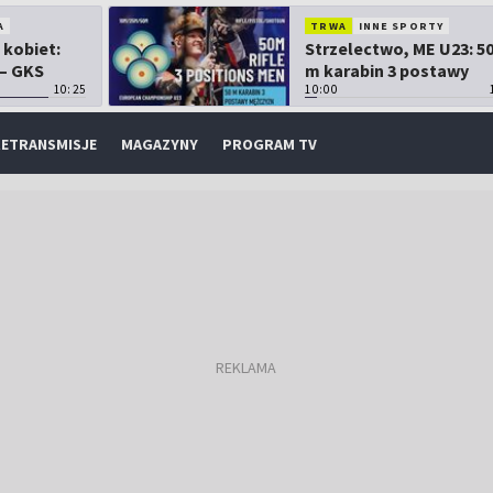
A
TRWA
INNE SPORTY
 kobiet:
Strzelectwo, ME U23: 5
 – GKS
m karabin 3 postawy
10:25
mężczyzn
10:00
ETRANSMISJE
MAGAZYNY
PROGRAM TV