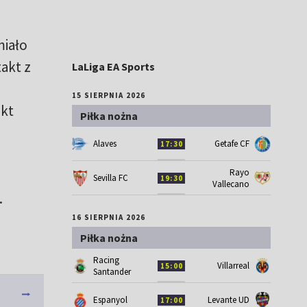
miało
takt z
LaLiga EA Sports
15 SIERPNIA 2026
akt
Piłka nożna
Alaves
Getafe CF
17:30
Rayo
Sevilla FC
19:30
Vallecano
.
16 SIERPNIA 2026
Piłka nożna
Racing
Villarreal
15:00
Santander
Espanyol
Levante UD
17:00