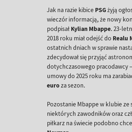
Jak na razie kibice
PSG
żyją ogło
wieczór informacją, że nowy ko
podpisał
Kylian Mbappe
. 23-let
2018 roku miał odejść do
Realu 
ostatnich dniach w sprawie nastą
zdecydował się przyjąć astrono
dotychczasowego pracodawcy –
umowy do 2025 roku ma zarabia
euro
za sezon.
Pozostanie Mbappe w klubie ze st
niektórych zawodników oraz czł
piłkarz na świecie podobno chc