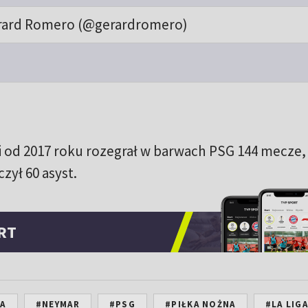
rard Romero (@gerardromero)
i od 2017 roku rozegrał w barwach PSG 144 mecze,
czył 60 asyst.
RT
NA
#NEYMAR
#PSG
#PIŁKA NOŻNA
#LA LIG