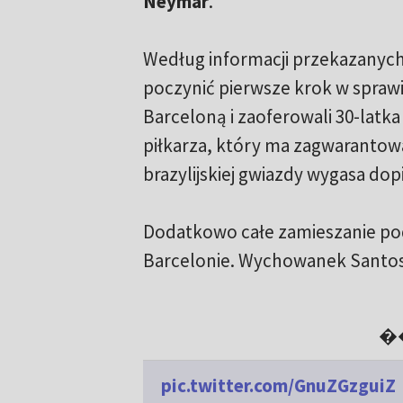
Neymar
.
Według informacji przekazanych
poczynić pierwsze krok w sprawi
Barceloną i zaoferowali 30-latk
piłkarza, który ma zagwaranto
brazylijskiej gwiazdy wygasa do
Dodatkowo całe zamieszanie pods
Barcelonie. Wychowanek Santosu 
��
pic.twitter.com/GnuZGzguiZ