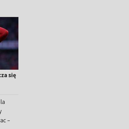
za się
la
y
ac –