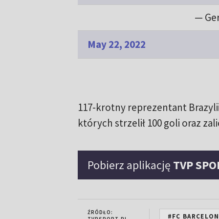
— Ge
May 22, 2022
117-krotny reprezentant Brazyli
których strzelił 100 goli oraz zali
Pobierz aplikację
TVP SPO
ŹRÓDŁO:
#FC BARCELO