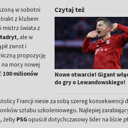
Czytaj też
szoną w sobotni
ntrakt z klubem
ni mistrz świata z
Madryt
, ale w
pił zwrot i
miczną propozycję
 na mocy nowej
ć
100 milionów
Nowe otwarcie! Gigant włąc
do gry o Lewandowskiego!
olicy Francji niesie za sobą szereg konsekwencji d
onków sztabu szkoleniowego. Najlepiej zarabiając
e, żeby
PSG
opuścił dotychczasowy lider na liście pł