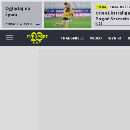
Oglądaj na
TRWA
PIŁKA NOŻN
Orlen Ekstraliga
żywo
Pogoń Szczecin
Górnik Łęczna
8:25
ZOBACZ WIĘCEJ
TRANSMISJE
WIDEO
WYNIKI
R