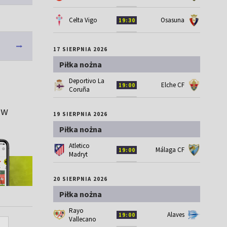
Celta Vigo
Osasuna
19:30
17 SIERPNIA 2026
Piłka nożna
Deportivo La
Elche CF
19:00
Coruña
 w
19 SIERPNIA 2026
Piłka nożna
Atletico
Málaga CF
19:00
Madryt
20 SIERPNIA 2026
Piłka nożna
Rayo
Alaves
19:00
Vallecano
A