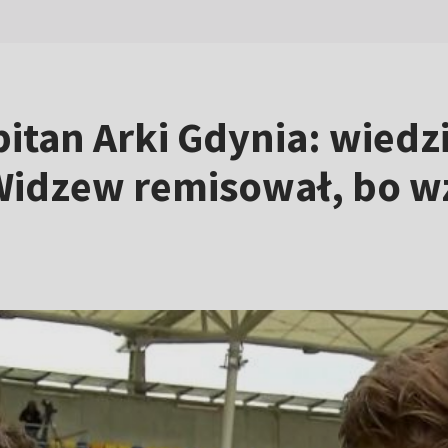
itan Arki Gdynia: wiedz
dzew remisował, bo wz