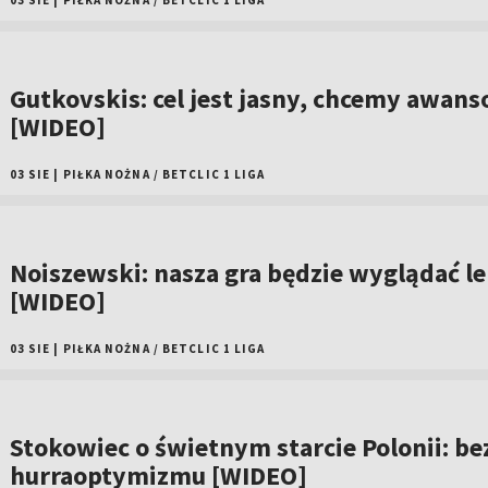
03 SIE
|
PIŁKA NOŻNA
/
BETCLIC 1 LIGA
Gutkovskis: cel jest jasny, chcemy awan
[WIDEO]
03 SIE
|
PIŁKA NOŻNA
/
BETCLIC 1 LIGA
Noiszewski: nasza gra będzie wyglądać le
[WIDEO]
03 SIE
|
PIŁKA NOŻNA
/
BETCLIC 1 LIGA
Stokowiec o świetnym starcie Polonii: be
hurraoptymizmu [WIDEO]