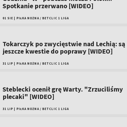
Spotkanie przerwano [WIDEO]
01 SIE
|
PIŁKA NOŻNA
/
BETCLIC 1 LIGA
Tokarczyk po zwycięstwie nad Lechią: są
jeszcze kwestie do poprawy [WIDEO]
31 LIP
|
PIŁKA NOŻNA
/
BETCLIC 1 LIGA
Steblecki ocenił grę Warty. "Zrzuciliśmy
plecaki" [WIDEO]
31 LIP
|
PIŁKA NOŻNA
/
BETCLIC 1 LIGA