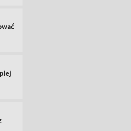
sować
piej
z