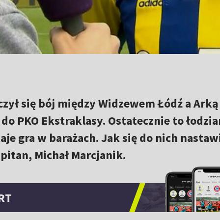
toczył się bój między Widzewem Łódź a Ark
do PKO Ekstraklasy. Ostatecznie to łodzian
taje gra w barażach. Jak się do nich nastaw
pitan, Michał Marcjanik.
RT