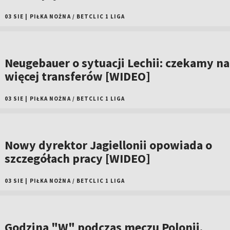
03 SIE
|
PIŁKA NOŻNA
/
BETCLIC 1 LIGA
Neugebauer o sytuacji Lechii: czekamy na
więcej transferów [WIDEO]
03 SIE
|
PIŁKA NOŻNA
/
BETCLIC 1 LIGA
Nowy dyrektor Jagiellonii opowiada o
szczegółach pracy [WIDEO]
03 SIE
|
PIŁKA NOŻNA
/
BETCLIC 1 LIGA
Godzina "W" podczas meczu Polonii.