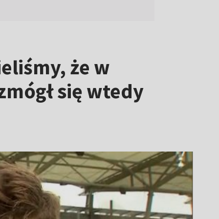
ieliśmy, że w
mógł się wtedy