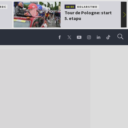
RDC
08:55
KOLARSTWO
Tour de Pologne: start
▶
5. etapu