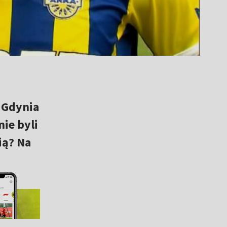
ą Gdynia
ie byli
ią? Na