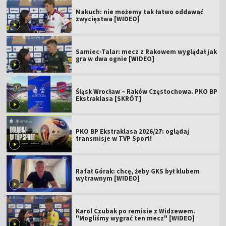
Makuch: nie możemy tak łatwo oddawać
zwycięstwa [WIDEO]
Samiec-Talar: mecz z Rakowem wyglądał jak
gra w dwa ognie [WIDEO]
Śląsk Wrocław – Raków Częstochowa. PKO BP
Ekstraklasa [SKRÓT]
PKO BP Ekstraklasa 2026/27: oglądaj
transmisje w TVP Sport!
Rafał Górak: chcę, żeby GKS był klubem
wytrawnym [WIDEO]
Karol Czubak po remisie z Widzewem.
"Mogliśmy wygrać ten mecz" [WIDEO]