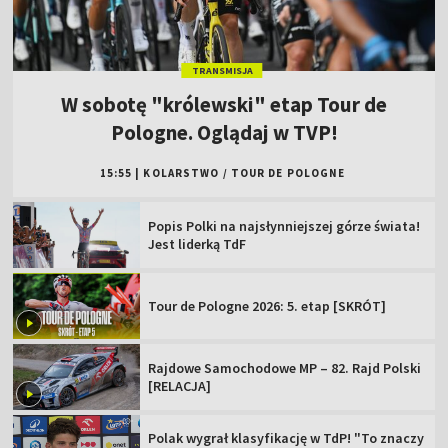
TRANSMISJA
W sobotę "królewski" etap Tour de
Pologne. Oglądaj w TVP!
15:55
|
KOLARSTWO
/
TOUR DE POLOGNE
Popis Polki na najsłynniejszej górze świata!
Jest liderką TdF
Tour de Pologne 2026: 5. etap [SKRÓT]
Rajdowe Samochodowe MP – 82. Rajd Polski
[RELACJA]
Polak wygrał klasyfikację w TdP! "To znaczy