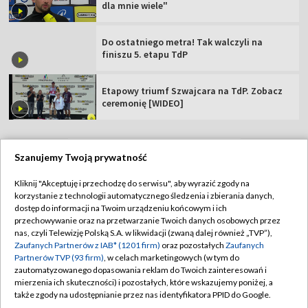
dla mnie wiele"
Do ostatniego metra! Tak walczyli na
finiszu 5. etapu TdP
Etapowy triumf Szwajcara na TdP. Zobacz
ceremonię [WIDEO]
Szanujemy Twoją prywatność
TVP
Kliknij "Akceptuję i przechodzę do serwisu", aby wyrazić zgody na
korzystanie z technologii automatycznego śledzenia i zbierania danych,
Abonament TVP
Regulamin TVP
dostęp do informacji na Twoim urządzeniu końcowym i ich
Polityka prywatności
Sklep TVP
przechowywanie oraz na przetwarzanie Twoich danych osobowych przez
nas, czyli Telewizję Polską S.A. w likwidacji (zwaną dalej również „TVP”),
Biuro Reklamy
Moje zgody
Zaufanych Partnerów z IAB* (1201 firm)
oraz pozostałych
Zaufanych
Partnerów TVP (93 firm)
, w celach marketingowych (w tym do
Oferta Handlowa
Biuro reklamy
zautomatyzowanego dopasowania reklam do Twoich zainteresowań i
mierzenia ich skuteczności) i pozostałych, które wskazujemy poniżej, a
Telegazeta ogłoszenia
Kontakt
także zgody na udostępnianie przez nas identyfikatora PPID do Google.