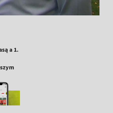
są a 1.
yższym