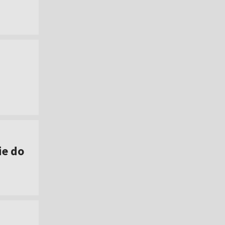
ie do
]