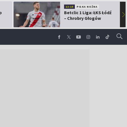
12:15
PIŁKA NOŻNA
p
Betclic 1 Liga: ŁKS Łódź
▶
– Chrobry Głogów