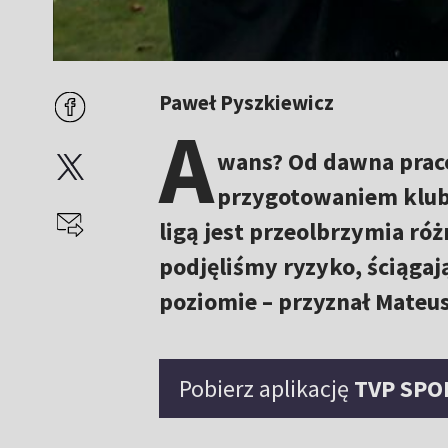
Paweł Pyszkiewicz
A
wans? Od dawna prac
przygotowaniem klubu
ligą jest przeolbrzymia ró
podjęliśmy ryzyko, ściągaj
poziomie – przyznał Mateu
Pobierz aplikację
TVP SPO