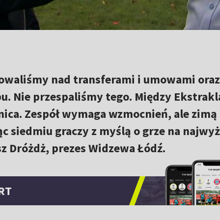
owaliśmy nad transferami i umowami oraz
. Nie przespaliśmy tego. Między Ekstrakla
żnica. Zespół wymaga wzmocnień, ale zimą
ąc siedmiu graczy z myślą o grze na najw
sz Dróżdż, prezes Widzewa Łódź.
RT