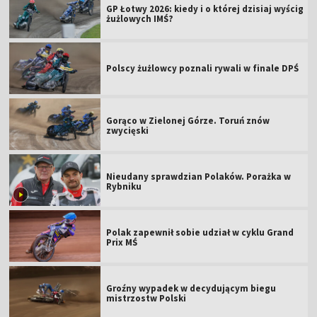
GP Łotwy 2026: kiedy i o której dzisiaj wyścig
żużlowych IMŚ?
Polscy żużlowcy poznali rywali w finale DPŚ
Gorąco w Zielonej Górze. Toruń znów
zwycięski
Nieudany sprawdzian Polaków. Porażka w
Rybniku
Polak zapewnił sobie udział w cyklu Grand
Prix MŚ
Groźny wypadek w decydującym biegu
mistrzostw Polski