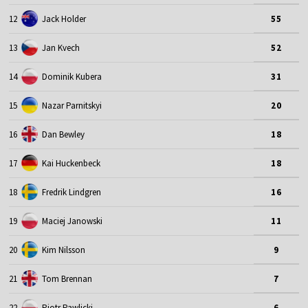
12
Jack Holder
55
13
Jan Kvech
52
14
Dominik Kubera
31
15
Nazar Parnitskyi
20
16
Dan Bewley
18
17
Kai Huckenbeck
18
18
Fredrik Lindgren
16
19
Maciej Janowski
11
20
Kim Nilsson
9
21
Tom Brennan
7
22
Piotr Pawlicki
6