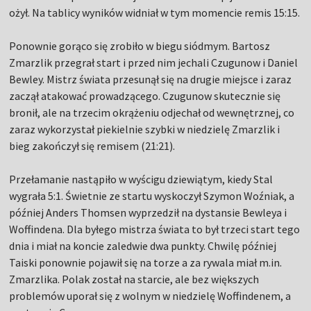
ożył. Na tablicy wyników widniał w tym momencie remis 15:15.
Ponownie gorąco się zrobiło w biegu siódmym. Bartosz
Zmarzlik przegrał start i przed nim jechali Czugunow i Daniel
Bewley. Mistrz świata przesunął się na drugie miejsce i zaraz
zaczął atakować prowadzącego. Czugunow skutecznie się
bronił, ale na trzecim okrążeniu odjechał od wewnętrznej, co
zaraz wykorzystał piekielnie szybki w niedzielę Zmarzlik i
bieg zakończył się remisem (21:21).
Przełamanie nastąpiło w wyścigu dziewiątym, kiedy Stal
wygrała 5:1. Świetnie ze startu wyskoczył Szymon Woźniak, a
później Anders Thomsen wyprzedził na dystansie Bewleya i
Woffindena. Dla byłego mistrza świata to był trzeci start tego
dnia i miał na koncie zaledwie dwa punkty. Chwilę później
Taiski ponownie pojawił się na torze a za rywala miał m.in.
Zmarzlika. Polak został na starcie, ale bez większych
problemów uporał się z wolnym w niedzielę Woffindenem, a