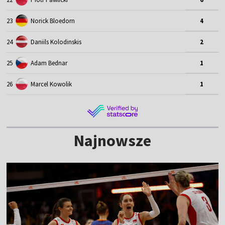
23
Norick Bloedorn
4
24
Daniils Kolodinskis
2
25
Adam Bednar
1
26
Marcel Kowolik
1
Najnowsze