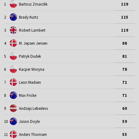
1
Bartosz Zmarzlik
129
2
Brady Kurtz
125
3
Robert Lambert
119
4
M. Jepsen Jensen
88
5
Patryk Dudek
81
6
Kacper Woryna
78
7
Leon Madsen
72
8
Max Fricke
71
9
Andzejs Lebedevs
60
10
Jason Doyle
59
11
Anders Thomsen
55