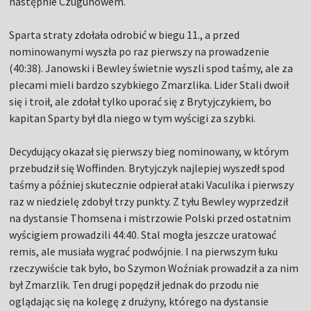
następnie Czugunowem.
Sparta straty zdołała odrobić w biegu 11., a przed
nominowanymi wyszła po raz pierwszy na prowadzenie
(40:38). Janowski i Bewley świetnie wyszli spod taśmy, ale za
plecami mieli bardzo szybkiego Zmarzlika. Lider Stali dwoił
się i troił, ale zdołał tylko uporać się z Brytyjczykiem, bo
kapitan Sparty był dla niego w tym wyścigi za szybki.
Decydujący okazał się pierwszy bieg nominowany, w którym
przebudził się Woffinden. Brytyjczyk najlepiej wyszedł spod
taśmy a później skutecznie odpierał ataki Vaculika i pierwszy
raz w niedzielę zdobył trzy punkty. Z tyłu Bewley wyprzedził
na dystansie Thomsena i mistrzowie Polski przed ostatnim
wyścigiem prowadzili 44:40. Stal mogła jeszcze uratować
remis, ale musiała wygrać podwójnie. I na pierwszym łuku
rzeczywiście tak było, bo Szymon Woźniak prowadził a za nim
był Zmarzlik. Ten drugi popędził jednak do przodu nie
oglądając się na kolegę z drużyny, którego na dystansie