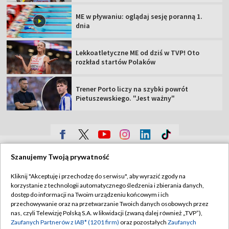
ME w pływaniu: oglądaj sesję poranną 1.
dnia
Lekkoatletyczne ME od dziś w TVP! Oto
rozkład startów Polaków
Trener Porto liczy na szybki powrót
Pietuszewskiego. "Jest ważny"
TVP
Szanujemy Twoją prywatność
Abonament TVP
Regulamin TVP
Kliknij "Akceptuję i przechodzę do serwisu", aby wyrazić zgody na
Polityka prywatności
Sklep TVP
korzystanie z technologii automatycznego śledzenia i zbierania danych,
dostęp do informacji na Twoim urządzeniu końcowym i ich
Biuro Reklamy
Moje zgody
przechowywanie oraz na przetwarzanie Twoich danych osobowych przez
nas, czyli Telewizję Polską S.A. w likwidacji (zwaną dalej również „TVP”),
Oferta Handlowa
Biuro reklamy
Zaufanych Partnerów z IAB* (1201 firm)
oraz pozostałych
Zaufanych