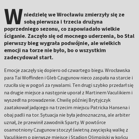
W
niedzielę we Wrocławiu zmierzyły się ze
sobą pierwsza i trzecia drużyna
poprzedniego sezonu, co zapowiadało wielkie
ściganie. Zaczęło się od mocnego uderzenia, bo Stal
pierwszy bieg wygrała podwójnie, ale wielkich
emocji na torze nie było, bo o wszystkim
zadecydował start.
Emocje zaczęły się dopiero od czwartego biegu. Wrocławska
para Tai Woffinden i Gleb Czugunow nieco zaspała na starcie i
rzuciła się w pogoń za rywalami. Ten drugi szybko przedarł się
na drugie miejsce a następnie uporał z Martinem Vaculikiem i
wyszedł na prowadzenie. Chwilę później Brytyjczyk
zaatakował jadącego na trzecim miejscu Patricka Hansena i
obaj padli na tor. Sytuacja nie była jednoznaczna, ale arbiter
uznał, że przewinił zawodnik Sparty. W powtórce
osamotniony Czugunow stoczył świetną zwycięską walkę z
Vaculikiem o pierwsze miejsce i Stadion Olimpijski w końcu