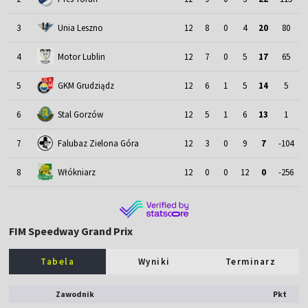
3
Unia Leszno
12
8
0
4
20
80
4
Motor Lublin
12
7
0
5
17
65
5
GKM Grudziądz
12
6
1
5
14
5
6
Stal Gorzów
12
5
1
6
13
1
7
Falubaz Zielona Góra
12
3
0
9
7
-104
8
Włókniarz
12
0
0
12
0
-256
FIM Speedway Grand Prix
Tabela
Wyniki
Terminarz
Zawodnik
Pkt