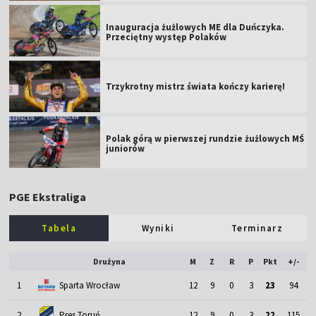
Inauguracja żużlowych ME dla Duńczyka.
Przeciętny występ Polaków
Trzykrotny mistrz świata kończy karierę!
Polak górą w pierwszej rundzie żużlowych MŚ
juniorów
PGE Ekstraliga
Tabela
Wyniki
Terminarz
Drużyna
M
Z
R
P
Pkt
+/-
1
Sparta Wrocław
12
9
0
3
23
94
2
Pres Toruń
12
9
0
3
22
115