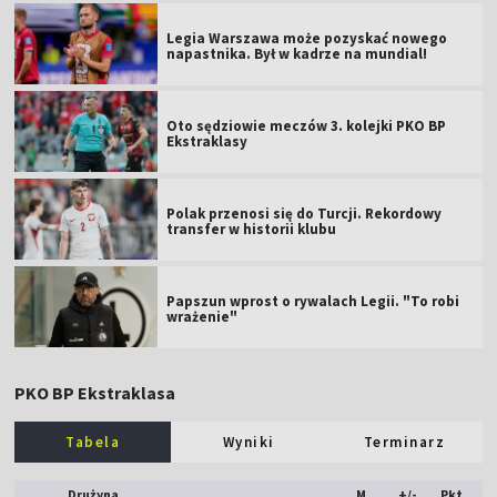
Legia Warszawa może pozyskać nowego
napastnika. Był w kadrze na mundial!
Oto sędziowie meczów 3. kolejki PKO BP
Ekstraklasy
Polak przenosi się do Turcji. Rekordowy
transfer w historii klubu
Papszun wprost o rywalach Legii. "To robi
wrażenie"
PKO BP Ekstraklasa
Tabela
Wyniki
Terminarz
Drużyna
M
+/-
Pkt