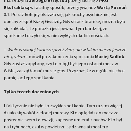
ma. Drużyna
Jerzego Brzęczka
pożegnała się z
PKO
Ekstraklasą
w fatalny sposób, przegrywając z
Wartą Poznań
0:1. Po raz kolejny okazało się, jak kruchy psychicznie jest
obecny zespół Białej Gwiazdy. Gdy stracił bramkę, można było
się zakładać, że porażka jest pewna. Tym bardziej, że
spotkanie toczyło się w niezwykłych okolicznościach.
– Wiele w swojej karierze przeżyłem, ale w takim meczu jeszcze
nie grałem
– mówił po zakończeniu spotkania
Maciej Sadlok
.
Gdy został zapytany, czy to mógł być jego ostatni mecz w
Wiśle, zaczął łamać mu się głos. Przyznał, że w ogóle nie chce
pamiętać tego spotkania.
Tylko trzech docenionych
I faktycznie nie było to zwykłe spotkanie. Tym razem więcej
działo się wokół zielonej murawy. Kto oglądał ten mecz za
pośrednictwem telewizji, zapewne umierał z nudów. Kto był
na trybunach, czuł w powietrzu tę dziwną atmosferę