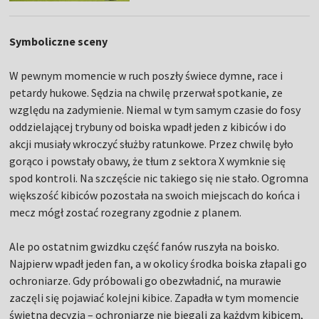
Symboliczne sceny
W pewnym momencie w ruch poszły świece dymne, race i
petardy hukowe. Sędzia na chwilę przerwał spotkanie, ze
względu na zadymienie. Niemal w tym samym czasie do fosy
oddzielającej trybuny od boiska wpadł jeden z kibiców i do
akcji musiały wkroczyć służby ratunkowe. Przez chwilę było
gorąco i powstały obawy, że tłum z sektora X wymknie się
spod kontroli. Na szczęście nic takiego się nie stało. Ogromna
większość kibiców pozostała na swoich miejscach do końca i
mecz mógł zostać rozegrany zgodnie z planem.
Ale po ostatnim gwizdku część fanów ruszyła na boisko.
Najpierw wpadł jeden fan, a w okolicy środka boiska złapali go
ochroniarze. Gdy próbowali go obezwładnić, na murawie
zaczęli się pojawiać kolejni kibice. Zapadła w tym momencie
świetna decyzja – ochroniarze nie biegali za każdym kibicem,