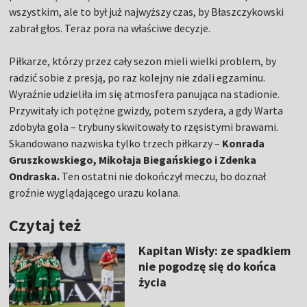
wszystkim, ale to był już najwyższy czas, by Błaszczykowski
zabrał głos. Teraz pora na właściwe decyzje.
Piłkarze, którzy przez cały sezon mieli wielki problem, by
radzić sobie z presją, po raz kolejny nie zdali egzaminu.
Wyraźnie udzieliła im się atmosfera panująca na stadionie.
Przywitały ich potężne gwizdy, potem szydera, a gdy Warta
zdobyła gola – trybuny skwitowały to rzęsistymi brawami.
Skandowano nazwiska tylko trzech piłkarzy –
Konrada
Gruszkowskiego, Mikołaja Biegańskiego i Zdenka
Ondraska.
Ten ostatni nie dokończył meczu, bo doznał
groźnie wyglądającego urazu kolana.
Czytaj też
Kapitan Wisły: ze spadkiem
nie pogodzę się do końca
życia