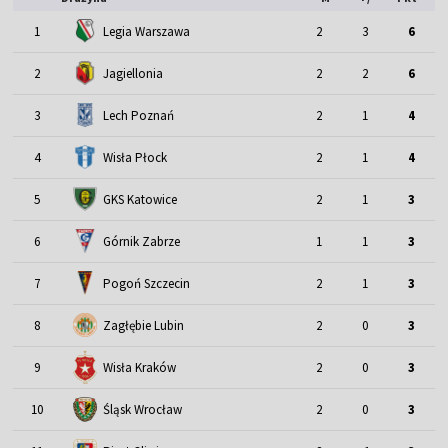
1
Legia Warszawa
2
3
6
2
Jagiellonia
2
2
6
3
Lech Poznań
2
1
4
4
Wisła Płock
2
1
4
5
GKS Katowice
2
1
3
6
Górnik Zabrze
1
1
3
7
Pogoń Szczecin
2
1
3
8
Zagłębie Lubin
2
0
3
9
Wisła Kraków
2
0
3
Śląsk Wrocław
10
2
0
3