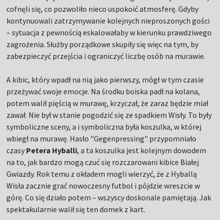
cofnęli się, co pozwoliło nieco uspokoić atmosferę. Gdyby
kontynuowali zatrzymywanie kolejnych nieproszonych gości
– sytuacja z pewnością eskalowałaby w kierunku prawdziwego
zagrożenia. Służby porządkowe skupiły się więc na tym, by
zabezpieczyć przejścia i ograniczyć liczbę osób na murawie.
A kibic, który wpadł na nią jako pierwszy, mógł w tym czasie
przeżywać swoje emocje. Na środku boiska padł na kolana,
potem walił pięścią w murawę, krzyczał, że zaraz będzie miał
zawał. Nie był w stanie pogodzić się ze spadkiem Wisły. To były
symboliczne sceny, a i symboliczna była koszulka, w której
wbiegł na murawę. Hasło "Gegenpressing" przypomniało
czasy
Petera Hyballi
, a ta koszulka jest kolejnym dowodem
na to, jak bardzo mogą czuć się rozczarowani kibice Białej
Gwiazdy. Rok temu z okładem mogli wierzyć, że z Hyballą
Wisła zacznie grać nowoczesny futbol i pójdzie wreszcie w
górę. Co się działo potem – wszyscy doskonale pamiętają. Jak
spektakularnie walił się ten domek z kart.