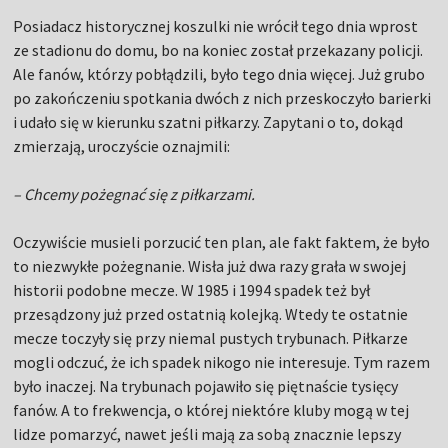
Posiadacz historycznej koszulki nie wrócił tego dnia wprost
ze stadionu do domu, bo na koniec został przekazany policji.
Ale fanów, którzy pobłądzili, było tego dnia więcej. Już grubo
po zakończeniu spotkania dwóch z nich przeskoczyło barierki
i udało się w kierunku szatni piłkarzy. Zapytani o to, dokąd
zmierzają, uroczyście oznajmili:
– Chcemy pożegnać się z piłkarzami.
Oczywiście musieli porzucić ten plan, ale fakt faktem, że było
to niezwykłe pożegnanie. Wisła już dwa razy grała w swojej
historii podobne mecze. W 1985 i 1994 spadek też był
przesądzony już przed ostatnią kolejką. Wtedy te ostatnie
mecze toczyły się przy niemal pustych trybunach. Piłkarze
mogli odczuć, że ich spadek nikogo nie interesuje. Tym razem
było inaczej. Na trybunach pojawiło się piętnaście tysięcy
fanów. A to frekwencja, o której niektóre kluby mogą w tej
lidze pomarzyć, nawet jeśli mają za sobą znacznie lepszy