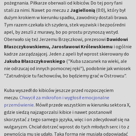
pożegnania. Piłkarze oberwali od kibiców. Do tej pory fani
stali za nimi. Nawet po meczu z
Jagiellonią
(0:0), który był
dużym krokiem w kierunku spadku, zawodnicy dostali brawa.
Tym razem czekała ich szydera, stek wyzwisk i bezpośredni
apel, by zeszli z murawy, bo po prostu przynoszą wstyd.
Oberwało się też Jerzemu Brzęczkowi, prezesowi
Dawidowi
Błaszczykowskiemu, Jarosławowi Królewskiemu
i ogólnie
kadrze zarządzającej. Jeden z apeli był wprost skierowany do
Jakuba Błaszczykowskiego
("Kuba szacunek na wieki, ale
nie odrzucaj od innych pomocnej ręki"), podobnie jak wniosek
"Zatrudnijcie tu fachowców, bo będziemy grać w Ostrowcu".
Kuba wyszedł do kibiców jeszcze przed rozpoczęciem
meczu.
Chwycił za mikrofon i wygłosił emocjonalne
przemówienie
. Mówił przede wszystkim w kierunku sektora X,
gdzie siedzą najzagorzalsi kibice i nawet postanowił
skorzystać z tego samego języka, więc i on zdecydował się na
wulgaryzm. Chciał dotrzeć wprost do tych młodych serc i to z
pewnością mu się udało. Taka forma nie musiała odpowiadać