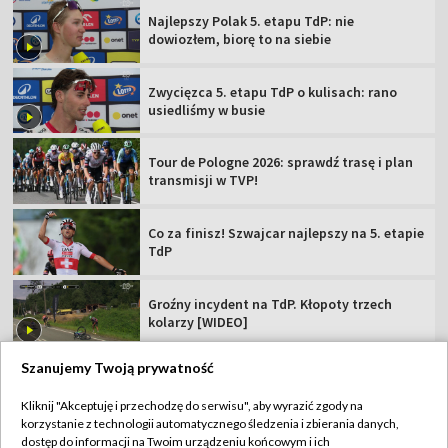
Najlepszy Polak 5. etapu TdP: nie
dowiozłem, biorę to na siebie
Zwycięzca 5. etapu TdP o kulisach: rano
usiedliśmy w busie
Tour de Pologne 2026: sprawdź trasę i plan
transmisji w TVP!
Co za finisz! Szwajcar najlepszy na 5. etapie
TdP
Groźny incydent na TdP. Kłopoty trzech
kolarzy [WIDEO]
Szanujemy Twoją prywatność
Kliknij "Akceptuję i przechodzę do serwisu", aby wyrazić zgody na
korzystanie z technologii automatycznego śledzenia i zbierania danych,
TVP
dostęp do informacji na Twoim urządzeniu końcowym i ich