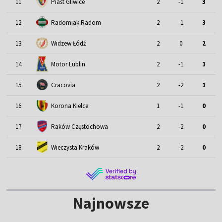
11
Piast Gliwice
2
-1
3
12
Radomiak Radom
2
-1
3
13
Widzew Łódź
2
0
2
Motor Lublin
14
2
-1
1
15
Cracovia
2
-2
1
16
Korona Kielce
1
-1
0
17
Raków Częstochowa
2
-2
0
18
Wieczysta Kraków
2
-2
0
Najnowsze