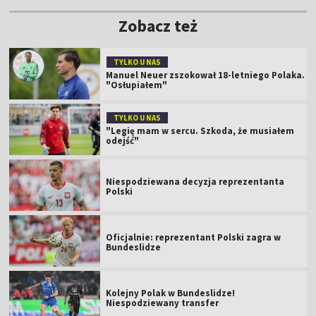
Zobacz też
TYLKO U NAS
Manuel Neuer zszokował 18-letniego Polaka.
"Osłupiałem"
TYLKO U NAS
"Legię mam w sercu. Szkoda, że musiałem
odejść"
Niespodziewana decyzja reprezentanta
Polski
Oficjalnie: reprezentant Polski zagra w
Bundeslidze
Kolejny Polak w Bundeslidze!
Niespodziewany transfer