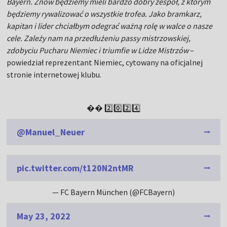
Bayern. Znów będziemy mieli bardzo dobry zespół, z którym
będziemy rywalizować o wszystkie trofea. Jako bramkarz,
kapitan i lider chciałbym odegrać ważną rolę w walce o nasze
cele. Zależy nam na przedłużeniu passy mistrzowskiej,
zdobyciu Pucharu Niemiec i triumfie w Lidze Mistrzów
–
powiedział reprezentant Niemiec, cytowany na oficjalnej
stronie internetowej klubu.
�� 2️⃣0️⃣2️⃣4️⃣
@Manuel_Neuer
pic.twitter.com/t120N2ntMR
— FC Bayern München (@FCBayern)
May 23, 2022