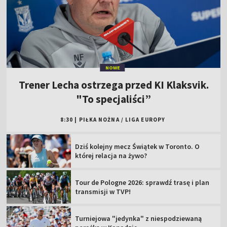
NOWE
Trener Lecha ostrzega przed KI Klaksvik.
"To specjaliści”
8:30
|
PIŁKA NOŻNA
/
LIGA EUROPY
Dziś kolejny mecz Świątek w Toronto. O
której relacja na żywo?
Tour de Pologne 2026: sprawdź trasę i plan
transmisji w TVP!
Turniejowa "jedynka" z niespodziewaną