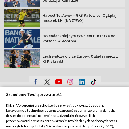
porażką w Kanadzie
Hapoel Tel Awiw – GKS Katowice. Oglądaj
mecz el. LK! [NA ŻYWO]
Holender kolejnym rywalem Hurkacza na
kortach w Montrealu
Lech walczy o Ligę Europy. Oglądaj mecz z
KI Klaksvik!
TVP
Szanujemy Twoją prywatność
Abonament TVP
Regulamin TVP
Kliknij "Akceptuję i przechodzę do serwisu", aby wyrazić zgody na
Polityka prywatności
Sklep TVP
korzystanie z technologii automatycznego śledzenia i zbierania danych,
dostęp do informacji na Twoim urządzeniu końcowym i ich
Biuro Reklamy
Moje zgody
przechowywanie oraz na przetwarzanie Twoich danych osobowych przez
nas, czyli Telewizję Polską S.A. w likwidacji (zwaną dalej również „TVP”),
Oferta Handlowa
Biuro reklamy