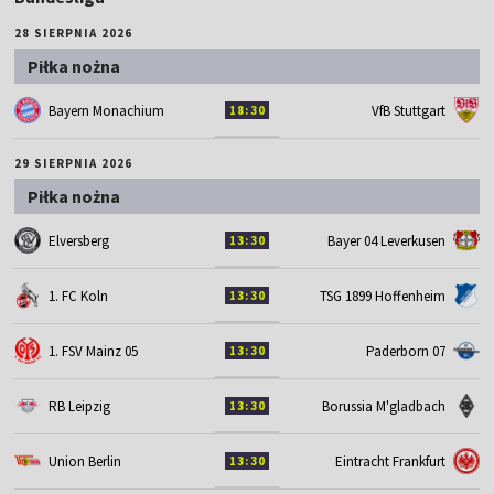
28 SIERPNIA 2026
Piłka nożna
Bayern Monachium
VfB Stuttgart
18:30
29 SIERPNIA 2026
Piłka nożna
Elversberg
Bayer 04 Leverkusen
13:30
1. FC Koln
TSG 1899 Hoffenheim
13:30
1. FSV Mainz 05
Paderborn 07
13:30
RB Leipzig
Borussia M'gladbach
13:30
Union Berlin
Eintracht Frankfurt
13:30