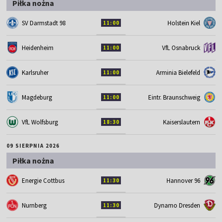
Piłka nożna
SV Darmstadt 98
Holstein Kiel
11:00
Heidenheim
VfL Osnabruck
11:00
Karlsruher
Arminia Bielefeld
11:00
Magdeburg
Eintr. Braunschweig
11:00
VfL Wolfsburg
Kaiserslautern
18:30
09 SIERPNIA 2026
Piłka nożna
Energie Cottbus
Hannover 96
11:30
Nurnberg
Dynamo Dresden
11:30