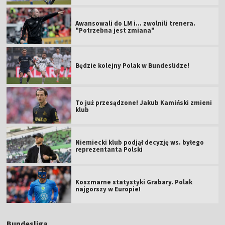
Awansowali do LM i... zwolnili trenera.
"Potrzebna jest zmiana"
Będzie kolejny Polak w Bundeslidze!
To już przesądzone! Jakub Kamiński zmieni
klub
Niemiecki klub podjął decyzję ws. byłego
reprezentanta Polski
Koszmarne statystyki Grabary. Polak
najgorszy w Europie!
Bundesliga