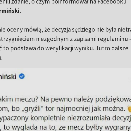
ienili zdanie, o czym poinformował na Facebooku
rmiński
.
 oceny mówią, że decyzja sędziego nie była nietr
strzygnięciem niezgodnym z zapisami regulaminu – i
ć to podstawa do weryfikacji wyniku. Jutro dalsze
ku