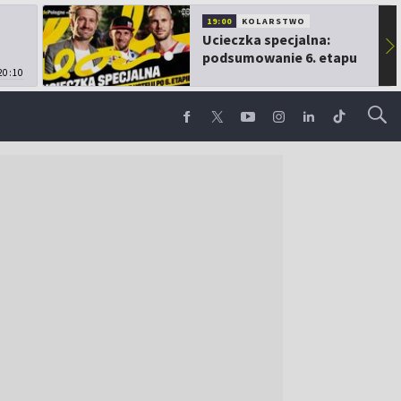
19:00
KOLARSTWO
Ucieczka specjalna:
▶
podsumowanie 6. etapu
20:10
TdP