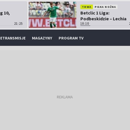
TRWA
PIŁKA NOŻNA
g 10,
Betclic 1 Liga:
Podbeskidzie – Lechia
21:25
Gdańsk
18:10
ETRANSMISJE
MAGAZYNY
PROGRAM TV