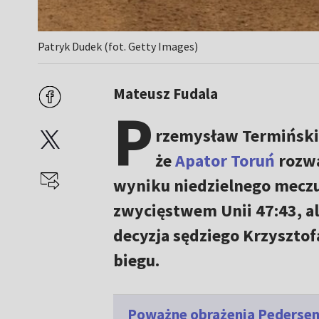
Patryk Dudek (fot. Getty Images)
Mateusz Fudala
P
rzemysław Termiński
że
Apator Toruń
rozwa
wyniku niedzielnego mecz
zwycięstwem Unii 47:43, a
decyzja sędziego Krzysztof
biegu.
Poważne obrażenia Pedersen