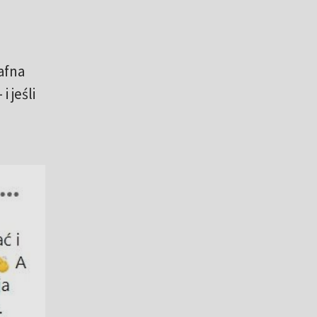
afna
 jeśli