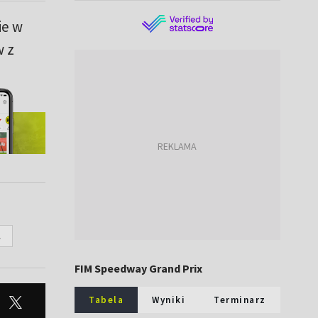
ie w
w z
A
FIM Speedway Grand Prix
Tabela
Wyniki
Terminarz