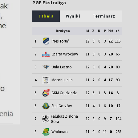
PGE Ekstraliga
Tabela
Wyniki
Terminarz
Drużyna
M
Z
R
P
Pkt
+/-
1
Pres Toruń
12
9
0
3
22
115
2
Sparta Wrocław
11
8
0
3
20
66
3
Unia Leszno
12
8
0
4
20
80
4
Motor Lublin
11
7
0
4
17
93
5
GKM Grudziądz
12
6
1
5
14
5
6
Stal Gorzów
11
4
1
6
10
-17
Falubaz Zielona
7
12
3
0
9
7
-104
Góra
8
Włókniarz
11
0
0
11
0
-238