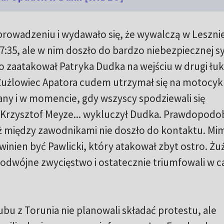
prowadzeniu i wydawało się, że wywalczą w Leszni
7:35, ale w nim doszło do bardzo niebezpiecznej sy
 zaatakował Patryka Dudka na wejściu w drugi łuk 
użlowiec Apatora cudem utrzymał się na motocyklu
wany i w momencie, gdy wszyscy spodziewali się
a Krzysztof Meyze... wykluczył Dudka. Prawdopodo
iż między zawodnikami nie doszło do kontaktu. Mi
owinien być Pawlicki, który atakował zbyt ostro. Ż
podwójne zwycięstwo i ostatecznie triumfowali w 
bu z Torunia nie planowali składać protestu, ale