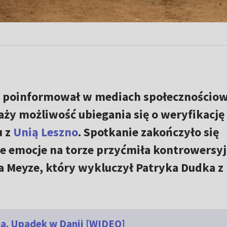
 poinformował w mediach społecznościo
ży możliwość ubiegania się o weryfikację
u z
Unią Leszno
. Spotkanie zakończyło się
le emocje na torze przyćmiła kontrowersy
a Meyze, który wykluczył Patryka Dudka z 
a. Upadek w Danii [WIDEO]