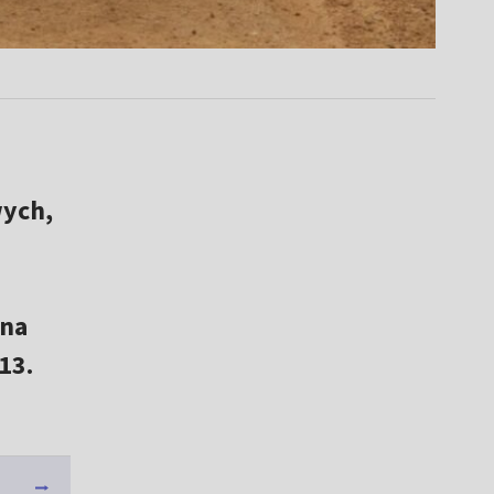
wych,
jna
13.