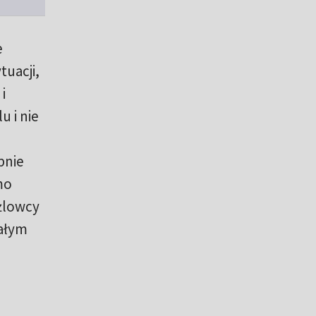
e
tuacji,
i
 i nie
bnie
mo
użlowcy
całym