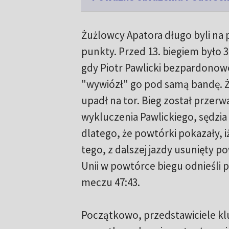
Żużlowcy Apatora długo byli na 
punkty. Przed 13. biegiem było 3
gdy Piotr Pawlicki bezpardonowo
"wywiózł" go pod samą bandę. Ż
upadł na tor. Bieg został przer
wykluczenia Pawlickiego, sędzi
dlatego, że powtórki pokazały, 
tego, z dalszej jazdy usunięty p
Unii w powtórce biegu odnieśli 
meczu 47:43.
Początkowo, przedstawiciele klu