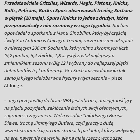
Przedstawiciele Grizzlies, Wizards, Magic, Pistons, Knicks,
Bulls, Pelicans, Bucks i Spurs obserwowali trening Sochana
w piątek (20 maja). Spurs i Knicks to jedne z drużyn, które
przeprowadzały z nim rozmowy w ciągu tygodnia
. Sochan
opowiadał o spotkaniu z Manu Ginobilim, który był częścią
świty San Antonio w Chicago. Trening raczej nie zmienił opinii
o mierzącym 206 cm Sochanie, który mimo skromnych liczb
(9,2 punktu, 6,4 zbiórki, 1,8 asysty) został najlepszym
zmiennikiem sezonu w Big 12 i wybrany do najlepszej piątki
debiutantów tej konferencji. Gra Sochana ewoluowała tak
samo jak jego wielobarwne fryzury w tym sezonie
– pisze
Aldridge.
–
Jego przepustką do bram NBA jest obrona, umiejętność gry
na pięciu pozycjach, zakłócanie ładnych akcji ofensywnych,
zagranie za zagraniem. Widzi w sobie "młodszego Borisa
Diawa, trochę Jimmy'ego Butlera, czyli graczy z dużą
wszechstronnością po obu stronach parkietu, którzy wpływają
na grę, nawet nie na wynik, ale na małe rzeczy, wchodząc