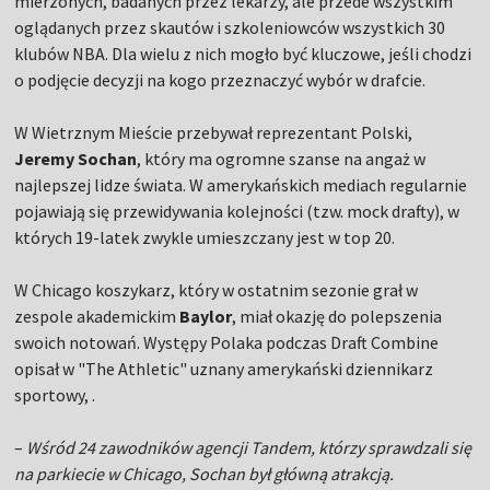
mierzonych, badanych przez lekarzy, ale przede wszystkim
oglądanych przez skautów i szkoleniowców wszystkich 30
klubów NBA. Dla wielu z nich mogło być kluczowe, jeśli chodzi
o podjęcie decyzji na kogo przeznaczyć wybór w drafcie.
W Wietrznym Mieście przebywał reprezentant Polski,
Jeremy Sochan
, który ma ogromne szanse na angaż w
najlepszej lidze świata. W amerykańskich mediach regularnie
pojawiają się przewidywania kolejności (tzw. mock drafty), w
których 19-latek zwykle umieszczany jest w top 20.
W Chicago koszykarz, który w ostatnim sezonie grał w
zespole akademickim
Baylor
, miał okazję do polepszenia
swoich notowań. Występy Polaka podczas Draft Combine
opisał w "The Athletic" uznany amerykański dziennikarz
sportowy,
.
–
Wśród 24 zawodników agencji Tandem, którzy sprawdzali się
na parkiecie w Chicago, Sochan był główną atrakcją.