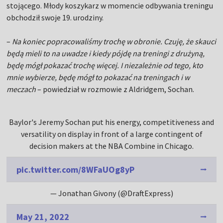
stojącego. Młody koszykarz w momencie odbywania treningu
obchodził swoje 19. urodziny.
–
Na koniec popracowaliśmy trochę w obronie. Czuję, że skauci
będą mieli to na uwadze i kiedy pójdę na treningi z drużyną,
będę mógł pokazać trochę więcej. I niezależnie od tego, kto
mnie wybierze, będę mógł to pokazać na treningach i w
meczach
– powiedział w rozmowie z Aldridgem, Sochan.
Baylor's Jeremy Sochan put his energy, competitiveness and
versatility on display in front of a large contingent of
decision makers at the NBA Combine in Chicago.
pic.twitter.com/8WFaUOg8yP
— Jonathan Givony (@DraftExpress)
May 21, 2022