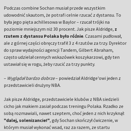
Podczas combine Sochan musiał przede wszystkim
udowodnić skautom, że potrafi celnie rzucać z dystansu. To
była jego pięta achillesowa w Baylor – rzucał trójki na
poziomie mniejszym niż 30 procent. Jak pisze Aldridge,
z
rzutem z dystansu Polaka było róźnie
. Czasami pudłował,
ale z górnej części obręczy trafił 3 z 4 rzutów za trzy. Dyrektor
do spraw wydajności agencji Tandem, Gilbert Abraham,
często udzielał cennych wskazówek koszykarzowi, gdy ten
ustawiał się w rogu, żeby rzucić za trzy punkty.
–
Wyglądał bardzo dobrze
– powiedział Aldridge'owi jeden z
przedstawicieli drużyny NBA.
Jak pisze Aldridge, przedstawiciele klubów z NBA siedzieli
cicho jak makiem zasiał podczas treningu Polaka. Rzadko ze
sobą rozmawiali, nawet szeptem, choć jeden z nich krzyknął:
"dalej, solenizancie!"
, gdy Sochan skończył ćwiczenie, w
którym musiał wykonać wsad, raz za razem, ze startu