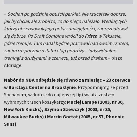
–
Sochan po godzinie opuścił parkiet. Nie rzucał tak dobrze,
jak by chciał, ale zrobił to, co do niego należało. Według tych
którzy obserwowali jego pokaz umiejętności, zaprezentował
się dobrze. Po Draft Combine wrócił do
Frisco
w Teksasie,
gdzie trenuje. Tam nadal będzie pracował nad swoim rzutem,
zanim rozpocznie ostatni etap podróży – indywidualne
treningi z drużynami w czerwcu, tuż przed draftem
– pisze
Aldridge.
Nabór do NBA odbędzie się równo za miesiąc – 23 czerwca
w Barclays Center na Brooklynie
. Przypomnijmy, że przed
Sochanem, w drafcie do najlepszej ligi świata zostało
wybranych trzech koszykarzy:
Maciej Lampe (2003, nr 30,
New York Knicks), Szymon Szewczyk (2003, nr 35,
Milwaukee Bucks) i Marcin Gortat (2005, nr 57, Phoenix
Suns)
.