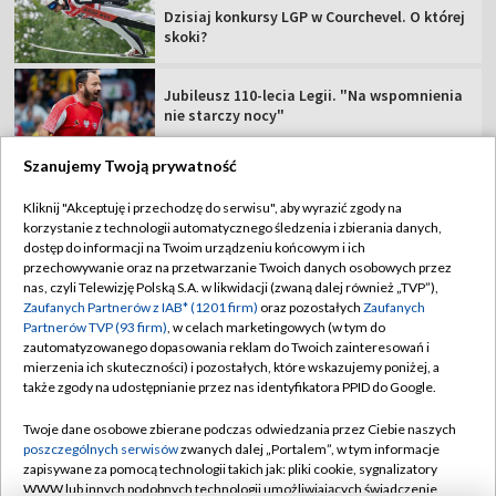
Dzisiaj konkursy LGP w Courchevel. O której
skoki?
Jubileusz 110-lecia Legii. "Na wspomnienia
nie starczy nocy"
Szanujemy Twoją prywatność
Kliknij "Akceptuję i przechodzę do serwisu", aby wyrazić zgody na
korzystanie z technologii automatycznego śledzenia i zbierania danych,
TVP
dostęp do informacji na Twoim urządzeniu końcowym i ich
Abonament TVP
Regulamin TVP
przechowywanie oraz na przetwarzanie Twoich danych osobowych przez
nas, czyli Telewizję Polską S.A. w likwidacji (zwaną dalej również „TVP”),
Polityka prywatności
Sklep TVP
Zaufanych Partnerów z IAB* (1201 firm)
oraz pozostałych
Zaufanych
Partnerów TVP (93 firm)
, w celach marketingowych (w tym do
Biuro Reklamy
Moje zgody
zautomatyzowanego dopasowania reklam do Twoich zainteresowań i
mierzenia ich skuteczności) i pozostałych, które wskazujemy poniżej, a
Oferta Handlowa
Biuro reklamy
także zgody na udostępnianie przez nas identyfikatora PPID do Google.
Telegazeta ogłoszenia
Kontakt
Twoje dane osobowe zbierane podczas odwiedzania przez Ciebie naszych
Emisja w TVP
poszczególnych serwisów
zwanych dalej „Portalem”, w tym informacje
zapisywane za pomocą technologii takich jak: pliki cookie, sygnalizatory
Kanały
Rada Programowa
WWW lub innych podobnych technologii umożliwiających świadczenie