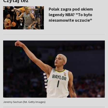
Czytaj też
Polak zagra pod okiem
legendy NBA? "To było
niesamowite uczucie"
Jeremy Sochan (fot. Getty Images)