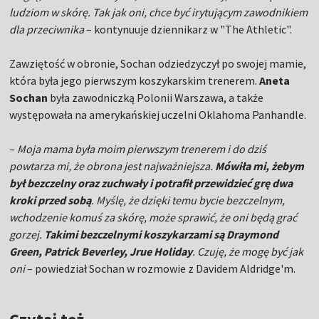
ludziom w skórę. Tak jak oni, chce być irytującym zawodnikiem
dla przeciwnika
– kontynuuje dziennikarz w "The Athletic".
Zawziętość w obronie, Sochan odziedzyczył po swojej mamie,
która była jego pierwszym koszykarskim trenerem.
Aneta
Sochan
była zawodniczką Polonii Warszawa, a także
występowała na amerykańskiej uczelni Oklahoma Panhandle.
–
Moja mama była moim pierwszym trenerem i do dziś
powtarza mi, że obrona jest najważniejsza.
Mówiła mi, żebym
był bezczelny oraz zuchwały i potrafił przewidzieć grę dwa
kroki przed sobą
. Myślę, że dzięki temu bycie bezczelnym,
wchodzenie komuś za skórę, może sprawić, że oni będą grać
gorzej.
Takimi bezczelnymi koszykarzami są Draymond
Green, Patrick Beverley, Jrue Holiday
. Czuję, że mogę być jak
oni
– powiedział Sochan w rozmowie z Davidem Aldridge'm.