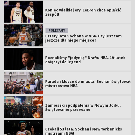
Koniec wielkiej ery. LeBron chce opuścić
zespół!
POLECAMY
Cztery lata Sochana w NBA. Czy jest tam
jeszcze dla niego miejsce?
Poznaliśmy "jedynkę" Draftu NBA. 19-latek
dołączył do legend
Parada i klucze do miasta. Sochan świętował
mistrzostwo NBA
Zamieszki i podpalenia w Nowym Jorku.
Świętowanie przerwane
Czekali 53 lata. Sochan i New York Knicks
mistrzami NBA!