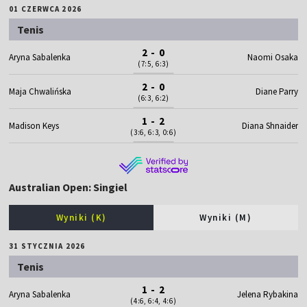
01 CZERWCA 2026
Tenis
2 - 0
Aryna Sabalenka
Naomi Osaka
(7:5, 6:3)
2 - 0
Maja Chwalińska
Diane Parry
(6:3, 6:2)
1 - 2
Madison Keys
Diana Shnaider
(3:6, 6:3, 0:6)
Australian Open: Singiel
Wyniki (K)
Wyniki (M)
31 STYCZNIA 2026
Tenis
1 - 2
Aryna Sabalenka
Jelena Rybakina
(4:6, 6:4, 4:6)