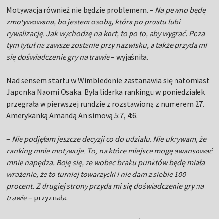
Motywacja również nie będzie problemem. –
Na pewno będę
zmotywowana, bo jestem osobą, która po prostu lubi
rywalizację. Jak wychodzę na kort, to po to, aby wygrać. Poza
tym tytuł na zawsze zostanie przy nazwisku, a także przyda mi
się doświadczenie gry na trawie
– wyjaśniła.
Nad sensem startu w Wimbledonie zastanawia się natomiast
Japonka Naomi Osaka. Była liderka rankingu w poniedziałek
przegrała w pierwszej rundzie z rozstawioną z numerem 27.
Amerykanką Amandą Anisimovą 5:7, 4:6.
–
Nie podjęłam jeszcze decyzji co do udziału. Nie ukrywam, że
ranking mnie motywuje. To, na które miejsce mogę awansować
mnie napędza. Boję się, że wobec braku punktów będę miała
wrażenie, że to turniej towarzyski i nie dam z siebie 100
procent. Z drugiej strony przyda mi się doświadczenie gry na
trawie
– przyznała.