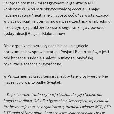
Zarządzająca męskimi rozgrywkami organizacja ATP i
kobiecymi WTA od razu skrytykowały tę decyzję, uznając
nadanie statusu "neutralnych sportowców" za wystarczający.
W piątek oficjalnie poinformowały, że uczestnicy Wimbledonu
nie otrzymają punktów do światowego rankingu z powodu
dyskryminacji Rosjan i Białorusinów.
Obie organizacje wyraziły nadzieję na osiągnięcie
porozumienia w sprawie statusu Rosjan i Białorusinów, a jeśli
taki konsensus uda się znaleźć, punkty za londyńską
rywalizację zostaną przywrócone.
W Paryżu niemal każdy tenisista jest pytany o tę kwestię. Nie
inaczej było w przypadku Świątek.
–
To jest bardzo trudna sytuacja i każda decyzja będzie dla
kogoś szkodliwa. Od kilku tygodni byliśmy częścią tej dyskusji.
Problemem jest to, że organizatorzy turnieju i władze WTA, ATP
i ITF mają różne opinie. Sport zawsze wykorzystywany był w