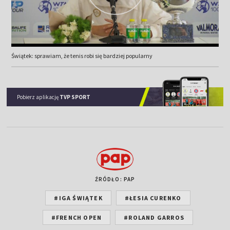
Świątek: sprawiam, że tenis robi się bardziej popularny
Pobierz aplikację
TVP SPORT
ŹRÓDŁO: PAP
#IGA ŚWIĄTEK
#ŁESIA CURENKO
#FRENCH OPEN
#ROLAND GARROS