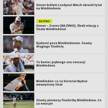
Sinner królem Londynu! Włoch obronił tytuł
na Wimbledonie
NA ŻYWO
Sinner – Zverev [NA ŻYWO]. Śledź relację z
finału Wimbledonu!
Djoković poza Wimbledonem. Znamy
drugiego finalistę
To koniec pięknego snu sensacji
Wimbledonu
Wimbledon: co za historia! Będzie
wewnętrzny finał
Znamy pierwszą finalistkę Wimbledonu. Co
za emocje!