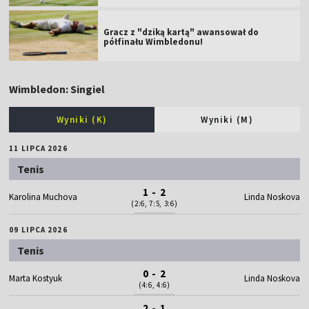
Gracz z "dziką kartą" awansował do
półfinału Wimbledonu!
Wimbledon: Singiel
Wyniki (K)
Wyniki (M)
11 LIPCA 2026
Tenis
1 - 2
Karolina Muchova
Linda Noskova
(2:6, 7:5, 3:6)
09 LIPCA 2026
Tenis
0 - 2
Marta Kostyuk
Linda Noskova
(4:6, 4:6)
2 - 1