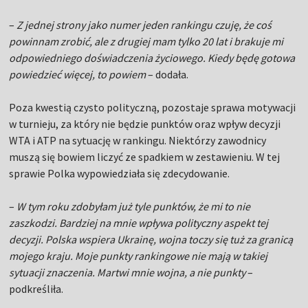
–
Z jednej strony jako numer jeden rankingu czuję, że coś
powinnam zrobić, ale z drugiej mam tylko 20 lat i brakuje mi
odpowiedniego doświadczenia życiowego. Kiedy będę gotowa
powiedzieć więcej, to powiem
– dodała.
Poza kwestią czysto polityczną, pozostaje sprawa motywacji
w turnieju, za który nie będzie punktów oraz wpływ decyzji
WTA i ATP na sytuację w rankingu. Niektórzy zawodnicy
muszą się bowiem liczyć ze spadkiem w zestawieniu. W tej
sprawie Polka wypowiedziała się zdecydowanie.
–
W tym roku zdobyłam już tyle punktów, że mi to nie
zaszkodzi. Bardziej na mnie wpływa polityczny aspekt tej
decyzji. Polska wspiera Ukrainę, wojna toczy się tuż za granicą
mojego kraju. Moje punkty rankingowe nie mają w takiej
sytuacji znaczenia. Martwi mnie wojna, a nie punkty
–
podkreśliła.