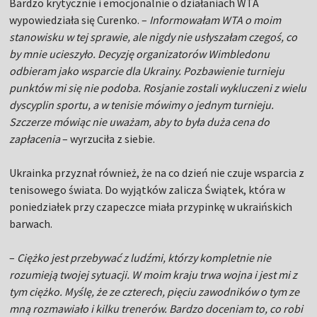
Bardzo krytycznie i emocjonalnie o działaniach WTA
wypowiedziała się Curenko. –
Informowałam WTA o moim
stanowisku w tej sprawie, ale nigdy nie usłyszałam czegoś, co
by mnie ucieszyło. Decyzję organizatorów Wimbledonu
odbieram jako wsparcie dla Ukrainy. Pozbawienie turnieju
punktów mi się nie podoba. Rosjanie zostali wykluczeni z wielu
dyscyplin sportu, a w tenisie mówimy o jednym turnieju.
Szczerze mówiąc nie uważam, aby to była duża cena do
zapłacenia
– wyrzuciła z siebie.
Ukrainka przyznał również, że na co dzień nie czuje wsparcia z
tenisowego świata. Do wyjątków zalicza Świątek, która w
poniedziałek przy czapeczce miała przypinkę w ukraińskich
barwach.
–
Ciężko jest przebywać z ludźmi, którzy kompletnie nie
rozumieją twojej sytuacji. W moim kraju trwa wojna i jest mi z
tym ciężko. Myślę, że ze czterech, pięciu zawodników o tym ze
mną rozmawiało i kilku trenerów. Bardzo doceniam to, co robi