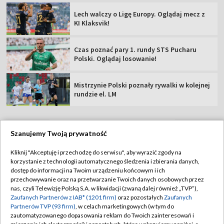
Lech walczy o Ligę Europy. Oglądaj mecz z
KI Klaksvik!
Czas poznać pary 1. rundy STS Pucharu
Polski. Oglądaj losowanie!
Mistrzynie Polski poznały rywalki w kolejnej
rundzie el. LM
Szanujemy Twoją prywatność
TVP
Kliknij "Akceptuję i przechodzę do serwisu", aby wyrazić zgody na
korzystanie z technologii automatycznego śledzenia i zbierania danych,
Abonament TVP
Regulamin TVP
dostęp do informacji na Twoim urządzeniu końcowym i ich
Polityka prywatności
Sklep TVP
przechowywanie oraz na przetwarzanie Twoich danych osobowych przez
nas, czyli Telewizję Polską S.A. w likwidacji (zwaną dalej również „TVP”),
Biuro Reklamy
Moje zgody
Zaufanych Partnerów z IAB* (1201 firm)
oraz pozostałych
Zaufanych
Partnerów TVP (93 firm)
, w celach marketingowych (w tym do
Oferta Handlowa
Biuro reklamy
zautomatyzowanego dopasowania reklam do Twoich zainteresowań i