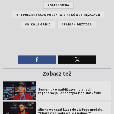
#SIATKÓWKA
#REPREZENTACJA POLSKI W SIATKÓWCE MĘŻCZYZN
#NIKOLA GRBIĆ
#FABIAN DRZYZGA
Zobacz też
Semeniuk o najbliższych planach:
regeneracja i odpoczynek od siatkówki
Śliwka wskazał klucz do złotego medalu.
"Charakter, wola walki i jedność"