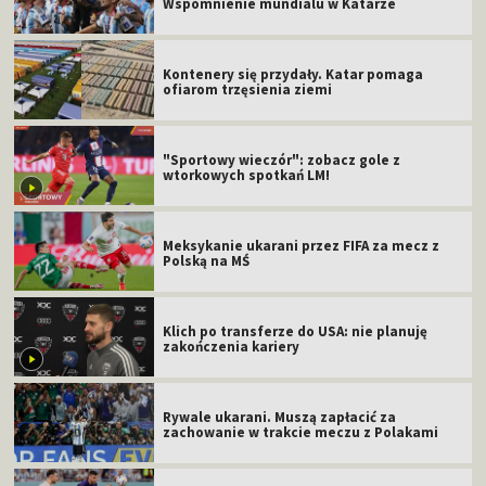
Wspomnienie mundialu w Katarze
Kontenery się przydały. Katar pomaga
ofiarom trzęsienia ziemi
"Sportowy wieczór": zobacz gole z
wtorkowych spotkań LM!
Meksykanie ukarani przez FIFA za mecz z
Polską na MŚ
Klich po transferze do USA: nie planuję
zakończenia kariery
Rywale ukarani. Muszą zapłacić za
zachowanie w trakcie meczu z Polakami