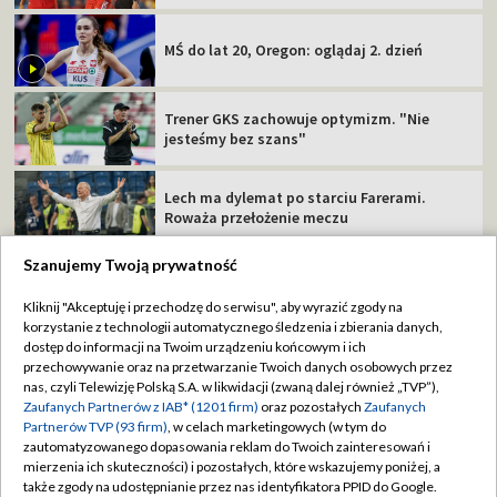
MŚ do lat 20, Oregon: oglądaj 2. dzień
Trener GKS zachowuje optymizm. "Nie
jesteśmy bez szans"
Lech ma dylemat po starciu Farerami.
Roważa przełożenie meczu
Szanujemy Twoją prywatność
Kliknij "Akceptuję i przechodzę do serwisu", aby wyrazić zgody na
korzystanie z technologii automatycznego śledzenia i zbierania danych,
TVP
dostęp do informacji na Twoim urządzeniu końcowym i ich
przechowywanie oraz na przetwarzanie Twoich danych osobowych przez
Abonament TVP
Regulamin TVP
nas, czyli Telewizję Polską S.A. w likwidacji (zwaną dalej również „TVP”),
Polityka prywatności
Sklep TVP
Zaufanych Partnerów z IAB* (1201 firm)
oraz pozostałych
Zaufanych
Partnerów TVP (93 firm)
, w celach marketingowych (w tym do
Biuro Reklamy
Moje zgody
zautomatyzowanego dopasowania reklam do Twoich zainteresowań i
mierzenia ich skuteczności) i pozostałych, które wskazujemy poniżej, a
Oferta Handlowa
Biuro reklamy
także zgody na udostępnianie przez nas identyfikatora PPID do Google.