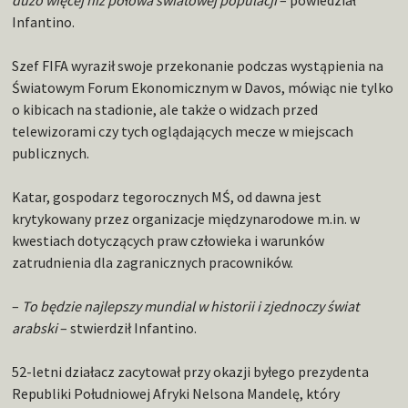
dużo więcej niż połowa światowej populacji
– powiedział
Infantino.
Szef FIFA wyraził swoje przekonanie podczas wystąpienia na
Światowym Forum Ekonomicznym w Davos, mówiąc nie tylko
o kibicach na stadionie, ale także o widzach przed
telewizorami czy tych oglądających mecze w miejscach
publicznych.
Katar, gospodarz tegorocznych MŚ, od dawna jest
krytykowany przez organizacje międzynarodowe m.in. w
kwestiach dotyczących praw człowieka i warunków
zatrudnienia dla zagranicznych pracowników.
–
To będzie najlepszy mundial w historii i zjednoczy świat
arabski
– stwierdził Infantino.
52-letni działacz zacytował przy okazji byłego prezydenta
Republiki Południowej Afryki Nelsona Mandelę, który