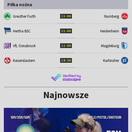
Piłka nożna
Greuther Furth
Nurnberg
11:00
Hertha BSC
Heidenheim
11:00
VfL Osnabruck
Magdeburg
11:00
Kaiserslautern
Karlsruher
18:30
Najnowsze