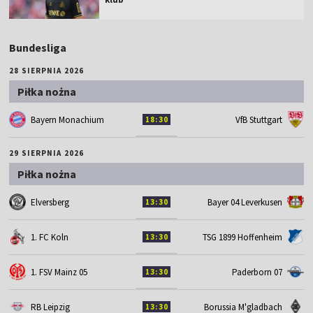
Bundesliga
28 SIERPNIA 2026
Piłka nożna
Bayern Monachium
VfB Stuttgart
18:30
29 SIERPNIA 2026
Piłka nożna
Elversberg
Bayer 04 Leverkusen
13:30
1. FC Koln
TSG 1899 Hoffenheim
13:30
1. FSV Mainz 05
Paderborn 07
13:30
RB Leipzig
Borussia M'gladbach
13:30