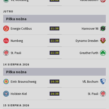
JUTRO
Piłka nożna
Energie Cottbus
Hannover 96
11:30
Nurnberg
Dynamo Dresden
11:30
St. Pauli
Greuther Furth
11:30
14 SIERPNIA 2026
Piłka nożna
Eintr. Braunschweig
VfL Bochum
16:30
Holstein Kiel
St. Pauli
16:30
15 SIERPNIA 2026