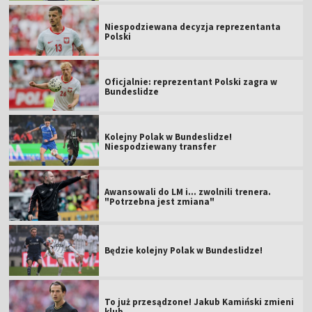
Niespodziewana decyzja reprezentanta
Polski
Oficjalnie: reprezentant Polski zagra w
Bundeslidze
Kolejny Polak w Bundeslidze!
Niespodziewany transfer
Awansowali do LM i... zwolnili trenera.
"Potrzebna jest zmiana"
Będzie kolejny Polak w Bundeslidze!
To już przesądzone! Jakub Kamiński zmieni
klub