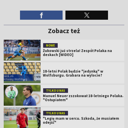
Zobacz też
NOWE
Żukowski już strzela! Zespół Polaka na
deskach [WIDEO]
18-letni Polak będzie "jedynką" w
Wolfsburgu. Grabara na wylocie?
TYLKO U NAS
Manuel Neuer zszokował 18-letniego Polaka.
"Osłupiałem"
TYLKO U NAS
"Legię mam w sercu. Szkoda, że musiałem
odejść"