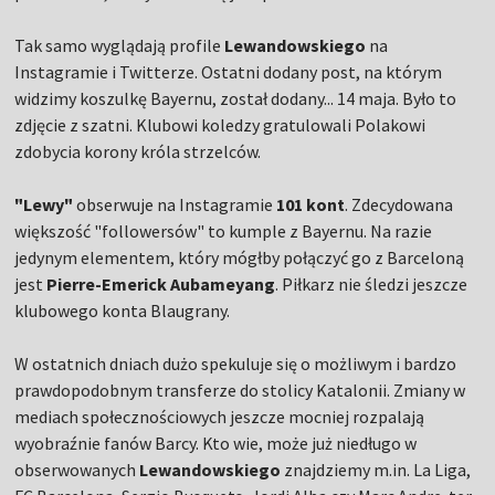
Tak samo wyglądają profile
Lewandowskiego
na
Instagramie i Twitterze. Ostatni dodany post, na którym
widzimy koszulkę Bayernu, został dodany... 14 maja. Było to
zdjęcie z szatni. Klubowi koledzy gratulowali Polakowi
zdobycia korony króla strzelców.
"Lewy"
obserwuje na Instagramie
101 kont
. Zdecydowana
większość "followersów" to kumple z Bayernu. Na razie
jedynym elementem, który mógłby połączyć go z Barceloną
jest
Pierre-Emerick Aubameyang
. Piłkarz nie śledzi jeszcze
klubowego konta Blaugrany.
W ostatnich dniach dużo spekuluje się o możliwym i bardzo
prawdopodobnym transferze do stolicy Katalonii. Zmiany w
mediach społecznościowych jeszcze mocniej rozpalają
wyobraźnie fanów Barcy. Kto wie, może już niedługo w
obserwowanych
Lewandowskiego
znajdziemy m.in. La Liga,