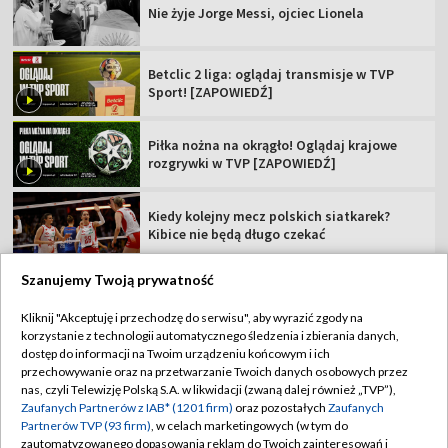
Nie żyje Jorge Messi, ojciec Lionela
Betclic 2 liga: oglądaj transmisje w TVP
Sport! [ZAPOWIEDŹ]
Piłka nożna na okrągło! Oglądaj krajowe
rozgrywki w TVP [ZAPOWIEDŹ]
Kiedy kolejny mecz polskich siatkarek?
Kibice nie będą długo czekać
Szanujemy Twoją prywatność
Kliknij "Akceptuję i przechodzę do serwisu", aby wyrazić zgody na
korzystanie z technologii automatycznego śledzenia i zbierania danych,
TVP
dostęp do informacji na Twoim urządzeniu końcowym i ich
Abonament TVP
Regulamin TVP
przechowywanie oraz na przetwarzanie Twoich danych osobowych przez
nas, czyli Telewizję Polską S.A. w likwidacji (zwaną dalej również „TVP”),
Polityka prywatności
Sklep TVP
Zaufanych Partnerów z IAB* (1201 firm)
oraz pozostałych
Zaufanych
Partnerów TVP (93 firm)
, w celach marketingowych (w tym do
Biuro Reklamy
Moje zgody
zautomatyzowanego dopasowania reklam do Twoich zainteresowań i