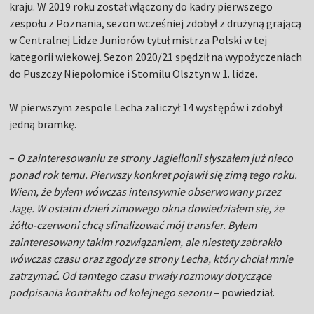
kraju. W 2019 roku został włączony do kadry pierwszego
zespołu z Poznania, sezon wcześniej zdobył z drużyną grającą
w Centralnej Lidze Juniorów tytuł mistrza Polski w tej
kategorii wiekowej. Sezon 2020/21 spędził na wypożyczeniach
do Puszczy Niepołomice i Stomilu Olsztyn w 1. lidze.
W pierwszym zespole Lecha zaliczył 14 występów i zdobył
jedną bramkę.
–
O zainteresowaniu ze strony Jagiellonii słyszałem już nieco
ponad rok temu. Pierwszy konkret pojawił się zimą tego roku.
Wiem, że byłem wówczas intensywnie obserwowany przez
Jagę. W ostatni dzień zimowego okna dowiedziałem się, że
żółto-czerwoni chcą sfinalizować mój transfer. Byłem
zainteresowany takim rozwiązaniem, ale niestety zabrakło
wówczas czasu oraz zgody ze strony Lecha, który chciał mnie
zatrzymać. Od tamtego czasu trwały rozmowy dotyczące
podpisania kontraktu od kolejnego sezonu
– powiedział.