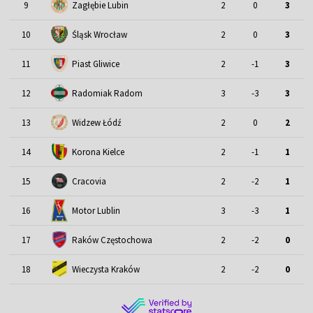
9
Zagłębie Lubin
2
0
3
Śląsk Wrocław
10
2
0
3
11
Piast Gliwice
2
-1
3
12
Radomiak Radom
3
-3
3
13
Widzew Łódź
2
0
2
14
Korona Kielce
2
-1
1
15
Cracovia
2
-2
1
Motor Lublin
16
3
-3
1
17
Raków Częstochowa
2
-2
0
18
Wieczysta Kraków
2
-2
0