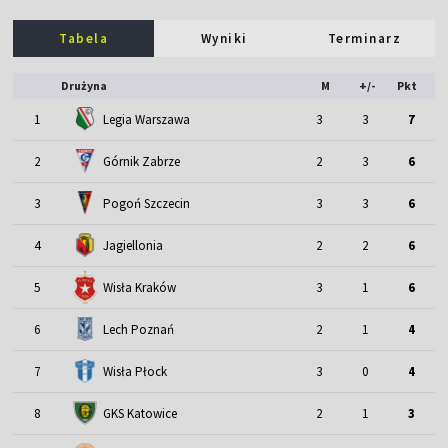
Tabela
Wyniki
Terminarz
Drużyna
M
+/-
Pkt
1
Legia Warszawa
3
3
7
2
Górnik Zabrze
2
3
6
3
Pogoń Szczecin
3
3
6
4
Jagiellonia
2
2
6
5
Wisła Kraków
3
1
6
6
Lech Poznań
2
1
4
7
Wisła Płock
3
0
4
8
GKS Katowice
2
1
3