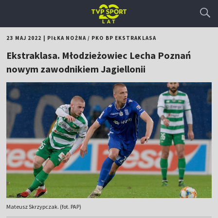
23 MAJ 2022
|
PIŁKA NOŻNA
/
PKO BP EKSTRAKLASA
Ekstraklasa. Młodzieżowiec Lecha Poznań
nowym zawodnikiem Jagiellonii
Mateusz Skrzypczak. (fot. PAP)