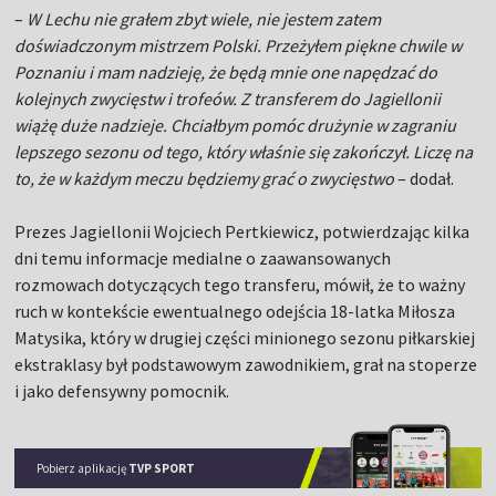
–
W Lechu nie grałem zbyt wiele, nie jestem zatem
doświadczonym mistrzem Polski. Przeżyłem piękne chwile w
Poznaniu i mam nadzieję, że będą mnie one napędzać do
kolejnych zwycięstw i trofeów. Z transferem do Jagiellonii
wiążę duże nadzieje. Chciałbym pomóc drużynie w zagraniu
lepszego sezonu od tego, który właśnie się zakończył. Liczę na
to, że w każdym meczu będziemy grać o zwycięstwo
– dodał.
Prezes Jagiellonii Wojciech Pertkiewicz, potwierdzając kilka
dni temu informacje medialne o zaawansowanych
rozmowach dotyczących tego transferu, mówił, że to ważny
ruch w kontekście ewentualnego odejścia 18-latka Miłosza
Matysika, który w drugiej części minionego sezonu piłkarskiej
ekstraklasy był podstawowym zawodnikiem, grał na stoperze
i jako defensywny pomocnik.
Pobierz aplikację
TVP SPORT