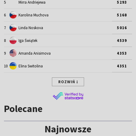
5
Mirra Andriejewa
5293
6
Karolina Muchova
5168
7
Linda Noskova
5016
8
Iga Świątek
4539
9
Amanda Anisimova
4353
10
Elina Switolina
4351
ROZWIŃ
Polecane
Najnowsze