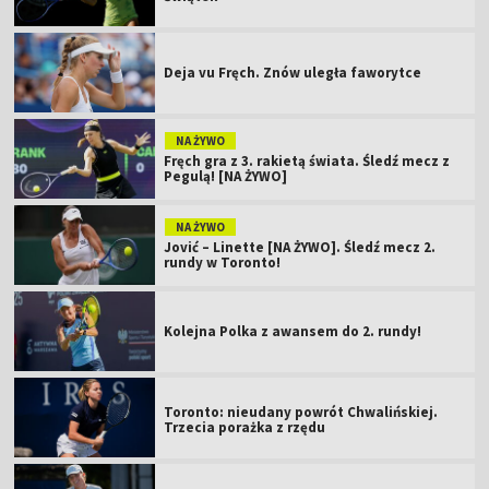
Deja vu Fręch. Znów uległa faworytce
NA ŻYWO
Fręch gra z 3. rakietą świata. Śledź mecz z
Pegulą! [NA ŻYWO]
NA ŻYWO
Jović – Linette [NA ŻYWO]. Śledź mecz 2.
rundy w Toronto!
Kolejna Polka z awansem do 2. rundy!
Toronto: nieudany powrót Chwalińskiej.
Trzecia porażka z rzędu