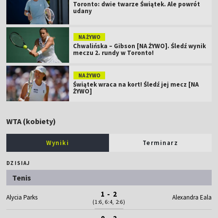
Toronto: dwie twarze Świątek. Ale powrót
udany
NA ŻYWO
Chwalińska – Gibson [NA ŻYWO]. Śledź wynik
meczu 2. rundy w Toronto!
NA ŻYWO
Świątek wraca na kort! Śledź jej mecz [NA
ŻYWO]
WTA (kobiety)
Wyniki
Terminarz
DZISIAJ
Tenis
1 - 2
Alycia Parks
Alexandra Eala
(1:6, 6:4, 2:6)