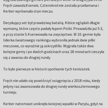
Fręch zawodził serwis. Czterokrotnie została przełamana i
Kerber wyrównała stan meczu.
Decydujący set był prawdziwą batalią. Kibice oglądali długie
wymiany, które często padały łupem Polki. Prowadziła już 5:3,
a przy stanie 5:4 serwowała na zwycięstwo. W 10. gemie była
liderka światowego rankingu wybroniła jednak dwie piłki
meczowe, co wyraźnie ją uskrzydliło. Wygrała także dwa
kolejne gemy i po dwóch godzinach oraz 28 minutach cieszyła
się z awansu do drugiej rundy.
To było pierwsze w historii spotkanie tych tenisistek.
Fręch nie udało się powtórzyć osiągnięcia z 2018 roku, kiedy
jedyny raz awansowała do drugiej rundy wielkoszlemowego
turnieju.
Kerber natomiast uniknęła kolejnej wpadki w Paryżu, gdyż na