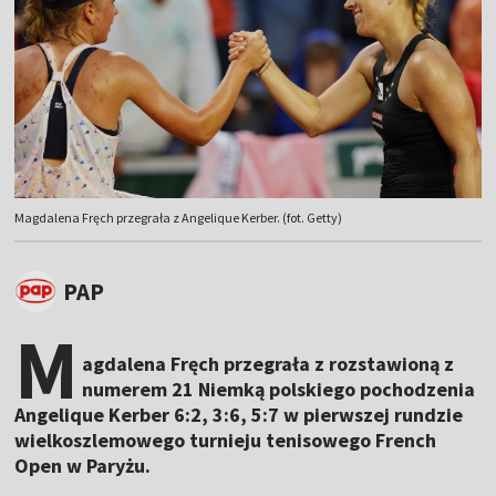
Magdalena Fręch przegrała z Angelique Kerber. (fot. Getty)
PAP
M
agdalena Fręch przegrała z rozstawioną z
numerem 21 Niemką polskiego pochodzenia
Angelique Kerber 6:2, 3:6, 5:7 w pierwszej rundzie
wielkoszlemowego turnieju tenisowego French
Open w Paryżu.