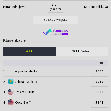
2 - 0
Mirra Andriejewa
Karolina Pliskova
(6:0, 6:2)
ZOBACZ WIĘCEJ
Klasyfikacje
WTA
WTA Debel
Pkt
1
Aryna Sabalenka
8550
2
Jelena Rybakina
8056
3
Jessica Pegula
6300
4
Coco Gauff
5649