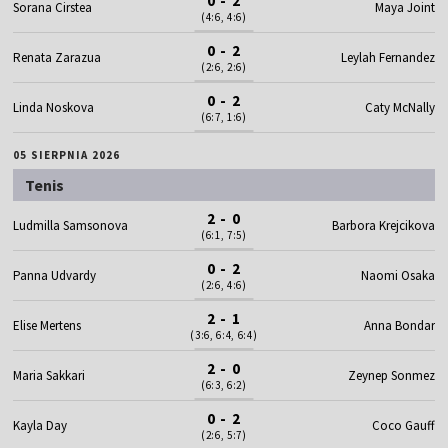
0 - 2
Sorana Cirstea
Maya Joint
(4:6, 4:6)
0 - 2
Renata Zarazua
Leylah Fernandez
(2:6, 2:6)
0 - 2
Linda Noskova
Caty McNally
(6:7, 1:6)
05 SIERPNIA 2026
Tenis
2 - 0
Ludmilla Samsonova
Barbora Krejcikova
(6:1, 7:5)
0 - 2
Panna Udvardy
Naomi Osaka
(2:6, 4:6)
2 - 1
Elise Mertens
Anna Bondar
(3:6, 6:4, 6:4)
2 - 0
Maria Sakkari
Zeynep Sonmez
(6:3, 6:2)
0 - 2
Kayla Day
Coco Gauff
(2:6, 5:7)