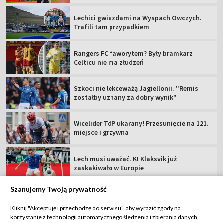
Lechici gwiazdami na Wyspach Owczych.
Trafili tam przypadkiem
Rangers FC faworytem? Były bramkarz
Celticu nie ma złudzeń
Szkoci nie lekceważą Jagiellonii. "Remis
zostałby uznany za dobry wynik"
Wicelider TdP ukarany! Przesunięcie na 121.
miejsce i grzywna
Lech musi uważać. KI Klaksvik już
zaskakiwało w Europie
Szanujemy Twoją prywatność
Kliknij "Akceptuję i przechodzę do serwisu", aby wyrazić zgody na
korzystanie z technologii automatycznego śledzenia i zbierania danych,
TVP