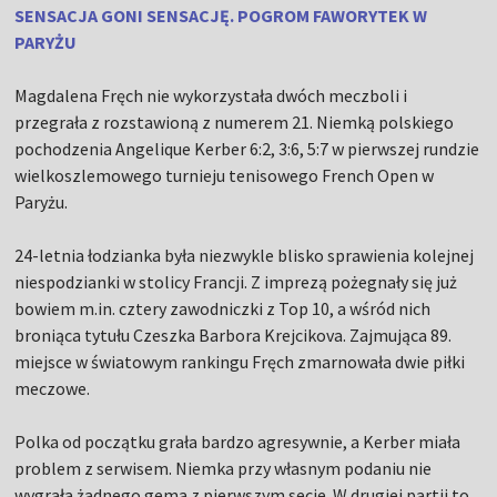
SENSACJA GONI SENSACJĘ. POGROM FAWORYTEK W
PARYŻU
Magdalena Fręch nie wykorzystała dwóch meczboli i
przegrała z rozstawioną z numerem 21. Niemką polskiego
pochodzenia Angelique Kerber 6:2, 3:6, 5:7 w pierwszej rundzie
wielkoszlemowego turnieju tenisowego French Open w
Paryżu.
24-letnia łodzianka była niezwykle blisko sprawienia kolejnej
niespodzianki w stolicy Francji. Z imprezą pożegnały się już
bowiem m.in. cztery zawodniczki z Top 10, a wśród nich
broniąca tytułu Czeszka Barbora Krejcikova. Zajmująca 89.
miejsce w światowym rankingu Fręch zmarnowała dwie piłki
meczowe.
Polka od początku grała bardzo agresywnie, a Kerber miała
problem z serwisem. Niemka przy własnym podaniu nie
wygrała żadnego gema z pierwszym secie. W drugiej partii to