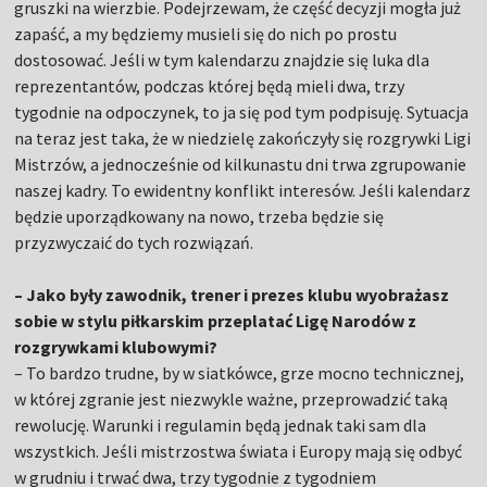
gruszki na wierzbie. Podejrzewam, że część decyzji mogła już
zapaść, a my będziemy musieli się do nich po prostu
dostosować. Jeśli w tym kalendarzu znajdzie się luka dla
reprezentantów, podczas której będą mieli dwa, trzy
tygodnie na odpoczynek, to ja się pod tym podpisuję. Sytuacja
na teraz jest taka, że w niedzielę zakończyły się rozgrywki Ligi
Mistrzów, a jednocześnie od kilkunastu dni trwa zgrupowanie
naszej kadry. To ewidentny konflikt interesów. Jeśli kalendarz
będzie uporządkowany na nowo, trzeba będzie się
przyzwyczaić do tych rozwiązań.
– Jako były zawodnik, trener i prezes klubu wyobrażasz
sobie w stylu piłkarskim przeplatać Ligę Narodów z
rozgrywkami klubowymi?
– To bardzo trudne, by w siatkówce, grze mocno technicznej,
w której zgranie jest niezwykle ważne, przeprowadzić taką
rewolucję. Warunki i regulamin będą jednak taki sam dla
wszystkich. Jeśli mistrzostwa świata i Europy mają się odbyć
w grudniu i trwać dwa, trzy tygodnie z tygodniem