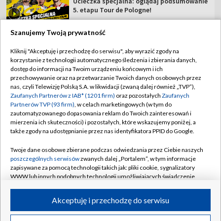
Ucieczka specjalna: oglądaj podsumowanie
5. etapu Tour de Pologne!
Szanujemy Twoją prywatność
Kliknij "Akceptuję i przechodzę do serwisu", aby wyrazić zgody na
korzystanie z technologii automatycznego śledzenia i zbierania danych,
TVP
dostęp do informacji na Twoim urządzeniu końcowym i ich
Abonament TVP
Regulamin TVP
przechowywanie oraz na przetwarzanie Twoich danych osobowych przez
nas, czyli Telewizję Polską S.A. w likwidacji (zwaną dalej również „TVP”),
Polityka prywatności
Sklep TVP
Zaufanych Partnerów z IAB* (1201 firm)
oraz pozostałych
Zaufanych
Partnerów TVP (93 firm)
, w celach marketingowych (w tym do
Biuro Reklamy
Moje zgody
zautomatyzowanego dopasowania reklam do Twoich zainteresowań i
mierzenia ich skuteczności) i pozostałych, które wskazujemy poniżej, a
Oferta Handlowa
Biuro reklamy
także zgody na udostępnianie przez nas identyfikatora PPID do Google.
Telegazeta ogłoszenia
Kontakt
Twoje dane osobowe zbierane podczas odwiedzania przez Ciebie naszych
Emisja w TVP
poszczególnych serwisów
zwanych dalej „Portalem”, w tym informacje
zapisywane za pomocą technologii takich jak: pliki cookie, sygnalizatory
Kanały
Rada Programowa
WWW lub innych podobnych technologii umożliwiających świadczenie
dopasowanych i bezpiecznych usług, personalizację treści oraz reklam,
Ogłoszenia przetargowe
udostępnianie funkcji mediów społecznościowych oraz analizowanie
©2026 Telewizja Polska Spółka Akcyjna w likwidacji
Akceptuję i przechodzę do serwisu
ruchu w Internecie.
Akademia Telewizyjna
Informacje o nadawcy