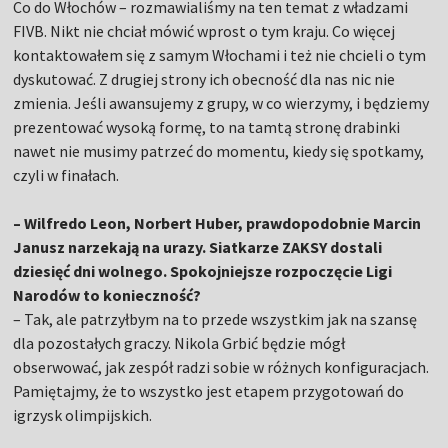
Co do Włochów – rozmawialiśmy na ten temat z władzami
FIVB. Nikt nie chciał mówić wprost o tym kraju. Co więcej
kontaktowałem się z samym Włochami i też nie chcieli o tym
dyskutować. Z drugiej strony ich obecność dla nas nic nie
zmienia. Jeśli awansujemy z grupy, w co wierzymy, i będziemy
prezentować wysoką formę, to na tamtą stronę drabinki
nawet nie musimy patrzeć do momentu, kiedy się spotkamy,
czyli w finałach.
– Wilfredo Leon, Norbert Huber, prawdopodobnie Marcin
Janusz narzekają na urazy. Siatkarze ZAKSY dostali
dziesięć dni wolnego. Spokojniejsze rozpoczęcie Ligi
Narodów to konieczność?
– Tak, ale patrzyłbym na to przede wszystkim jak na szansę
dla pozostałych graczy. Nikola Grbić będzie mógł
obserwować, jak zespół radzi sobie w różnych konfiguracjach.
Pamiętajmy, że to wszystko jest etapem przygotowań do
igrzysk olimpijskich.