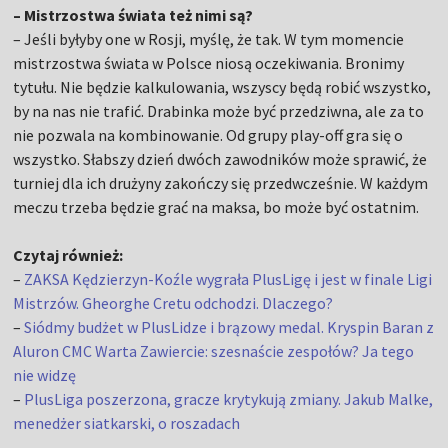
– Mistrzostwa świata też nimi są?
– Jeśli byłyby one w Rosji, myślę, że tak. W tym momencie
mistrzostwa świata w Polsce niosą oczekiwania. Bronimy
tytułu. Nie będzie kalkulowania, wszyscy będą robić wszystko,
by na nas nie trafić. Drabinka może być przedziwna, ale za to
nie pozwala na kombinowanie. Od grupy play-off gra się o
wszystko. Słabszy dzień dwóch zawodników może sprawić, że
turniej dla ich drużyny zakończy się przedwcześnie. W każdym
meczu trzeba będzie grać na maksa, bo może być ostatnim.
Czytaj również:
–
ZAKSA Kędzierzyn-Koźle wygrała PlusLigę i jest w finale Ligi
Mistrzów. Gheorghe Cretu odchodzi. Dlaczego?
–
Siódmy budżet w PlusLidze i brązowy medal. Kryspin Baran z
Aluron CMC Warta Zawiercie: szesnaście zespołów? Ja tego
nie widzę
–
PlusLiga poszerzona, gracze krytykują zmiany. Jakub Malke,
menedżer siatkarski, o roszadach