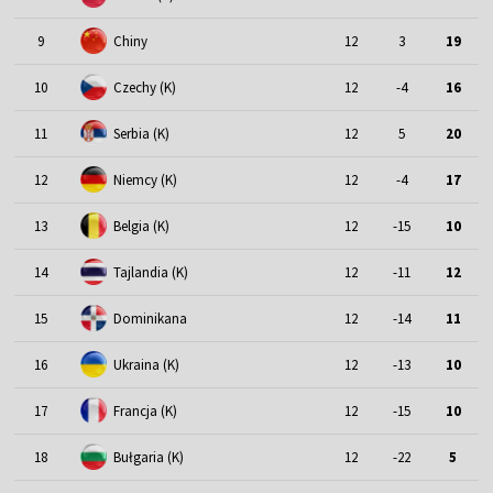
9
Chiny
12
3
19
10
Czechy (K)
12
-4
16
11
Serbia (K)
12
5
20
12
Niemcy (K)
12
-4
17
13
Belgia (K)
12
-15
10
14
Tajlandia (K)
12
-11
12
15
Dominikana
12
-14
11
16
Ukraina (K)
12
-13
10
17
Francja (K)
12
-15
10
18
Bułgaria (K)
12
-22
5