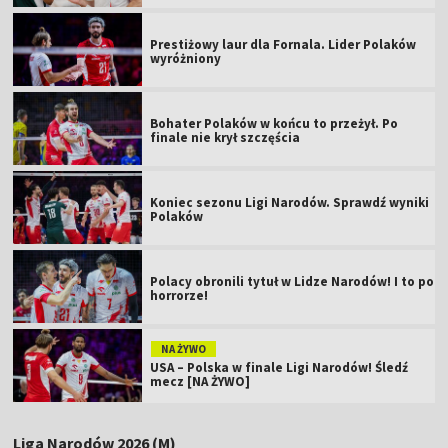
Prestiżowy laur dla Fornala. Lider Polaków
wyróżniony
Bohater Polaków w końcu to przeżył. Po
finale nie krył szczęścia
Koniec sezonu Ligi Narodów. Sprawdź wyniki
Polaków
Polacy obronili tytuł w Lidze Narodów! I to po
horrorze!
NA ŻYWO
USA – Polska w finale Ligi Narodów! Śledź
mecz [NA ŻYWO]
Liga Narodów 2026 (M)