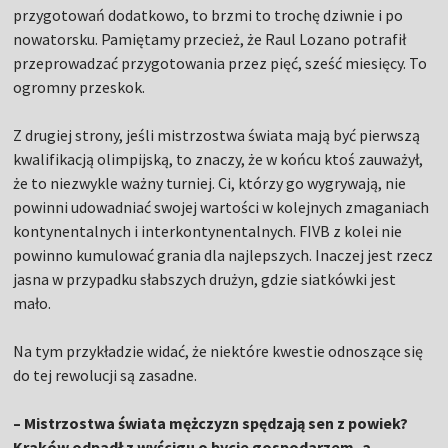
przygotowań dodatkowo, to brzmi to trochę dziwnie i po
nowatorsku. Pamiętamy przecież, że Raul Lozano potrafił
przeprowadzać przygotowania przez pięć, sześć miesięcy. To
ogromny przeskok.
Z drugiej strony, jeśli mistrzostwa świata mają być pierwszą
kwalifikacją olimpijską, to znaczy, że w końcu ktoś zauważył,
że to niezwykle ważny turniej. Ci, którzy go wygrywają, nie
powinni udowadniać swojej wartości w kolejnych zmaganiach
kontynentalnych i interkontynentalnych. FIVB z kolei nie
powinno kumulować grania dla najlepszych. Inaczej jest rzecz
jasna w przypadku słabszych drużyn, gdzie siatkówki jest
mało.
Na tym przykładzie widać, że niektóre kwestie odnoszące się
do tej rewolucji są zasadne.
– Mistrzostwa świata mężczyzn spędzają sen z powiek?
Kraków odpadł z wyścigu o bycie gospodarzem, a