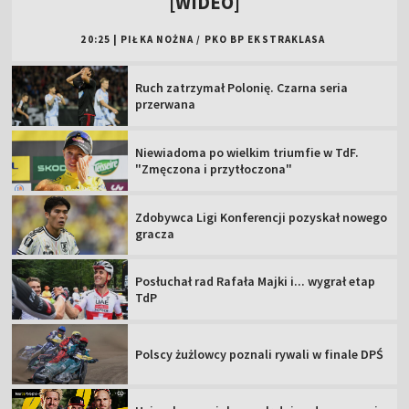
[WIDEO]
20:25
|
PIŁKA NOŻNA
/
PKO BP EKSTRAKLASA
Ruch zatrzymał Polonię. Czarna seria
przerwana
Niewiadoma po wielkim triumfie w TdF.
"Zmęczona i przytłoczona"
Zdobywca Ligi Konferencji pozyskał nowego
gracza
Posłuchał rad Rafała Majki i... wygrał etap
TdP
Polscy żużlowcy poznali rywali w finale DPŚ