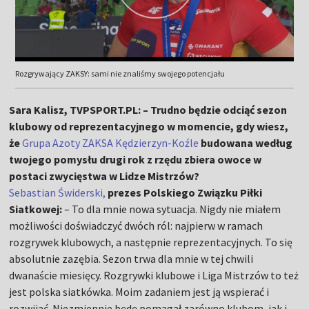
Rozgrywający ZAKSY: sami nie znaliśmy swojego potencjału
Sara Kalisz, TVPSPORT.PL: – Trudno będzie odciąć sezon
klubowy od reprezentacyjnego w momencie, gdy wiesz,
że
Grupa Azoty ZAKSA Kędzierzyn-Koźle
budowana według
twojego pomysłu drugi rok z rzędu zbiera owoce w
postaci zwycięstwa w Lidze Mistrzów?
Sebastian Świderski,
prezes Polskiego Związku Piłki
Siatkowej:
– To dla mnie nowa sytuacja. Nigdy nie miałem
możliwości doświadczyć dwóch ról: najpierw w ramach
rozgrywek klubowych, a następnie reprezentacyjnych. To się
absolutnie zazębia. Sezon trwa dla mnie w tej chwili
dwanaście miesięcy. Rozgrywki klubowe i Liga Mistrzów to też
jest polska siatkówka. Moim zadaniem jest ją wspierać i
rozwijać. Niezmiennie będę pomagał zarówno klubom, jak i