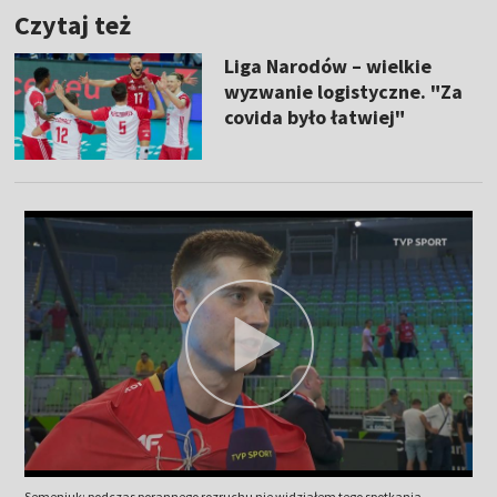
Czytaj też
Liga Narodów – wielkie
wyzwanie logistyczne. "Za
covida było łatwiej"
Semeniuk: podczas porannego rozruchu nie widziałem tego spotkania