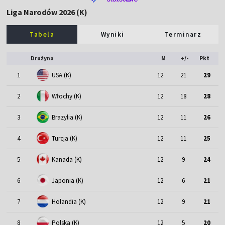
Liga Narodów 2026 (K)
Tabela
Wyniki
Terminarz
Drużyna
M
+/-
Pkt
1
USA (K)
12
21
29
2
Włochy (K)
12
18
28
3
Brazylia (K)
12
11
26
4
Turcja (K)
12
11
25
5
Kanada (K)
12
9
24
6
Japonia (K)
12
6
21
7
Holandia (K)
12
9
21
8
Polska (K)
12
5
20