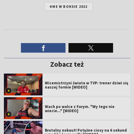
#ME W BOKSIE 2022
Zobacz też
Wicemistrzyni świata w TVP: trener dziwi się
naszej formie [WIDEO]
Wach po walce z Furym. "Wy tego nie
wiecie..." [WIDEO]
Brutalny nokaut! Potężne ciosy na 6 sekund