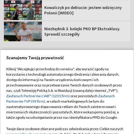
Kowalczyk po debiucie: jestem wdzięczny
Polonii [WIDEO]
Niezbędnik 3. kolejki PKO BP Ekstraklasy.
Sprawdź szczegóły
Szanujemy Twoją prywatność
TVP
Kliknij "Akceptuję i przechodzę do serwisu", aby wyrazić zgody na
korzystanie z technologii automatycznego śledzenia i zbierania danych,
Abonament TVP
Regulamin TVP
dostęp do informacji na Twoim urządzeniu końcowym i ich
Polityka prywatności
Sklep TVP
przechowywanie oraz na przetwarzanie Twoich danych osobowych przez
nas, czyli Telewizję Polską S.A. w likwidacji (zwaną dalej również „TVP”),
Biuro Reklamy
Moje zgody
Zaufanych Partnerów z IAB* (1201 firm)
oraz pozostałych
Zaufanych
Partnerów TVP (93 firm)
, w celach marketingowych (w tym do
Oferta Handlowa
Biuro reklamy
zautomatyzowanego dopasowania reklam do Twoich zainteresowań i
mierzenia ich skuteczności) i pozostałych, które wskazujemy poniżej, a
Telegazeta ogłoszenia
Kontakt
także zgody na udostępnianie przez nas identyfikatora PPID do Google.
Emisja w TVP
Twoje dane osobowe zbierane podczas odwiedzania przez Ciebie naszych
Kanały
Rada Programowa