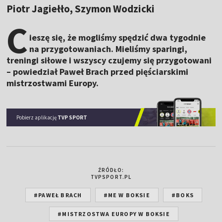
Piotr Jagiełło, Szymon Wodzicki
C
ieszę się, że mogliśmy spędzić dwa tygodnie
na przygotowaniach. Mieliśmy sparingi,
treningi siłowe i wszyscy czujemy się przygotowani
– powiedział Paweł Brach przed pięściarskimi
mistrzostwami Europy.
Pobierz aplikację
TVP SPORT
ŹRÓDŁO:
TVPSPORT.PL
#PAWEŁ BRACH
#ME W BOKSIE
#BOKS
#MISTRZOSTWA EUROPY W BOKSIE