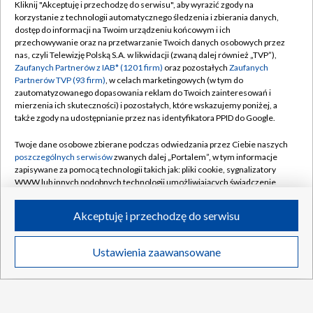
Kliknij "Akceptuję i przechodzę do serwisu", aby wyrazić zgody na
korzystanie z technologii automatycznego śledzenia i zbierania danych,
TVP
dostęp do informacji na Twoim urządzeniu końcowym i ich
Abonament TVP
Regulamin TVP
przechowywanie oraz na przetwarzanie Twoich danych osobowych przez
nas, czyli Telewizję Polską S.A. w likwidacji (zwaną dalej również „TVP”),
Polityka prywatności
Sklep TVP
Zaufanych Partnerów z IAB* (1201 firm)
oraz pozostałych
Zaufanych
Partnerów TVP (93 firm)
, w celach marketingowych (w tym do
Biuro Reklamy
Moje zgody
zautomatyzowanego dopasowania reklam do Twoich zainteresowań i
mierzenia ich skuteczności) i pozostałych, które wskazujemy poniżej, a
Oferta Handlowa
Biuro reklamy
także zgody na udostępnianie przez nas identyfikatora PPID do Google.
Telegazeta ogłoszenia
Kontakt
Twoje dane osobowe zbierane podczas odwiedzania przez Ciebie naszych
Emisja w TVP
poszczególnych serwisów
zwanych dalej „Portalem”, w tym informacje
zapisywane za pomocą technologii takich jak: pliki cookie, sygnalizatory
Kanały
Rada Programowa
WWW lub innych podobnych technologii umożliwiających świadczenie
dopasowanych i bezpiecznych usług, personalizację treści oraz reklam,
Ogłoszenia przetargowe
udostępnianie funkcji mediów społecznościowych oraz analizowanie
©2026 Telewizja Polska Spółka Akcyjna w likwidacji
Akceptuję i przechodzę do serwisu
ruchu w Internecie.
Akademia Telewizyjna
Informacje o nadawcy
Twoje dane osobowe zbierane podczas odwiedzania przez Ciebie
Ustawienia zaawansowane
News
Transmisje
Wideo
Więcej
poszczególnych serwisów
na Portalu, takie jak adresy IP, identyfikatory
Centrum informacji TVP
Twoich urządzeń końcowych i identyfikatory plików cookie, informacje o
Twoich wyszukiwaniach w serwisach Portalu czy historia odwiedzin będą
System NOS
przetwarzane przez TVP,
Zaufanych Partnerów z IAB
oraz pozostałych
Zaufanych Partnerów TVP
dla realizacji następujących celów i funkcji:
Zgłoś program (ROPAT)