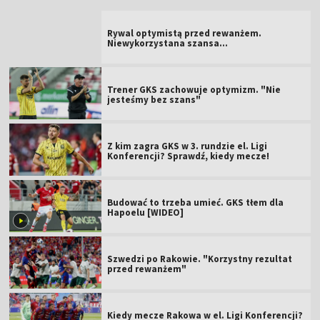
Rywal optymistą przed rewanżem.
Niewykorzystana szansa...
Trener GKS zachowuje optymizm. "Nie
jesteśmy bez szans"
Z kim zagra GKS w 3. rundzie el. Ligi
Konferencji? Sprawdź, kiedy mecze!
Budować to trzeba umieć. GKS tłem dla
Hapoelu [WIDEO]
Szwedzi po Rakowie. "Korzystny rezultat
przed rewanżem"
Kiedy mecze Rakowa w el. Ligi Konferencji?