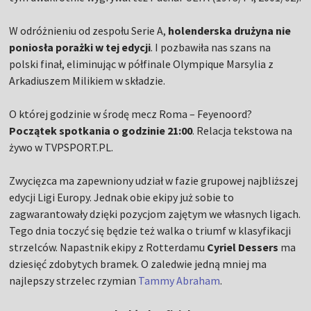
W odróżnieniu od zespołu Serie A,
holenderska drużyna nie
poniosła porażki w tej edycji
. I pozbawiła nas szans na
polski finał, eliminując w półfinale Olympique Marsylia z
Arkadiuszem Milikiem w składzie.
O której godzinie w środę mecz Roma – Feyenoord?
Początek spotkania o godzinie 21:00
. Relacja tekstowa na
żywo w TVPSPORT.PL.
Zwycięzca ma zapewniony udział w fazie grupowej najbliższej
edycji Ligi Europy. Jednak obie ekipy już sobie to
zagwarantowały dzięki pozycjom zajętym we własnych ligach.
Tego dnia toczyć się będzie też walka o triumf w klasyfikacji
strzelców. Napastnik ekipy z Rotterdamu
Cyriel Dessers
ma
dziesięć zdobytych bramek. O zaledwie jedną mniej ma
najlepszy strzelec rzymian
Tammy Abraham
.