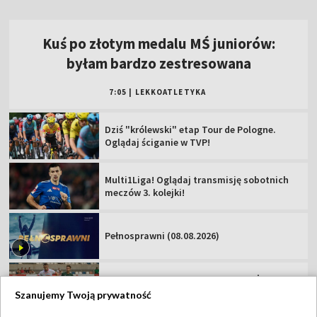
Oglądaj ściganie w TVP!
Multi1Liga! Oglądaj transmisję sobotnich
meczów 3. kolejki!
Pełnosprawni (08.08.2026)
Zawisza Bydgoszcz – Resovia [NA ŻYWO].
Oglądaj mecz Betclic 2 Ligi
Podhale Nowy Targ – Hutnik Kraków [NA
ŻYWO]. Oglądaj mecz Betclic 2 Ligi
Miedź Legnica – Pogoń Grodzisk
Mazowiecki. Oglądaj mecz Betclic 1 Ligi!
Szanujemy Twoją prywatność