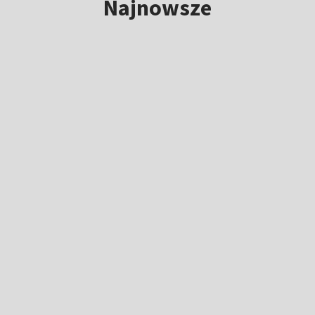
Najnowsze
Kuś po złotym medalu MŚ juniorów:
byłam bardzo zestresowana
7:05
|
LEKKOATLETYKA
Dziś "królewski" etap Tour de Pologne.