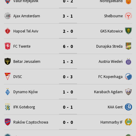
0 - 2
Valur Reykjavik
Nordsjaelland
3 - 1
Ajax Amsterdam
Shelbourne
2 - 0
Hapoel Tel Aviv
GKS Katowice
6 - 0
FC Twente
Dunajska Streda
1 - 2
Beitar Jerusalem
Austria Wiedeń
0 - 3
DVSC
FC Kopenhaga
1 - 0
Dynamo Kijów
Karabach Agdam
0 - 1
IFK Goteborg
KAA Gent
0 - 0
Raków Częstochowa
Hammarby IF