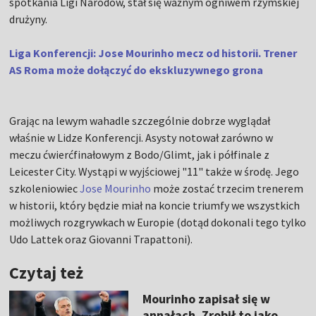
spotkania Ligi Narodów, stał się ważnym ogniwem rzymskiej
drużyny.
Liga Konferencji: Jose Mourinho mecz od historii. Trener
AS Roma może dołączyć do ekskluzywnego grona
Grając na lewym wahadle szczególnie dobrze wyglądał
właśnie w Lidze Konferencji. Asysty notował zarówno w
meczu ćwierćfinałowym z Bodo/Glimt, jak i półfinale z
Leicester City. Wystąpi w wyjściowej "11" także w środę. Jego
szkoleniowiec
Jose Mourinho
może zostać trzecim trenerem
w historii, który będzie miał na koncie triumfy we wszystkich
możliwych rozgrywkach w Europie (dotąd dokonali tego tylko
Udo Lattek oraz Giovanni Trapattoni).
Czytaj też
Mourinho zapisał się w
annałach. Zrobił to jako