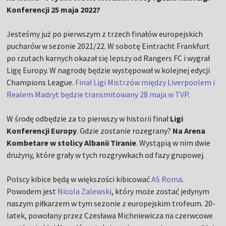
Konferencji 25 maja 2022?
Jesteśmy już po pierwszym z trzech finałów europejskich
pucharów w sezonie 2021/22. W sobotę Eintracht Frankfurt
po rzutach karnych okazał się lepszy od Rangers FC i wygrał
Ligę Europy. W nagrodę będzie występował w kolejnej edycji
Champions League.
Finał Ligi Mistrzów między Liverpoolem i
Realem Madryt będzie transmitowany 28 maja w TVP
.
W środę odbędzie za to pierwszy w historii finał
Ligi
Konferencji Europy
. Gdzie zostanie rozegrany?
Na Arena
Kombetare w stolicy Albanii Tiranie
. Wystąpią w nim dwie
drużyny, które grały w tych rozgrywkach od fazy grupowej.
Polscy kibice będą w większości kibicować
AS Roma
.
Powodem jest
Nicola Zalewski
, który może zostać jedynym
naszym piłkarzem w tym sezonie z europejskim trofeum. 20-
latek, powołany przez Czesława Michniewicza na czerwcowe