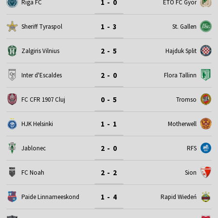
1 - 0
Riga FC
ETO FC Gyor
1 - 3
Sheriff Tyraspol
St. Gallen
2 - 5
Zalgiris Vilnius
Hajduk Split
2 - 0
Inter d'Escaldes
Flora Tallinn
0 - 5
FC CFR 1907 Cluj
Tromso
1 - 1
HJK Helsinki
Motherwell
2 - 0
Jablonec
RFS
2 - 2
FC Noah
Sion
1 - 4
Paide Linnameeskond
Rapid Wiedeń