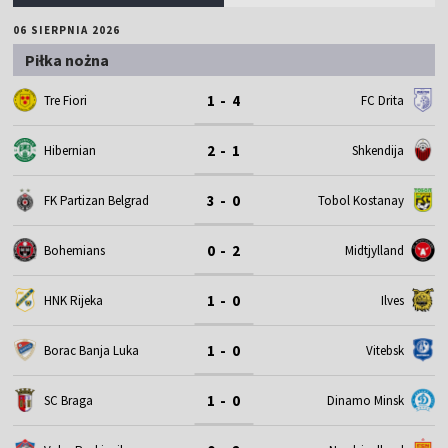
06 SIERPNIA 2026
Piłka nożna
1 - 4
Tre Fiori
FC Drita
2 - 1
Hibernian
Shkendija
3 - 0
FK Partizan Belgrad
Tobol Kostanay
0 - 2
Bohemians
Midtjylland
1 - 0
HNK Rijeka
Ilves
1 - 0
Borac Banja Luka
Vitebsk
1 - 0
SC Braga
Dinamo Minsk