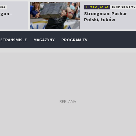
YKA
JUTRO, 05:45
INNE SPORTY
egon –
Strongman: Puchar
Polski, Łuków
ETRANSMISJE
MAGAZYNY
PROGRAM TV