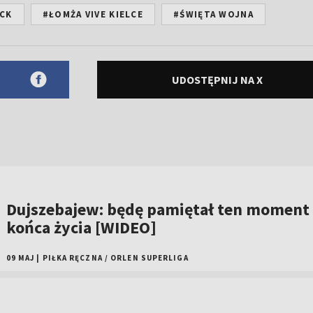
OCK
#ŁOMŻA VIVE KIELCE
#ŚWIĘTA WOJNA
UDOSTĘPNIJ NA X
Dujszebajew: będę pamiętał ten moment
końca życia [WIDEO]
09 MAJ
|
PIŁKA RĘCZNA
/
ORLEN SUPERLIGA