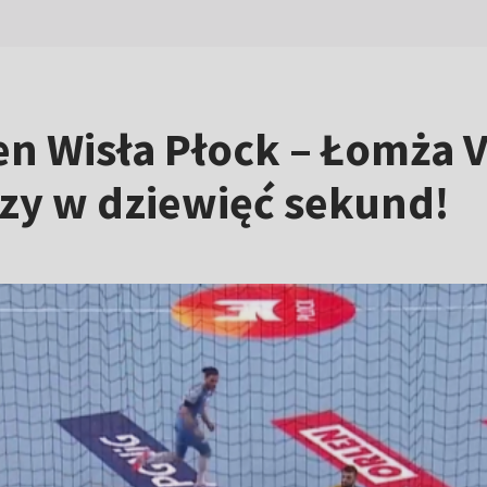
n Wisła Płock – Łomża Vi
zy w dziewięć sekund!