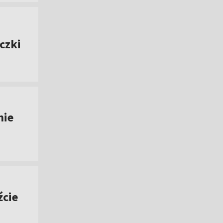
czki
nie
źcie