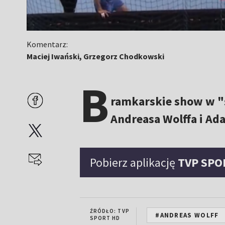
Komentarz:
Maciej Iwański, Grzegorz Chodkowski
B
ramkarskie show w "ś
Andreasa Wolffa i A
Pobierz aplikację
TVP SPO
ŹRÓDŁO: TVP
#ANDREAS WOLFF
SPORT HD