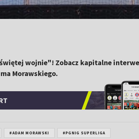
więtej wojnie"! Zobacz kapitalne interwe
dama Morawskiego.
RT
#ADAM MORAWSKI
#PGNIG SUPERLIGA