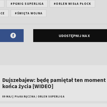
F
#PGNIG SUPERLIGA
#ORLEN WISŁA PŁOCK
LCE
#ŚWIĘTA WOJNA
UDOSTĘPNIJ NA X
Dujszebajew: będę pamiętał ten moment
końca życia [WIDEO]
09 MAJ
|
PIŁKA RĘCZNA
/
ORLEN SUPERLIGA