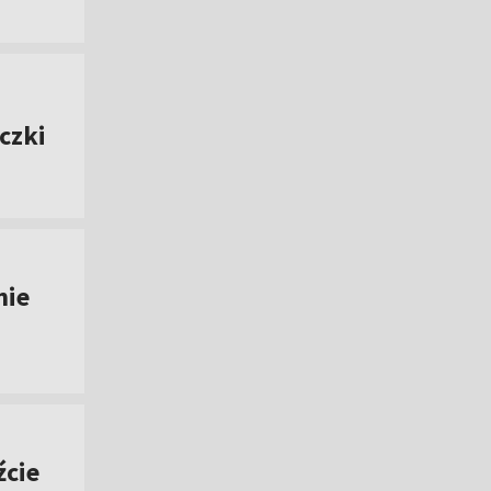
czki
nie
źcie