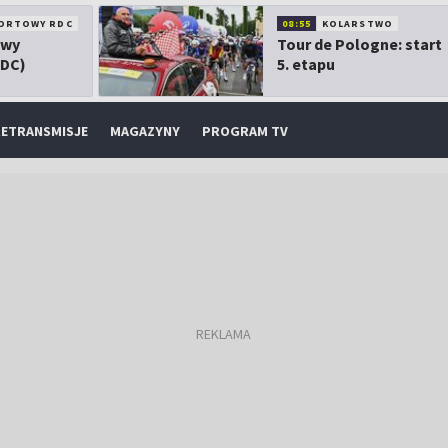
ORTOWY RDC
08:55
KOLARSTWO
owy
Tour de Pologne: start
RDC)
5. etapu
ETRANSMISJE
MAGAZYNY
PROGRAM TV