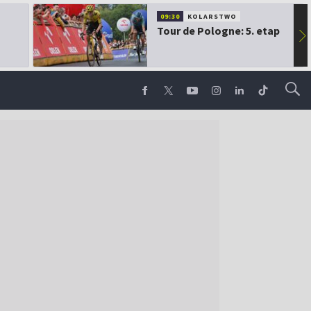
09:30
KOLARSTWO
Tour de Pologne: 5. etap
▶