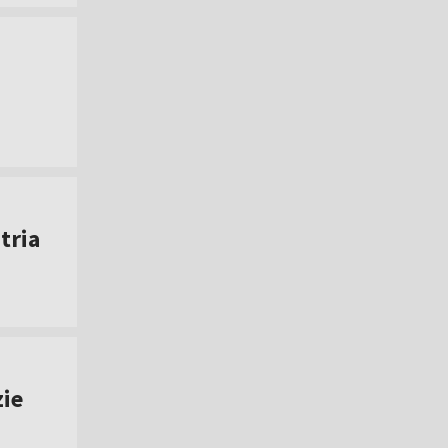
tria
zie