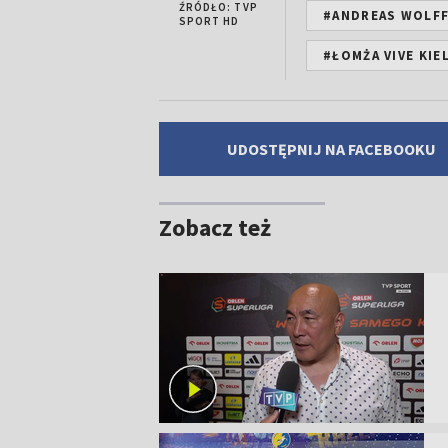
ŹRÓDŁO: TVP
#ANDREAS WOLF
SPORT HD
#ŁOMŻA VIVE KIE
UDOSTĘPNIJ NA FACEBOOKU
Zobacz też