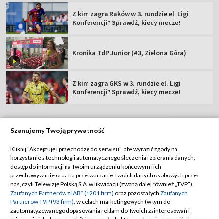
Z kim zagra Raków w 3. rundzie el. Ligi
Konferencji? Sprawdź, kiedy mecze!
Kronika TdP Junior (#3, Zielona Góra)
Z kim zagra GKS w 3. rundzie el. Ligi
Konferencji? Sprawdź, kiedy mecze!
Szanujemy Twoją prywatność
TVP
Kliknij "Akceptuję i przechodzę do serwisu", aby wyrazić zgody na
korzystanie z technologii automatycznego śledzenia i zbierania danych,
Abonament TVP
Regulamin TVP
dostęp do informacji na Twoim urządzeniu końcowym i ich
Polityka prywatności
Sklep TVP
przechowywanie oraz na przetwarzanie Twoich danych osobowych przez
nas, czyli Telewizję Polską S.A. w likwidacji (zwaną dalej również „TVP”),
Biuro Reklamy
Moje zgody
Zaufanych Partnerów z IAB* (1201 firm)
oraz pozostałych
Zaufanych
Partnerów TVP (93 firm)
, w celach marketingowych (w tym do
Oferta Handlowa
Biuro reklamy
zautomatyzowanego dopasowania reklam do Twoich zainteresowań i