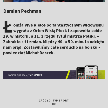
Damian Pechman
Ł
omża Vive Kielce po fantastycznym widowisku
wygrała z Orlen Wisłą Płock i zapewniła sobie
19. w historii, a 11. z rzędu tytuł mistrza Polski. –
Zabrakło sił i zmian. Między 40. a 50. minutą odcięło
nam prąd. Zostawiliśmy całe serducho na boisku –
powiedział Michał Daszek.
Pobierz aplikację
TVP SPORT
ŹRÓDŁO: TVP SPORT
HD