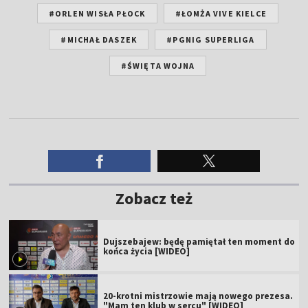
#ORLEN WISŁA PŁOCK
#ŁOMŻA VIVE KIELCE
#MICHAŁ DASZEK
#PGNIG SUPERLIGA
#ŚWIĘTA WOJNA
Zobacz też
Dujszebajew: będę pamiętał ten moment do
końca życia [WIDEO]
20-krotni mistrzowie mają nowego prezesa.
"Mam ten klub w sercu" [WIDEO]