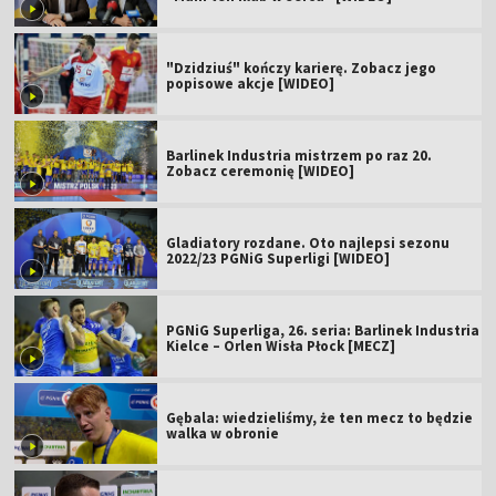
"Dzidziuś" kończy karierę. Zobacz jego
popisowe akcje [WIDEO]
Barlinek Industria mistrzem po raz 20.
Zobacz ceremonię [WIDEO]
Gladiatory rozdane. Oto najlepsi sezonu
2022/23 PGNiG Superligi [WIDEO]
PGNiG Superliga, 26. seria: Barlinek Industria
Kielce – Orlen Wisła Płock [MECZ]
Gębala: wiedzieliśmy, że ten mecz to będzie
walka w obronie