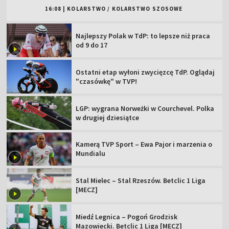
16:08
|
KOLARSTWO
/
KOLARSTWO SZOSOWE
Najlepszy Polak w TdP: to lepsze niż praca
od 9 do 17
Ostatni etap wyłoni zwycięzcę TdP. Oglądaj
"czasówkę" w TVP!
LGP: wygrana Norweżki w Courchevel. Polka
w drugiej dziesiątce
Kamerą TVP Sport – Ewa Pajor i marzenia o
Mundialu
Stal Mielec – Stal Rzeszów. Betclic 1 Liga
[MECZ]
Miedź Legnica – Pogoń Grodzisk
Mazowiecki. Betclic 1 Liga [MECZ]