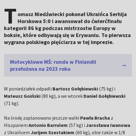
T
omasz Niedźwiecki pokonał Ukraińca Serhija
Horskowa 5:0 i awansował do ćwierćfinału
kategorii 86 kg podczas mistrzostw Europy w
boksie, które odbywają się w Erywaniu. To pierwsza
wygrana polskiego pięściarza w tej imprezie.
Motocyklowe MŚ: runda w Finlandii
przełożona na 2023 roku
W poniedziałek odpadli
Bartosz Gołębiewski
(75 kg) i
Mateusz Goiński
(80 kg), a we wtorek
Daniel Gołębiewski
(71 kg).
Na środę zaplanowano jeszcze walki
Pawła Bracha
z
Hiszpanem
Antonio Barrulem
(57 kg) i
Jarosława Iwanowa
z Ukraińcem
Jurijem Szestakiem
(60 kg), obie także w 1/8