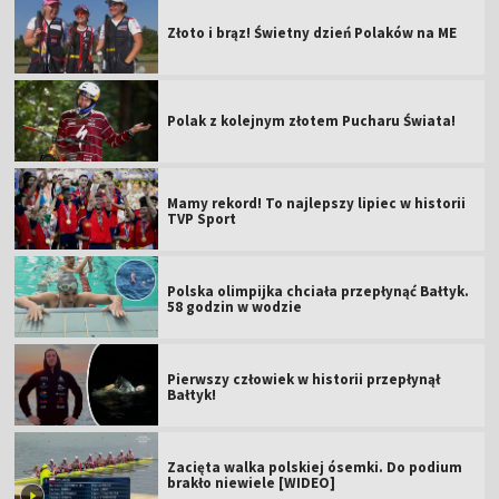
Złoto i brąz! Świetny dzień Polaków na ME
Polak z kolejnym złotem Pucharu Świata!
Mamy rekord! To najlepszy lipiec w historii
TVP Sport
Polska olimpijka chciała przepłynąć Bałtyk.
58 godzin w wodzie
Pierwszy człowiek w historii przepłynął
Bałtyk!
Zacięta walka polskiej ósemki. Do podium
brakło niewiele [WIDEO]