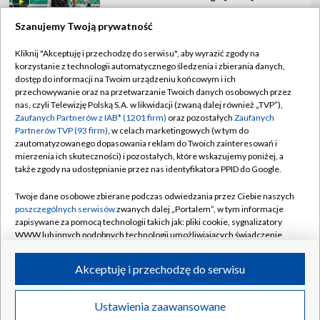
Szanujemy Twoją prywatność
Kliknij "Akceptuję i przechodzę do serwisu", aby wyrazić zgody na
korzystanie z technologii automatycznego śledzenia i zbierania danych,
TVP
dostęp do informacji na Twoim urządzeniu końcowym i ich
przechowywanie oraz na przetwarzanie Twoich danych osobowych przez
Abonament TVP
Regulamin TVP
nas, czyli Telewizję Polską S.A. w likwidacji (zwaną dalej również „TVP”),
Polityka prywatności
Sklep TVP
Zaufanych Partnerów z IAB* (1201 firm)
oraz pozostałych
Zaufanych
Partnerów TVP (93 firm)
, w celach marketingowych (w tym do
Biuro Reklamy
Moje zgody
zautomatyzowanego dopasowania reklam do Twoich zainteresowań i
mierzenia ich skuteczności) i pozostałych, które wskazujemy poniżej, a
Oferta Handlowa
Biuro reklamy
także zgody na udostępnianie przez nas identyfikatora PPID do Google.
Telegazeta ogłoszenia
Kontakt
Twoje dane osobowe zbierane podczas odwiedzania przez Ciebie naszych
Emisja w TVP
poszczególnych serwisów
zwanych dalej „Portalem”, w tym informacje
zapisywane za pomocą technologii takich jak: pliki cookie, sygnalizatory
Kanały
Rada Programowa
WWW lub innych podobnych technologii umożliwiających świadczenie
dopasowanych i bezpiecznych usług, personalizację treści oraz reklam,
Ogłoszenia przetargowe
udostępnianie funkcji mediów społecznościowych oraz analizowanie
©2026 Telewizja Polska Spółka Akcyjna w likwidacji
Akceptuję i przechodzę do serwisu
ruchu w Internecie.
Akademia Telewizyjna
Informacje o nadawcy
Twoje dane osobowe zbierane podczas odwiedzania przez Ciebie
Ustawienia zaawansowane
News
Transmisje
Wideo
Więcej
poszczególnych serwisów
na Portalu, takie jak adresy IP, identyfikatory