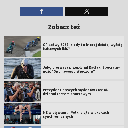
Zobacz też
GP Łotwy 2026: kiedy i o której dzisiaj wyścig
żużlowych IMŚ?
Jako pierwszy przepłynął Bałtyk. Specjalny
gość "Sportowego Wieczoru"
Prezydent naszych sąsiadów został...
dziennikarzem sportowym
ME w pływaniu. Polki piąte w skokach
synchronicznych