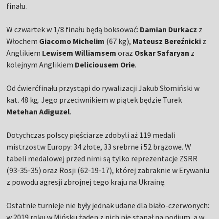
finału.
W czwartek w 1/8 finału będą boksować:
Damian Durkacz
z
Włochem
Giacomo Michelim
(67 kg),
Mateusz Bereźnicki
z
Anglikiem
Lewisem Williamsem
oraz
Oskar Safaryan
z
kolejnym Anglikiem
Deliciousem Orie
.
Od ćwierćfinału przystąpi do rywalizacji Jakub Słomiński w
kat. 48 kg. Jego przeciwnikiem w piątek będzie Turek
Metehan Adiguzel
.
Dotychczas polscy pięściarze zdobyli aż 119 medali
mistrzostw Europy: 34 złote, 33 srebrne i 52 brązowe. W
tabeli medalowej przed nimi są tylko reprezentacje ZSRR
(93-35-35) oraz Rosji (62-19-17), której zabraknie w Erywaniu
z powodu agresji zbrojnej tego kraju na Ukrainę.
Ostatnie turnieje nie były jednak udane dla biało-czerwonych:
w 2019 roku w Mińsku żaden z nich nie stanął na podium, a w