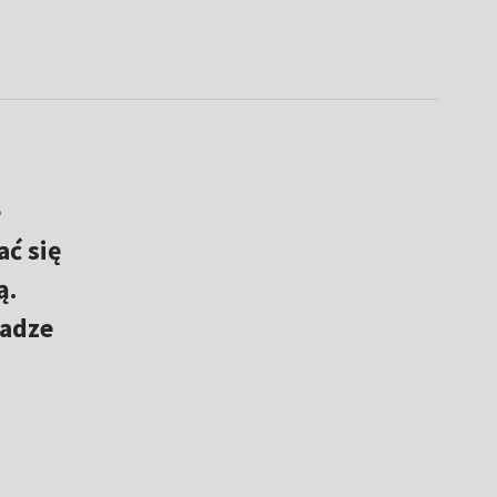
e
ć się
ą.
ładze