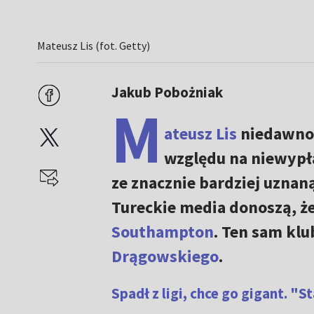
Mateusz Lis (fot. Getty)
Jakub Pobożniak
M
ateusz Lis
niedawno 
względu na niewypł
ze znacznie bardziej uznan
Tureckie media donoszą, ż
Southampton
. Ten sam kl
Drągowskiego
.
Spadł z ligi, chce go gigant. "