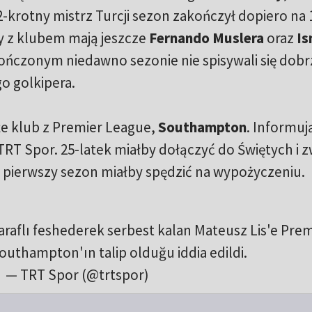
krotny mistrz Turcji sezon zakończył dopiero na 
y z klubem mają jeszcze
Fernando Muslera
oraz
Is
kończonym niedawno sezonie nie spisywali się dobr
o golkipera.
kże klub z Premier League,
Southampton
. Informuj
TRT Spor. 25-latek miałby dołączyć do Świętych i 
ś pierwszy sezon miałby spędzić na wypożyczeniu.
taraflı feshederek serbest kalan Mateusz Lis'e Prem
outhampton'ın talip olduğu iddia edildi.
— TRT Spor (@trtspor)