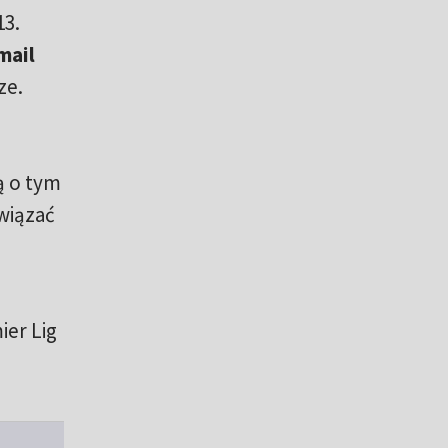
13.
mail
ze.
ą o tym
związać
ier Lig