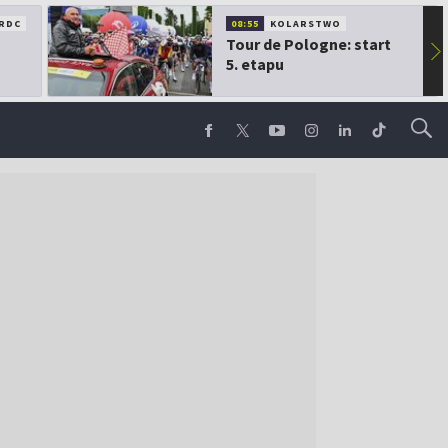
RDC
08:55
KOLARSTWO
Tour de Pologne: start
▶
5. etapu