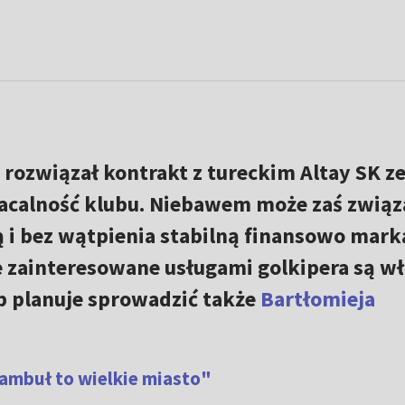
rozwiązał kontrakt z tureckim Altay SK z
acalność klubu. Niebawem może zaś związa
ą i bez wątpienia stabilną finansowo mark
e zainteresowane usługami golkipera są w
ub planuje sprowadzić także
Bartłomieja
Stambuł to wielkie miasto"