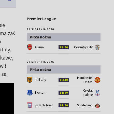
Premier League
się
21 SIERPNIA 2026
ma zaś
Piłka nożna
m
Arsenal
Coventry City
19:00
ntiny.
ekawe,
22 SIERPNIA 2026
wił
Piłka nożna
isa.
Manchester
Hull City
11:30
United
Crystal
Everton
14:00
Palace
Ipswich Town
Sunderland
14:00