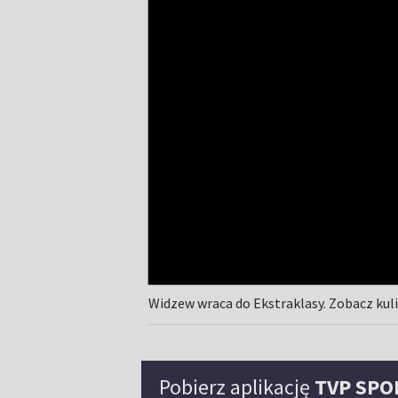
Widzew wraca do Ekstraklasy. Zobacz ku
Pobierz aplikację
TVP SPO