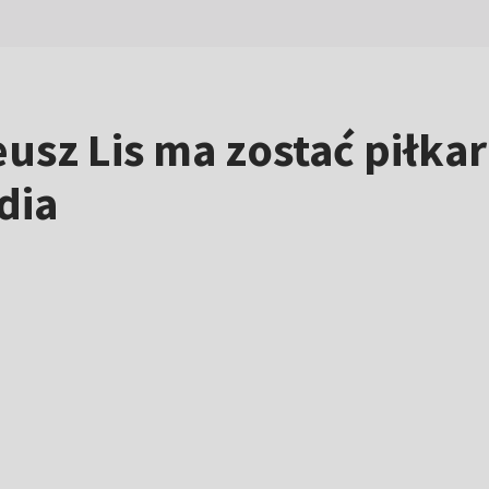
eusz Lis ma zostać piłk
dia