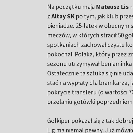
Na początku maja
Mateusz Lis
r
z
Altay SK
po tym, jak klub prze
pieniądze. 25-latek w obecnym s
meczów, w których stracił 50 gol
spotkaniach zachował czyste kon
pokochali Polaka, który przez z
sezonu utrzymywał beniaminka p
Ostatecznie ta sztuka się nie uda
stać na wypłaty dla bramkarza, j
pokrycie transferu (o wartości 70
przelaniu gotówki poprzedniemu
Golkiper pokazał się z tak dobr
Lig ma niemal pewny. Już mówiło