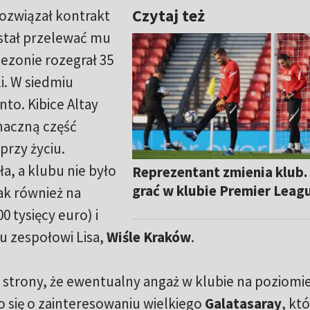
Czytaj też
ozwiązał kontrakt
stał przelewać mu
ezonie rozegrał 35
i. W siedmiu
to. Kibice Altay
naczną część
rzy życiu.
ła, a klubu nie było
Reprezentant zmienia klub.
grać w klubie Premier Leag
ak również na
0 tysięcy euro) i
 zespołowi Lisa,
Wiśle Kraków
.
ej strony, że ewentualny angaż w klubie na poziomi
 się o zainteresowaniu wielkiego
Galatasaray
, kt