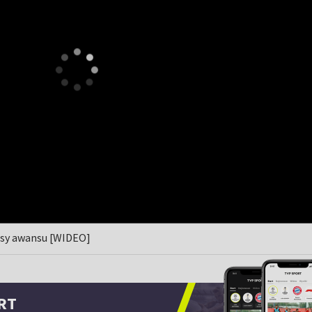
lisy awansu [WIDEO]
RT