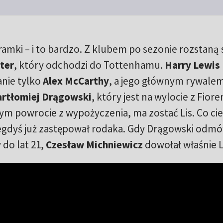
mki – i to bardzo. Z klubem po sezonie rozstaną 
ter
, który odchodzi do Tottenhamu.
Harry Lewis
anie tylko
Alex McCarthy
, a jego głównym rywale
artłomiej Drągowski
, który jest na wylocie z Fiore
ym powrocie z wypożyczenia, ma zostać Lis. Co ci
gdyś już zastępował rodaka. Gdy Drągowski odmó
do lat 21,
Czesław Michniewicz
dowołał właśnie L