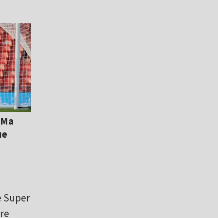
 Ma
ue
e Super
óre