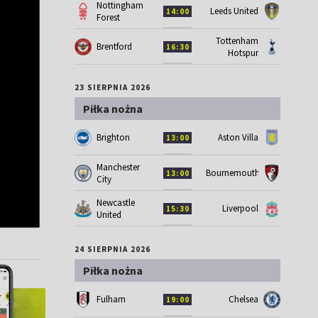
Nottingham
Leeds United
14:00
Forest
Tottenham
Brentford
16:30
Hotspur
23 SIERPNIA 2026
Piłka nożna
Brighton
Aston Villa
13:00
Manchester
Bournemouth
13:00
City
Newcastle
Liverpool
15:30
United
24 SIERPNIA 2026
Piłka nożna
Fulham
Chelsea
19:00