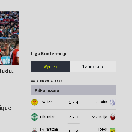
Liga Konferencji
Wyniki
Terminarz
 ludu.
06 SIERPNIA 2026
Piłka nożna
1 - 4
Tre Fiori
FC Drita
ique
2 - 1
Hibernian
Shkendija
FK Partizan
Tobol
3 - 0