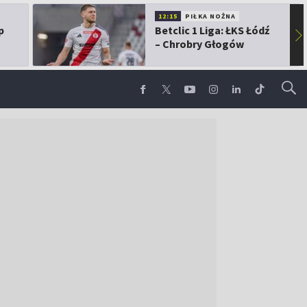
12:15
PIŁKA NOŻNA
p
Betclic 1 Liga: ŁKS Łódź
▶
– Chrobry Głogów