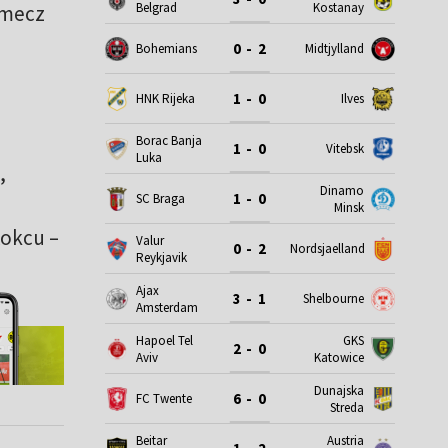
Belgrad
Kostanay
i mecz
0 - 2
Bohemians
Midtjylland
1 - 0
HNK Rijeka
Ilves
Borac Banja
1 - 0
Vitebsk
Luka
,
Dinamo
1 - 0
SC Braga
Minsk
Kokcu –
Valur
0 - 2
Nordsjaelland
Reykjavik
Ajax
3 - 1
Shelbourne
Amsterdam
Hapoel Tel
GKS
2 - 0
Aviv
Katowice
Dunajska
6 - 0
FC Twente
Streda
Beitar
Austria