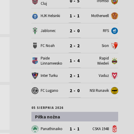
0 - 5
Tromso
Cluj
1 - 1
HJK Helsinki
Motherwell
2 - 0
Jablonec
RFS
2 - 2
FC Noah
Sion
Paide
Rapid
1 - 4
Linnameeskond
Wiedeń
2 - 1
Inter Turku
Vaduz
2 - 0
FC Lugano
NSI Runavik
05 SIERPNIA 2026
Piłka nożna
1 - 1
Panathinaikos
CSKA 1948