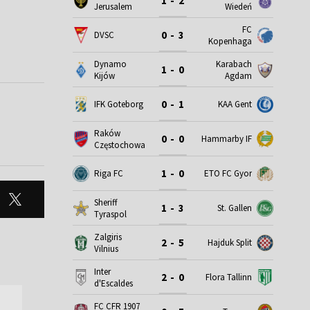
1 - 2
Jerusalem
Wiedeń
FC
0 - 3
DVSC
Kopenhaga
Dynamo
Karabach
1 - 0
Kijów
Agdam
0 - 1
IFK Goteborg
KAA Gent
Raków
0 - 0
Hammarby IF
Częstochowa
1 - 0
Riga FC
ETO FC Gyor
Sheriff
1 - 3
St. Gallen
Tyraspol
Zalgiris
2 - 5
Hajduk Split
Vilnius
Inter
2 - 0
Flora Tallinn
d'Escaldes
FC CFR 1907