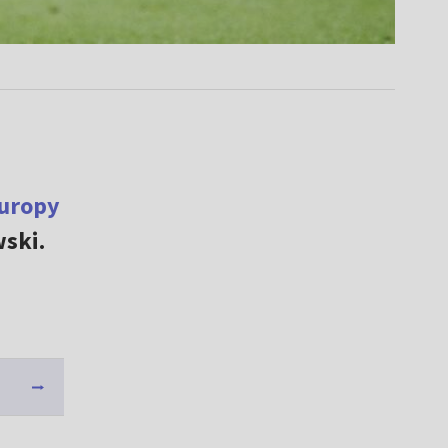
Europy
wski.