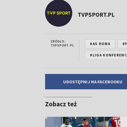
TVPSPORT.PL
ŹRÓDŁO:
#AS ROMA
#
TVPSPORT.PL
#LIGA KONFERENC
UDOSTĘPNIJ NA FACEBOOKU
Zobacz też