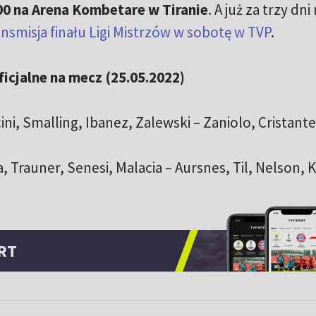
00 na Arena Kombetare w Tiranie
. A już za trzy dn
nsmisja finału Ligi Mistrzów w sobotę w TVP
.
icjalne na mecz (25.05.2022)
ni, Smalling, Ibanez, Zalewski – Zaniolo, Cristante
, Trauner, Senesi, Malacia – Aursnes, Til, Nelson, 
RT