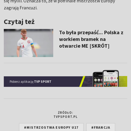
się mylili. Oznacza to, że w półfinale mistrzostw Europy
zagrają Francuzi.
Czytaj też
To była przepaść... Polska z
workiem bramek na
otwarcie ME [SKRÓT]
Pobierz aplikację
TVP SPORT
ŹRÓDŁO:
TVPSPORT.PL
#MISTRZOSTWA EUROPY U17
#FRANCJA