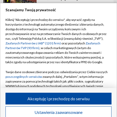
Szanujemy Twoją prywatność
Kliknij "Akceptuję i przechodzę do serwisu", aby wyrazić zgody na
korzystanie z technologii automatycznego śledzenia i zbierania danych,
TVP
dostęp do informacji na Twoim urządzeniu końcowym i ich
przechowywanie oraz na przetwarzanie Twoich danych osobowych przez
Abonament TVP
Regulamin TVP
nas, czyli Telewizję Polską S.A. w likwidacji (zwaną dalej również „TVP”),
Polityka prywatności
Sklep TVP
Zaufanych Partnerów z IAB* (1201 firm)
oraz pozostałych
Zaufanych
Partnerów TVP (93 firm)
, w celach marketingowych (w tym do
Biuro Reklamy
Moje zgody
zautomatyzowanego dopasowania reklam do Twoich zainteresowań i
mierzenia ich skuteczności) i pozostałych, które wskazujemy poniżej, a
Oferta Handlowa
Biuro reklamy
także zgody na udostępnianie przez nas identyfikatora PPID do Google.
Telegazeta ogłoszenia
Kontakt
Twoje dane osobowe zbierane podczas odwiedzania przez Ciebie naszych
Emisja w TVP
poszczególnych serwisów
zwanych dalej „Portalem”, w tym informacje
zapisywane za pomocą technologii takich jak: pliki cookie, sygnalizatory
Kanały
Rada Programowa
WWW lub innych podobnych technologii umożliwiających świadczenie
dopasowanych i bezpiecznych usług, personalizację treści oraz reklam,
Ogłoszenia przetargowe
udostępnianie funkcji mediów społecznościowych oraz analizowanie
©2026 Telewizja Polska Spółka Akcyjna w likwidacji
Akceptuję i przechodzę do serwisu
ruchu w Internecie.
Akademia Telewizyjna
Informacje o nadawcy
Twoje dane osobowe zbierane podczas odwiedzania przez Ciebie
Ustawienia zaawansowane
News
Transmisje
Wideo
Więcej
poszczególnych serwisów
na Portalu, takie jak adresy IP, identyfikatory