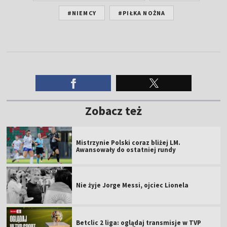
#NIEMCY
#PIŁKA NOŻNA
Zobacz też
Mistrzynie Polski coraz bliżej LM.
Awansowały do ostatniej rundy
Nie żyje Jorge Messi, ojciec Lionela
Betclic 2 liga: oglądaj transmisje w TVP