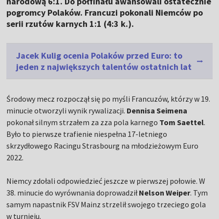
narodową 6:1. Do półfinału awansowali ostatecznie
pogromcy Polaków. Francuzi pokonali Niemców po
serii rzutów karnych 1:1 (4:3 k.).
Jacek Kulig ocenia Polaków przed Euro: to
jeden z największych talentów ostatnich lat
Środowy mecz rozpoczął się po myśli Francuzów, którzy w 19.
minucie otworzyli wynik rywalizacji.
Dennisa Seimena
pokonał silnym strzałem za zza pola karnego
Tom Saettel
.
Było to pierwsze trafienie niespełna 17-letniego
skrzydłowego Racingu Strasbourg na młodzieżowym Euro
2022.
Niemcy zdołali odpowiedzieć jeszcze w pierwszej połowie. W
38. minucie do wyrównania doprowadził
Nelson Weiper
. Tym
samym napastnik FSV Mainz strzelił swojego trzeciego gola
w turnieju.