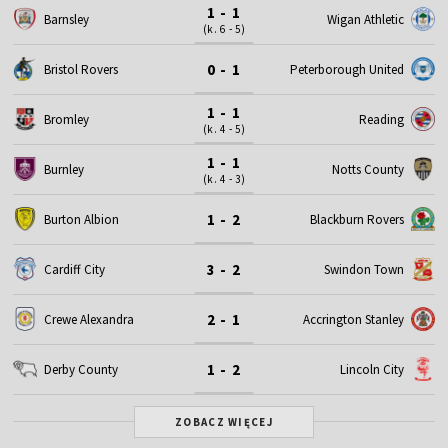
1 - 1
Barnsley
Wigan Athletic
(k. 6 - 5)
0 - 1
Bristol Rovers
Peterborough United
1 - 1
Bromley
Reading
(k. 4 - 5)
1 - 1
Burnley
Notts County
(k. 4 - 3)
1 - 2
Burton Albion
Blackburn Rovers
3 - 2
Cardiff City
Swindon Town
2 - 1
Crewe Alexandra
Accrington Stanley
1 - 2
Derby County
Lincoln City
ZOBACZ WIĘCEJ