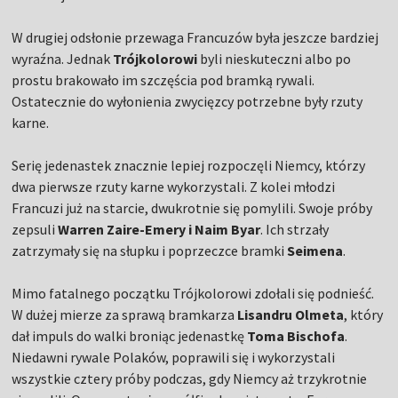
W drugiej odsłonie przewaga Francuzów była jeszcze bardziej
wyraźna. Jednak
Trójkolorowi
byli nieskuteczni albo po
prostu brakowało im szczęścia pod bramką rywali.
Ostatecznie do wyłonienia zwycięzcy potrzebne były rzuty
karne.
Serię jedenastek znacznie lepiej rozpoczęli Niemcy, którzy
dwa pierwsze rzuty karne wykorzystali. Z kolei młodzi
Francuzi już na starcie, dwukrotnie się pomylili. Swoje próby
zepsuli
Warren Zaire-Emery i Naim Byar
. Ich strzały
zatrzymały się na słupku i poprzeczce bramki
Seimena
.
Mimo fatalnego początku Trójkolorowi zdołali się podnieść.
W dużej mierze za sprawą bramkarza
Lisandru Olmeta
, który
dał impuls do walki broniąc jedenastkę
Toma Bischofa
.
Niedawni rywale Polaków, poprawili się i wykorzystali
wszystkie cztery próby podczas, gdy Niemcy aż trzykrotnie